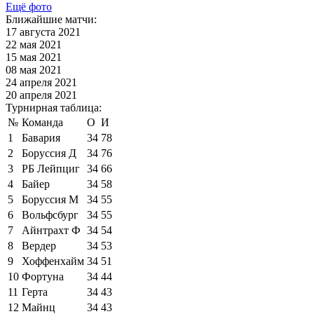
Ещё фото
Ближайшие матчи:
17 августа 2021
22 мая 2021
15 мая 2021
08 мая 2021
24 апреля 2021
20 апреля 2021
Турнирная таблица:
№
Команда
О
И
1
Бавария
34
78
2
Боруссия Д
34
76
3
РБ Лейпциг
34
66
4
Байер
34
58
5
Боруссия М
34
55
6
Вольфсбург
34
55
7
Айнтрахт Ф
34
54
8
Вердер
34
53
9
Хоффенхайм
34
51
10
Фортуна
34
44
11
Герта
34
43
12
Майнц
34
43