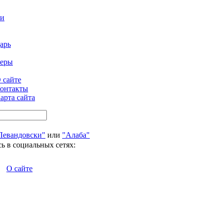
ти
арь
феры
 сайте
онтакты
арта сайта
Левандовски"
или
"Алаба"
ь в социальных сетях:
О сайте