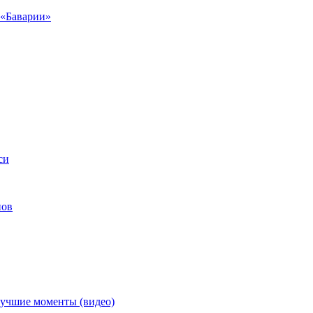
а «Баварии»
си
нов
лучшие моменты (видео)