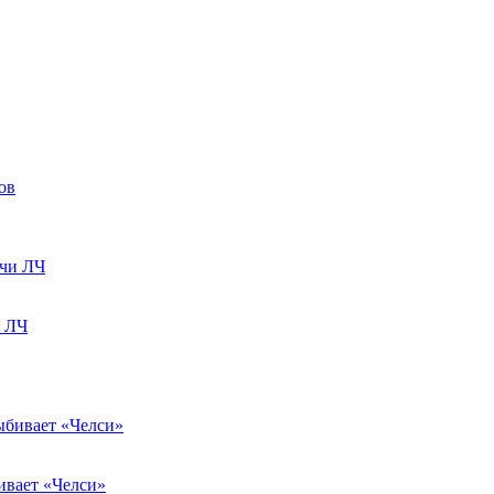
и ЛЧ
ивает «Челси»