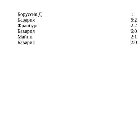
Боруссия Д
-:-
Бавария
5:2
Фрайбург
2:2
Бавария
6:0
Майнц
2:1
Бавария
2:0