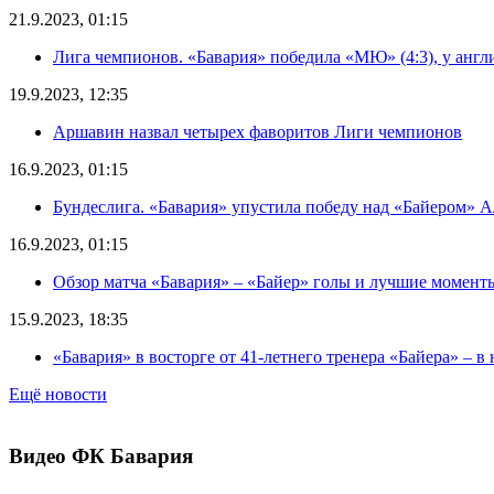
21.9.2023, 01:15
Лига чемпионов. «Бавария» победила «МЮ» (4:3), у англи
19.9.2023, 12:35
Аршавин назвал четырех фаворитов Лиги чемпионов
16.9.2023, 01:15
Бундеслига. «Бавария» упустила победу над «Байером» Ал
16.9.2023, 01:15
Обзор матча «Бавария» – «Байер» голы и лучшие момент
15.9.2023, 18:35
«Бавария» в восторге от 41-летнего тренера «Байера» – в
Ещё новости
Видео ФК Бавария