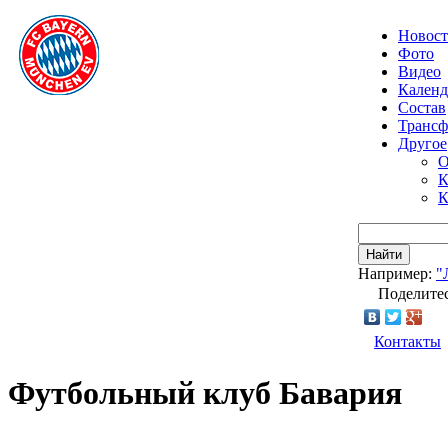
Новос
Фото
Видео
Календ
Состав
Транс
Другое
О
К
К
Найти
Например:
"
Поделитес
Контакты
Футбольный клуб Бавария