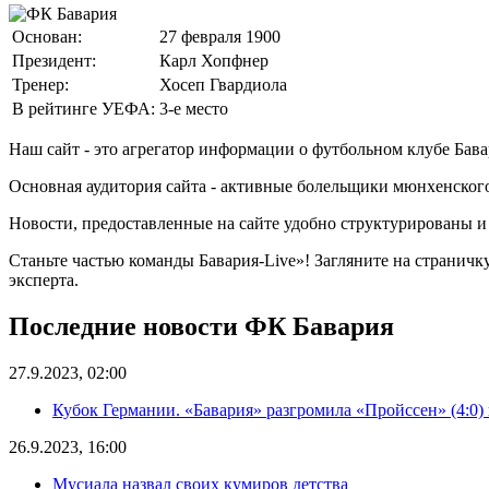
Основан:
27 февраля 1900
Президент:
Карл Хопфнер
Тренер:
Хосеп Гвардиола
В рейтинге УЕФА:
3-е место
Наш сайт - это агрегатор информации о футбольном клубе Бава
Основная аудитория сайта - активные болельщики мюнхенского
Новости, предоставленные на сайте удобно структурированы 
Станьте частью команды Бавария-Live»! Загляните на страничк
эксперта.
Последние новости ФК Бавария
27.9.2023, 02:00
Кубок Германии. «Бавария» разгромила «Пройссен» (4:0) 
26.9.2023, 16:00
Мусиала назвал своих кумиров детства