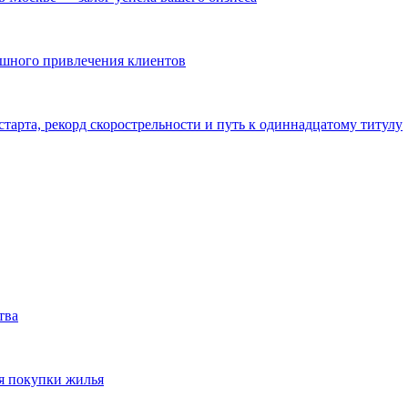
ешного привлечения клиентов
тарта, рекорд скорострельности и путь к одиннадцатому титулу
тва
я покупки жилья