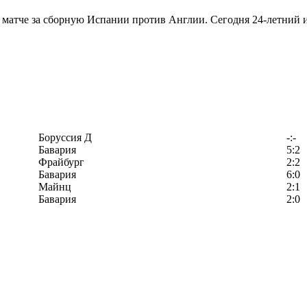
матче за сборную Испании против Англии. Сегодня 24-летний и
Боруссия Д
-:-
Бавария
5:2
Фрайбург
2:2
Бавария
6:0
Майнц
2:1
Бавария
2:0