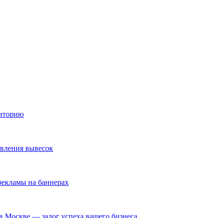
диторию
овления вывесок
екламы на баннерах
в Москве — залог успеха вашего бизнеса