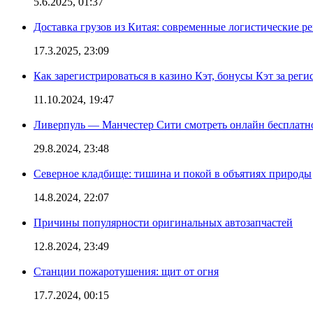
5.6.2025, 01:37
Доставка грузов из Китая: современные логистические р
17.3.2025, 23:09
Как зарегистрироваться в казино Кэт, бонусы Кэт за рег
11.10.2024, 19:47
Ливерпуль — Манчестер Сити смотреть онлайн бесплатн
29.8.2024, 23:48
Северное кладбище: тишина и покой в объятиях природы
14.8.2024, 22:07
Причины популярности оригинальных автозапчастей
12.8.2024, 23:49
Станции пожаротушения: щит от огня
17.7.2024, 00:15