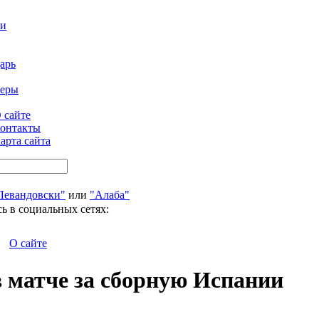
ти
арь
феры
 сайте
онтакты
арта сайта
Левандовски"
или
"Алаба"
ь в социальных сетях:
О сайте
 матче за сборную Испании