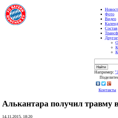
Новос
Фото
Видео
Календ
Состав
Транс
Другое
О
К
К
Найти
Например:
"
Поделитес
Контакты
Алькантара получил травму в
14.11.2015, 18:20