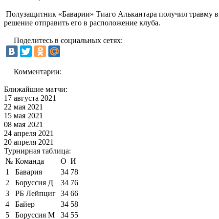
Полузащитник «Баварии» Тиаго Алькантара получил травму в 
решение отправить его в расположение клуба.
Поделитесь в социальных сетях:
Комментарии:
Ближайшие матчи:
17 августа 2021
22 мая 2021
15 мая 2021
08 мая 2021
24 апреля 2021
20 апреля 2021
Турнирная таблица:
№
Команда
О
И
1
Бавария
34
78
2
Боруссия Д
34
76
3
РБ Лейпциг
34
66
4
Байер
34
58
5
Боруссия М
34
55