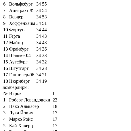
6
Вольфсбург
34
55
7
Айнтрахт Ф
34
54
8
Вердер
34
53
9
Хоффенхайм
34
51
10
Фортуна
34
44
11
Герта
34
43
12
Майнц
34
43
13
Фрайбург
34
36
14
Шальке-04
34
33
15
Аугсбург
34
32
16
Штутгарт
34
28
17
Ганновер-96
34
21
18
Нюрнберг
34
19
Бомбардиры:
№
Игрок
Г
1
Роберт Левандовски
22
2
Пако Алькасер
18
3
Лука Йович
17
4
Марко Ройс
17
5
Кай Хаверц
17