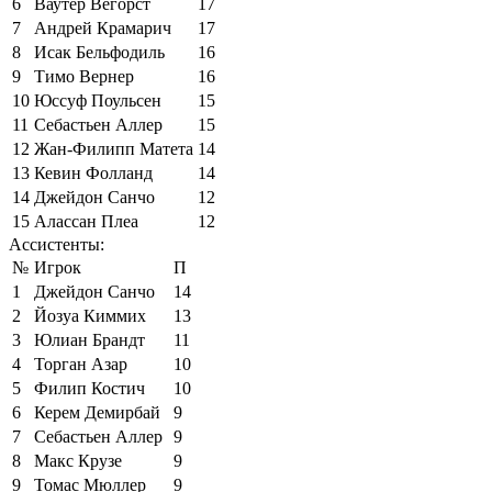
6
Ваутер Вегорст
17
7
Андрей Крамарич
17
8
Исак Бельфодиль
16
9
Тимо Вернер
16
10
Юссуф Поульсен
15
11
Себастьен Аллер
15
12
Жан-Филипп Матета
14
13
Кевин Фолланд
14
14
Джейдон Санчо
12
15
Алассан Плеа
12
Ассистенты:
№
Игрок
П
1
Джейдон Санчо
14
2
Йозуа Киммих
13
3
Юлиан Брандт
11
4
Торган Азар
10
5
Филип Костич
10
6
Керем Демирбай
9
7
Себастьен Аллер
9
8
Макс Крузе
9
9
Томас Мюллер
9