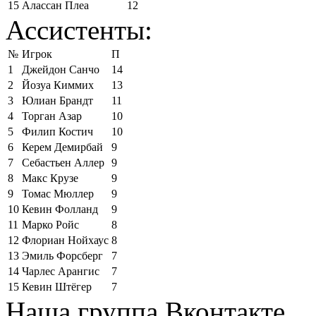
15
Алассан Плеа
12
Ассистенты:
№
Игрок
П
1
Джейдон Санчо
14
2
Йозуа Киммих
13
3
Юлиан Брандт
11
4
Торган Азар
10
5
Филип Костич
10
6
Керем Демирбай
9
7
Себастьен Аллер
9
8
Макс Крузе
9
9
Томас Мюллер
9
10
Кевин Фолланд
9
11
Марко Ройс
8
12
Флориан Нойхаус
8
13
Эмиль Форсберг
7
14
Чарлес Арангис
7
15
Кевин Штёгер
7
Наша группа Вконтакте