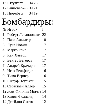
16
Штутгарт
34
28
17
Ганновер-96
34
21
18
Нюрнберг
34
19
Бомбардиры:
№
Игрок
Г
1
Роберт Левандовски
22
2
Пако Алькасер
18
3
Лука Йович
17
4
Марко Ройс
17
5
Кай Хаверц
17
6
Ваутер Вегорст
17
7
Андрей Крамарич
17
8
Исак Бельфодиль
16
9
Тимо Вернер
16
10
Юссуф Поульсен
15
11
Себастьен Аллер
15
12
Жан-Филипп Матета
14
13
Кевин Фолланд
14
14
Джейдон Санчо
12