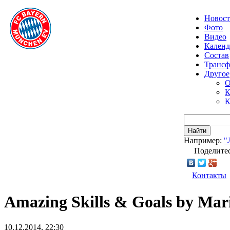
Новос
Фото
Видео
Календ
Состав
Транс
Другое
О
К
К
Найти
Например:
"
Поделитес
Контакты
Amazing Skills & Goals by Mar
10.12.2014, 22:30