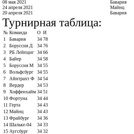
08 мая 2021
Бавария
24 апреля 2021
Майнц
20 апреля 2021
Бавария
Турнирная таблица:
№
Команда
О
И
1
Бавария
34
78
2
Боруссия Д
34
76
3
РБ Лейпциг
34
66
4
Байер
34
58
5
Боруссия М
34
55
6
Вольфсбург
34
55
7
Айнтрахт Ф
34
54
8
Вердер
34
53
9
Хоффенхайм
34
51
10
Фортуна
34
44
11
Герта
34
43
12
Майнц
34
43
13
Фрайбург
34
36
14
Шальке-04
34
33
15
Аугсбург
34
32