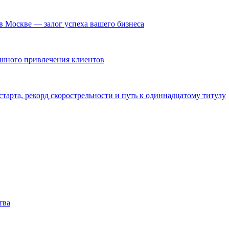
в Москве — залог успеха вашего бизнеса
ешного привлечения клиентов
тарта, рекорд скорострельности и путь к одиннадцатому титулу
тва