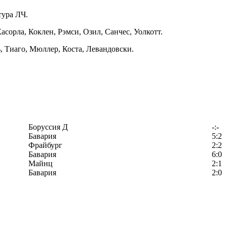
тура ЛЧ.
асорла, Коклен, Рэмси, Озил, Санчес, Уолкотт.
ь, Тиаго, Мюллер, Коста, Левандовски.
Боруссия Д
-:-
Бавария
5:2
Фрайбург
2:2
Бавария
6:0
Майнц
2:1
Бавария
2:0