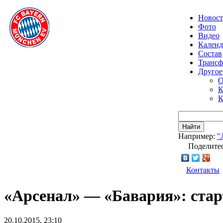
Новос
Фото
Видео
Календ
Состав
Транс
Другое
О
К
К
Найти
Например:
"
Поделитес
Контакты
«Арсенал» — «Бавария»: ста
20.10.2015, 23:10