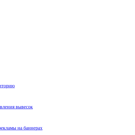
диторию
овления вывесок
екламы на баннерах