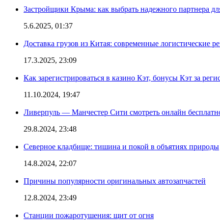
Застройщики Крыма: как выбрать надежного партнера дл
5.6.2025, 01:37
Доставка грузов из Китая: современные логистические р
17.3.2025, 23:09
Как зарегистрироваться в казино Кэт, бонусы Кэт за рег
11.10.2024, 19:47
Ливерпуль — Манчестер Сити смотреть онлайн бесплатн
29.8.2024, 23:48
Северное кладбище: тишина и покой в объятиях природы
14.8.2024, 22:07
Причины популярности оригинальных автозапчастей
12.8.2024, 23:49
Станции пожаротушения: щит от огня