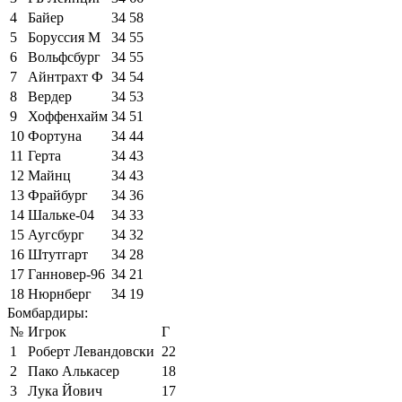
4
Байер
34
58
5
Боруссия М
34
55
6
Вольфсбург
34
55
7
Айнтрахт Ф
34
54
8
Вердер
34
53
9
Хоффенхайм
34
51
10
Фортуна
34
44
11
Герта
34
43
12
Майнц
34
43
13
Фрайбург
34
36
14
Шальке-04
34
33
15
Аугсбург
34
32
16
Штутгарт
34
28
17
Ганновер-96
34
21
18
Нюрнберг
34
19
Бомбардиры:
№
Игрок
Г
1
Роберт Левандовски
22
2
Пако Алькасер
18
3
Лука Йович
17