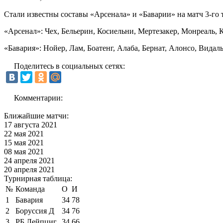
Стали известны составы «Арсенала» и «Баварии» на матч 3-го 
«Арсенал»: Чех, Бельерин, Косиельни, Мертезакер, Монреаль, К
«Бавария»: Нойер, Лам, Боатенг, Алаба, Бернат, Алонсо, Видал
Поделитесь в социальных сетях:
Комментарии:
Ближайшие матчи:
17 августа 2021
22 мая 2021
15 мая 2021
08 мая 2021
24 апреля 2021
20 апреля 2021
Турнирная таблица:
№
Команда
О
И
1
Бавария
34
78
2
Боруссия Д
34
76
3
РБ Лейпциг
34
66