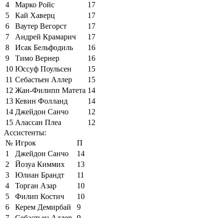
4
Марко Ройс
17
5
Кай Хаверц
17
6
Ваутер Вегорст
17
7
Андрей Крамарич
17
8
Исак Бельфодиль
16
9
Тимо Вернер
16
10
Юссуф Поульсен
15
11
Себастьен Аллер
15
12
Жан-Филипп Матета
14
13
Кевин Фолланд
14
14
Джейдон Санчо
12
15
Алассан Плеа
12
Ассистенты:
№
Игрок
П
1
Джейдон Санчо
14
2
Йозуа Киммих
13
3
Юлиан Брандт
11
4
Торган Азар
10
5
Филип Костич
10
6
Керем Демирбай
9
7
Себастьен Аллер
9