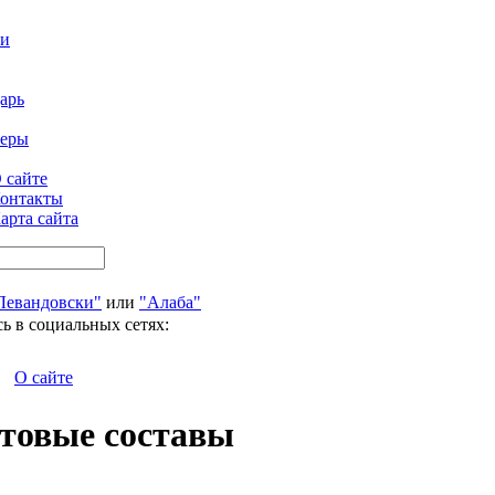
ти
арь
феры
 сайте
онтакты
арта сайта
Левандовски"
или
"Алаба"
ь в социальных сетях:
О сайте
ртовые составы