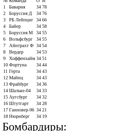
№
Команда
О
И
1
Бавария
34
78
2
Боруссия Д
34
76
3
РБ Лейпциг
34
66
4
Байер
34
58
5
Боруссия М
34
55
6
Вольфсбург
34
55
7
Айнтрахт Ф
34
54
8
Вердер
34
53
9
Хоффенхайм
34
51
10
Фортуна
34
44
11
Герта
34
43
12
Майнц
34
43
13
Фрайбург
34
36
14
Шальке-04
34
33
15
Аугсбург
34
32
16
Штутгарт
34
28
17
Ганновер-96
34
21
18
Нюрнберг
34
19
Бомбардиры: