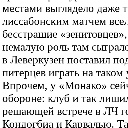
местами выглядело даже 
лиссабонским матчем все
бесстрашие «зенитовцев»,
немалую роль там сыграло
в Леверкузен поставил п
питерцев играть на таком
Впрочем, у «Монако» сейч
обороне: клуб и так лишил
решающей встрече в ЛЧ го
Кондогбиа и Карвалью. Та