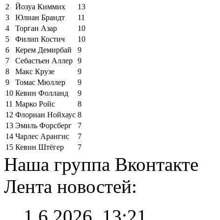
2
Йозуа Киммих
13
3
Юлиан Брандт
11
4
Торган Азар
10
5
Филип Костич
10
6
Керем Демирбай
9
7
Себастьен Аллер
9
8
Макс Крузе
9
9
Томас Мюллер
9
10
Кевин Фолланд
9
11
Марко Ройс
8
12
Флориан Нойхаус
8
13
Эмиль Форсберг
7
14
Чарлес Арангис
7
15
Кевин Штёгер
7
Наша группа Вконтакте
Лента новостей:
1.6.2026, 13:21