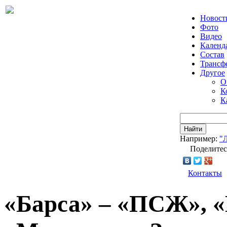
Новост
Фото
Видео
Календ
Состав
Трансф
Другое
О
К
К
Найти
Например:
"
Поделитес
Контакты
«Барса» – «ПСЖ», 