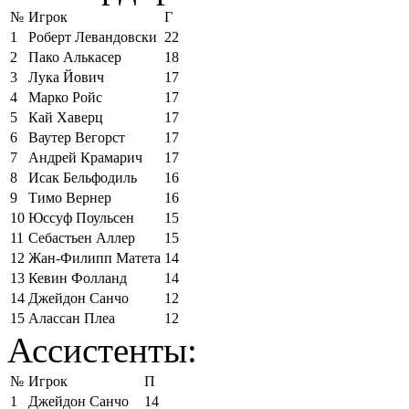
№
Игрок
Г
1
Роберт Левандовски
22
2
Пако Алькасер
18
3
Лука Йович
17
4
Марко Ройс
17
5
Кай Хаверц
17
6
Ваутер Вегорст
17
7
Андрей Крамарич
17
8
Исак Бельфодиль
16
9
Тимо Вернер
16
10
Юссуф Поульсен
15
11
Себастьен Аллер
15
12
Жан-Филипп Матета
14
13
Кевин Фолланд
14
14
Джейдон Санчо
12
15
Алассан Плеа
12
Ассистенты:
№
Игрок
П
1
Джейдон Санчо
14