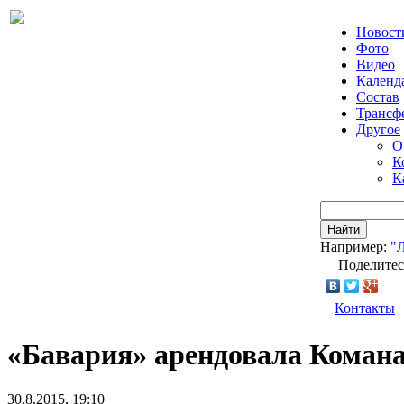
Новост
Фото
Видео
Календ
Состав
Трансф
Другое
О
К
К
Найти
Например:
"
Поделитес
Контакты
«Бавария» арендовала Коман
30.8.2015, 19:10