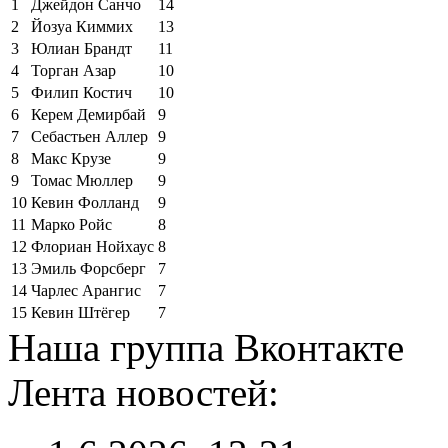
1
Джейдон Санчо
14
2
Йозуа Киммих
13
3
Юлиан Брандт
11
4
Торган Азар
10
5
Филип Костич
10
6
Керем Демирбай
9
7
Себастьен Аллер
9
8
Макс Крузе
9
9
Томас Мюллер
9
10
Кевин Фолланд
9
11
Марко Ройс
8
12
Флориан Нойхаус
8
13
Эмиль Форсберг
7
14
Чарлес Арангис
7
15
Кевин Штёгер
7
Наша группа Вконтакте
Лента новостей: