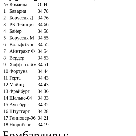
№
Команда
О
И
1
Бавария
34
78
2
Боруссия Д
34
76
3
РБ Лейпциг
34
66
4
Байер
34
58
5
Боруссия М
34
55
6
Вольфсбург
34
55
7
Айнтрахт Ф
34
54
8
Вердер
34
53
9
Хоффенхайм
34
51
10
Фортуна
34
44
11
Герта
34
43
12
Майнц
34
43
13
Фрайбург
34
36
14
Шальке-04
34
33
15
Аугсбург
34
32
16
Штутгарт
34
28
17
Ганновер-96
34
21
18
Нюрнберг
34
19
Бомбардиры: