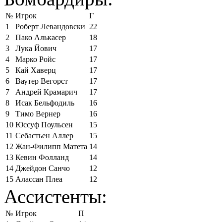
№
Игрок
Г
1
Роберт Левандовски
22
2
Пако Алькасер
18
3
Лука Йович
17
4
Марко Ройс
17
5
Кай Хаверц
17
6
Ваутер Вегорст
17
7
Андрей Крамарич
17
8
Исак Бельфодиль
16
9
Тимо Вернер
16
10
Юссуф Поульсен
15
11
Себастьен Аллер
15
12
Жан-Филипп Матета
14
13
Кевин Фолланд
14
14
Джейдон Санчо
12
15
Алассан Плеа
12
Ассистенты:
№
Игрок
П