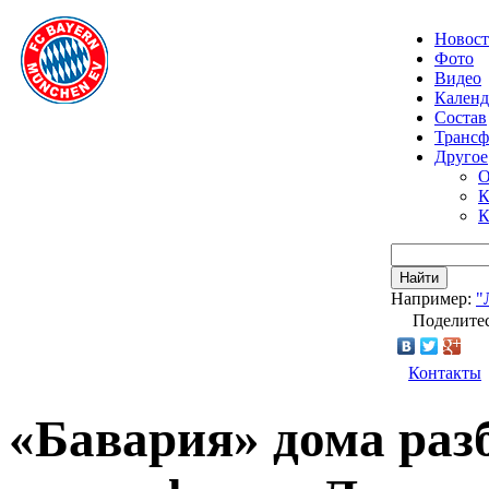
Новос
Фото
Видео
Календ
Состав
Транс
Другое
О
К
К
Найти
Например:
"
Поделитес
Контакты
«Бавария» дома раз