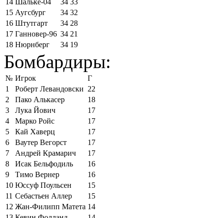
14
Шальке-04
34
33
15
Аугсбург
34
32
16
Штутгарт
34
28
17
Ганновер-96
34
21
18
Нюрнберг
34
19
Бомбардиры:
№
Игрок
Г
1
Роберт Левандовски
22
2
Пако Алькасер
18
3
Лука Йович
17
4
Марко Ройс
17
5
Кай Хаверц
17
6
Ваутер Вегорст
17
7
Андрей Крамарич
17
8
Исак Бельфодиль
16
9
Тимо Вернер
16
10
Юссуф Поульсен
15
11
Себастьен Аллер
15
12
Жан-Филипп Матета
14
13
Кевин Фолланд
14