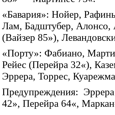
«Бавария»: Нойер, Рафинья
Лам, Бадштубер, Алонсо, 
(Вайзер 85»), Левандовск
«Порту»: Фабиано, Марти
Рейес (Перейра 32«), Каз
Эррера, Торрес, Куарежма
Предупреждения: Эррера 
42», Перейра 64«, Маркан