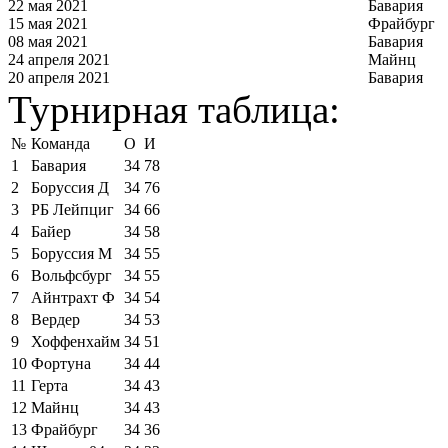
22 мая 2021
Бавария
15 мая 2021
Фрайбург
08 мая 2021
Бавария
24 апреля 2021
Майнц
20 апреля 2021
Бавария
Турнирная таблица:
№
Команда
О
И
1
Бавария
34
78
2
Боруссия Д
34
76
3
РБ Лейпциг
34
66
4
Байер
34
58
5
Боруссия М
34
55
6
Вольфсбург
34
55
7
Айнтрахт Ф
34
54
8
Вердер
34
53
9
Хоффенхайм
34
51
10
Фортуна
34
44
11
Герта
34
43
12
Майнц
34
43
13
Фрайбург
34
36