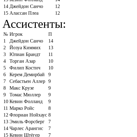
14
Джейдон Санчо
12
15
Алассан Плеа
12
Ассистенты:
№
Игрок
П
1
Джейдон Санчо
14
2
Йозуа Киммих
13
3
Юлиан Брандт
11
4
Торган Азар
10
5
Филип Костич
10
6
Керем Демирбай
9
7
Себастьен Аллер
9
8
Макс Крузе
9
9
Томас Мюллер
9
10
Кевин Фолланд
9
11
Марко Ройс
8
12
Флориан Нойхаус
8
13
Эмиль Форсберг
7
14
Чарлес Арангис
7
15
Кевин Штёгер
7