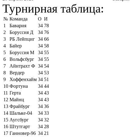
Турнирная таблица:
№
Команда
О
И
1
Бавария
34
78
2
Боруссия Д
34
76
3
РБ Лейпциг
34
66
4
Байер
34
58
5
Боруссия М
34
55
6
Вольфсбург
34
55
7
Айнтрахт Ф
34
54
8
Вердер
34
53
9
Хоффенхайм
34
51
10
Фортуна
34
44
11
Герта
34
43
12
Майнц
34
43
13
Фрайбург
34
36
14
Шальке-04
34
33
15
Аугсбург
34
32
16
Штутгарт
34
28
17
Ганновер-96
34
21