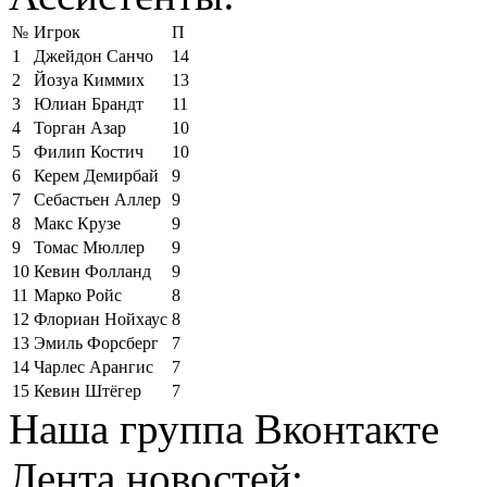
№
Игрок
П
1
Джейдон Санчо
14
2
Йозуа Киммих
13
3
Юлиан Брандт
11
4
Торган Азар
10
5
Филип Костич
10
6
Керем Демирбай
9
7
Себастьен Аллер
9
8
Макс Крузе
9
9
Томас Мюллер
9
10
Кевин Фолланд
9
11
Марко Ройс
8
12
Флориан Нойхаус
8
13
Эмиль Форсберг
7
14
Чарлес Арангис
7
15
Кевин Штёгер
7
Наша группа Вконтакте
Лента новостей: