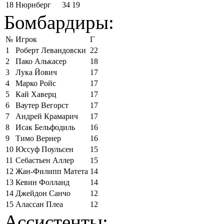
18
Нюрнберг
34
19
Бомбардиры:
№
Игрок
Г
1
Роберт Левандовски
22
2
Пако Алькасер
18
3
Лука Йович
17
4
Марко Ройс
17
5
Кай Хаверц
17
6
Ваутер Вегорст
17
7
Андрей Крамарич
17
8
Исак Бельфодиль
16
9
Тимо Вернер
16
10
Юссуф Поульсен
15
11
Себастьен Аллер
15
12
Жан-Филипп Матета
14
13
Кевин Фолланд
14
14
Джейдон Санчо
12
15
Алассан Плеа
12
Ассистенты: