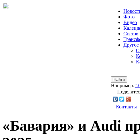
Новост
Фото
Видео
Календ
Состав
Трансф
Другое
О
К
К
Найти
Например:
"
Поделитес
Контакты
«Бавария» и Audi п