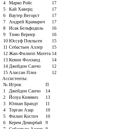
4
Марко Ройс
17
5
Кай Хаверц
17
6
Ваутер Вегорст
17
7
Андрей Крамарич
17
8
Исак Бельфодиль
16
9
Тимо Вернер
16
10
Юссуф Поульсен
15
11
Себастьен Аллер
15
12
Жан-Филипп Матета
14
13
Кевин Фолланд
14
14
Джейдон Санчо
12
15
Алассан Плеа
12
Ассистенты:
№
Игрок
П
1
Джейдон Санчо
14
2
Йозуа Киммих
13
3
Юлиан Брандт
11
4
Торган Азар
10
5
Филип Костич
10
6
Керем Демирбай
9
7
Себастьен Аллер
9