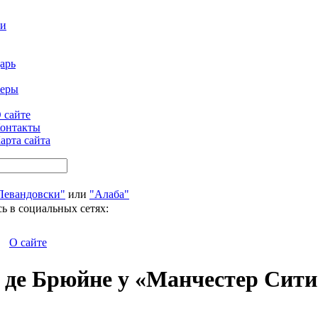
ти
арь
феры
 сайте
онтакты
арта сайта
Левандовски"
или
"Алаба"
ь в социальных сетях:
О сайте
 де Брюйне у «Манчестер Сити