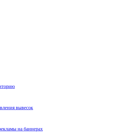
диторию
овления вывесок
екламы на баннерах