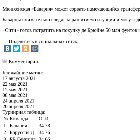
Мюнхенская «Бавария» может сорвать намечающийся трансфер 
Баварцы внимательно следят за развитием ситуации и могут сд
«Сити» готов потратить на покупку де Брюйне 50 млн фунтов и
Поделитесь в социальных сетях:
Комментарии:
Ближайшие матчи:
17 августа 2021
22 мая 2021
15 мая 2021
08 мая 2021
24 апреля 2021
20 апреля 2021
Турнирная таблица:
№
Команда
О
И
1
Бавария
34
78
2
Боруссия Д
34
76
3
РБ Лейпциг
34
66