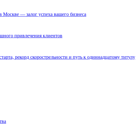
в Москве — залог успеха вашего бизнеса
ешного привлечения клиентов
тарта, рекорд скорострельности и путь к одиннадцатому титулу
тва