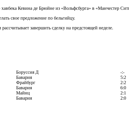
хавбека Кевина де Брюйне из «Вольфсбурга» в «Манчестер Сит
елать свое предложение по бельгийцу.
 рассчитывает завершить сделку на предстоящей неделе.
Боруссия Д
-:-
Бавария
5:2
Фрайбург
2:2
Бавария
6:0
Майнц
2:1
Бавария
2:0