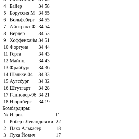
4
Байер
34
58
5
Боруссия М
34
55
6
Вольфсбург
34
55
7
Айнтрахт Ф
34
54
8
Вердер
34
53
9
Хоффенхайм
34
51
10
Фортуна
34
44
11
Герта
34
43
12
Майнц
34
43
13
Фрайбург
34
36
14
Шальке-04
34
33
15
Аугсбург
34
32
16
Штутгарт
34
28
17
Ганновер-96
34
21
18
Нюрнберг
34
19
Бомбардиры:
№
Игрок
Г
1
Роберт Левандовски
22
2
Пако Алькасер
18
3
Лука Йович
17