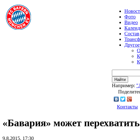
Новос
Фото
Видео
Календ
Состав
Транс
Другое
О
К
К
Найти
Например:
"
Поделитес
Контакты
«Бавария» может перехватить
9.8.2015, 17:30