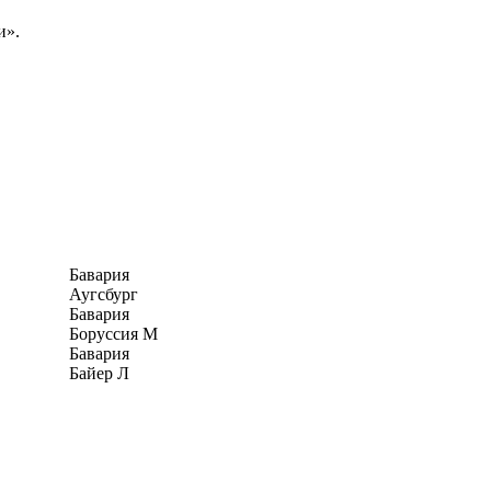
и».
Бавария
Аугсбург
Бавария
Боруссия М
Бавария
Байер Л