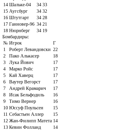
14
Шальке-04
34
33
15
Аугсбург
34
32
16
Штутгарт
34
28
17
Ганновер-96
34
21
18
Нюрнберг
34
19
Бомбардиры:
№
Игрок
Г
1
Роберт Левандовски
22
2
Пако Алькасер
18
3
Лука Йович
17
4
Марко Ройс
17
5
Кай Хаверц
17
6
Ваутер Вегорст
17
7
Андрей Крамарич
17
8
Исак Бельфодиль
16
9
Тимо Вернер
16
10
Юссуф Поульсен
15
11
Себастьен Аллер
15
12
Жан-Филипп Матета
14
13
Кевин Фолланд
14