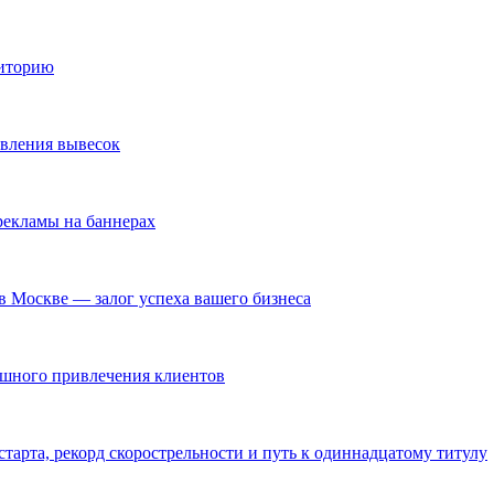
диторию
овления вывесок
екламы на баннерах
в Москве — залог успеха вашего бизнеса
ешного привлечения клиентов
тарта, рекорд скорострельности и путь к одиннадцатому титулу