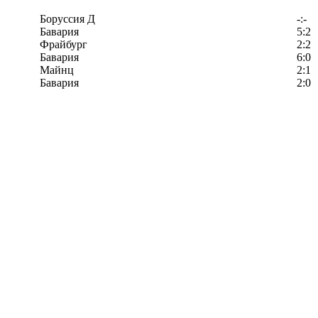
Боруссия Д
-:-
Бавария
5:2
Фрайбург
2:2
Бавария
6:0
Майнц
2:1
Бавария
2:0