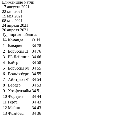
Ближайшие матчи:
17 августа 2021
22 мая 2021
15 мая 2021
08 мая 2021
24 апреля 2021
20 апреля 2021
Турнирная таблица:
№
Команда
О
И
1
Бавария
34
78
2
Боруссия Д
34
76
3
РБ Лейпциг
34
66
4
Байер
34
58
5
Боруссия М
34
55
6
Вольфсбург
34
55
7
Айнтрахт Ф
34
54
8
Вердер
34
53
9
Хоффенхайм
34
51
10
Фортуна
34
44
11
Герта
34
43
12
Майнц
34
43
13
Фрайбург
34
36