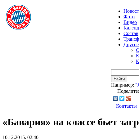
Новос
Фото
Видео
Календ
Состав
Транс
Другое
О
К
К
Найти
Например:
"
Поделитес
Контакты
«Бавария» на классе бьет заг
10.12.2015, 02:40