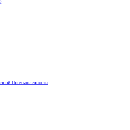
о
лочной Промышленности