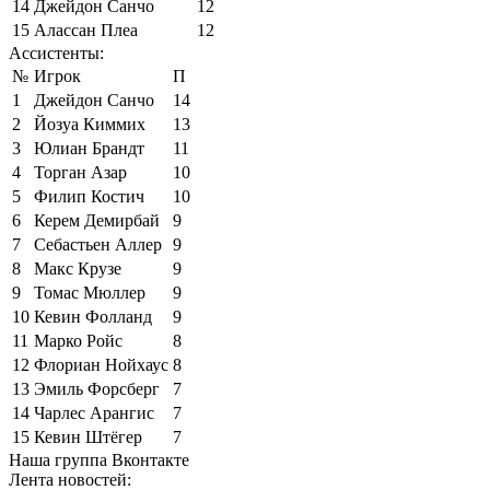
14
Джейдон Санчо
12
15
Алассан Плеа
12
Ассистенты:
№
Игрок
П
1
Джейдон Санчо
14
2
Йозуа Киммих
13
3
Юлиан Брандт
11
4
Торган Азар
10
5
Филип Костич
10
6
Керем Демирбай
9
7
Себастьен Аллер
9
8
Макс Крузе
9
9
Томас Мюллер
9
10
Кевин Фолланд
9
11
Марко Ройс
8
12
Флориан Нойхаус
8
13
Эмиль Форсберг
7
14
Чарлес Арангис
7
15
Кевин Штёгер
7
Наша группа Вконтакте
Лента новостей: