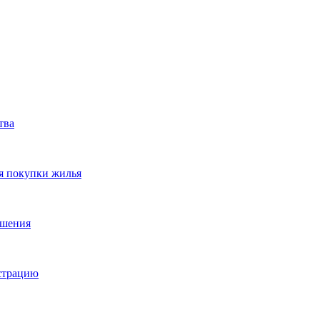
тва
я покупки жилья
ешения
истрацию