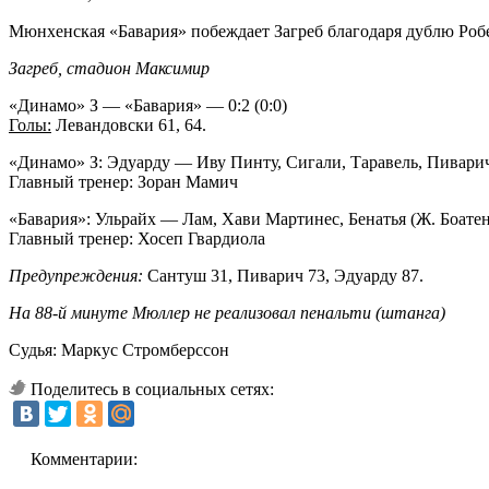
Мюнхенская «Бавария» побеждает Загреб благодаря дублю Робе
Загреб, стадион Максимир
«Динамо» З — «Бавария» — 0:2 (0:0)
Голы:
Левандовски 61, 64.
«Динамо» З: Эдуарду — Иву Пинту, Сигали, Таравель, Пиварич
Главный тренер: Зоран Мамич
«Бавария»: Ульрайх — Лам, Хави Мартинес, Бенатья (Ж. Боатен
Главный тренер: Хосеп Гвардиола
Предупреждения:
Сантуш 31, Пиварич 73, Эдуарду 87.
На 88-й минуте Мюллер не реализовал пенальти (штанга)
Судья: Маркус Стромберссон
Поделитесь в социальных сетях:
Комментарии: