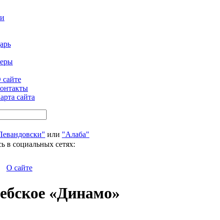
ти
арь
феры
 сайте
онтакты
арта сайта
Левандовски"
или
"Алаба"
ь в социальных сетях:
О сайте
ребское «Динамо»