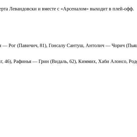
рта Левандовски и вместе с «Арсеналом» выходит в плей-офф.
 — Рог (Павичич, 81), Гонсалу Сантуш, Антолич — Чорич (Пьяц
г, 46), Рафинья — Грин (Видаль, 62), Киммих, Хаби Алонсо, Ро