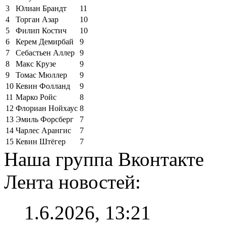
3
Юлиан Брандт
11
4
Торган Азар
10
5
Филип Костич
10
6
Керем Демирбай
9
7
Себастьен Аллер
9
8
Макс Крузе
9
9
Томас Мюллер
9
10
Кевин Фолланд
9
11
Марко Ройс
8
12
Флориан Нойхаус
8
13
Эмиль Форсберг
7
14
Чарлес Арангис
7
15
Кевин Штёгер
7
Наша группа Вконтакте
Лента новостей:
1.6.2026, 13:21