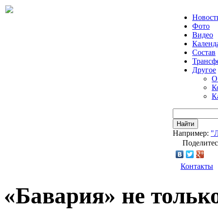
Новост
Фото
Видео
Календ
Состав
Трансф
Другое
О
К
К
Найти
Например:
"
Поделитес
Контакты
«Бавария» не только