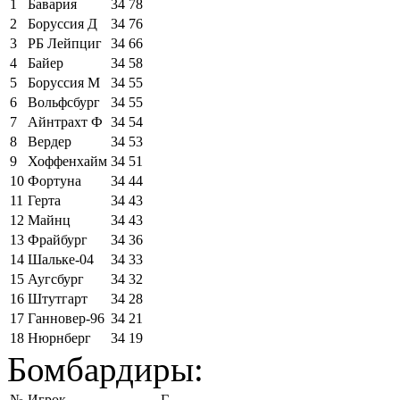
1
Бавария
34
78
2
Боруссия Д
34
76
3
РБ Лейпциг
34
66
4
Байер
34
58
5
Боруссия М
34
55
6
Вольфсбург
34
55
7
Айнтрахт Ф
34
54
8
Вердер
34
53
9
Хоффенхайм
34
51
10
Фортуна
34
44
11
Герта
34
43
12
Майнц
34
43
13
Фрайбург
34
36
14
Шальке-04
34
33
15
Аугсбург
34
32
16
Штутгарт
34
28
17
Ганновер-96
34
21
18
Нюрнберг
34
19
Бомбардиры:
№
Игрок
Г