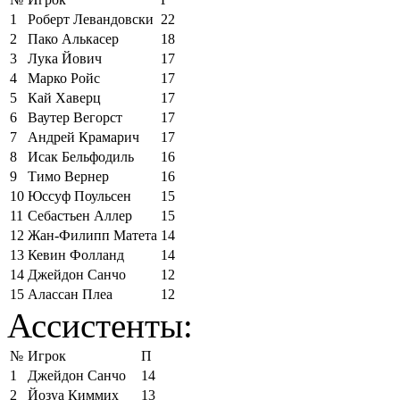
1
Роберт Левандовски
22
2
Пако Алькасер
18
3
Лука Йович
17
4
Марко Ройс
17
5
Кай Хаверц
17
6
Ваутер Вегорст
17
7
Андрей Крамарич
17
8
Исак Бельфодиль
16
9
Тимо Вернер
16
10
Юссуф Поульсен
15
11
Себастьен Аллер
15
12
Жан-Филипп Матета
14
13
Кевин Фолланд
14
14
Джейдон Санчо
12
15
Алассан Плеа
12
Ассистенты:
№
Игрок
П
1
Джейдон Санчо
14
2
Йозуа Киммих
13