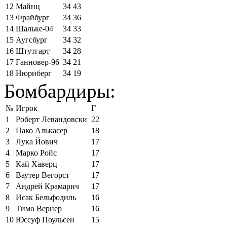
12
Майнц
34
43
13
Фрайбург
34
36
14
Шальке-04
34
33
15
Аугсбург
34
32
16
Штутгарт
34
28
17
Ганновер-96
34
21
18
Нюрнберг
34
19
Бомбардиры:
№
Игрок
Г
1
Роберт Левандовски
22
2
Пако Алькасер
18
3
Лука Йович
17
4
Марко Ройс
17
5
Кай Хаверц
17
6
Ваутер Вегорст
17
7
Андрей Крамарич
17
8
Исак Бельфодиль
16
9
Тимо Вернер
16
10
Юссуф Поульсен
15