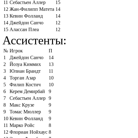
11
Себастьен Аллер
15
12
Жан-Филипп Матета
14
13
Кевин Фолланд
14
14
Джейдон Санчо
12
15
Алассан Плеа
12
Ассистенты:
№
Игрок
П
1
Джейдон Санчо
14
2
Йозуа Киммих
13
3
Юлиан Брандт
11
4
Торган Азар
10
5
Филип Костич
10
6
Керем Демирбай
9
7
Себастьен Аллер
9
8
Макс Крузе
9
9
Томас Мюллер
9
10
Кевин Фолланд
9
11
Марко Ройс
8
12
Флориан Нойхаус
8