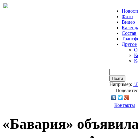
Новост
Фото
Видео
Календ
Состав
Трансф
Другое
О
К
К
Найти
Например:
"
Поделитес
Контакты
«Бавария» объявила