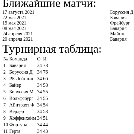
Ближайшие матчи:
17 августа 2021
Боруссия Д
22 мая 2021
Бавария
15 мая 2021
Фрайбург
08 мая 2021
Бавария
24 апреля 2021
Майнц
20 апреля 2021
Бавария
Турнирная таблица:
№
Команда
О
И
1
Бавария
34
78
2
Боруссия Д
34
76
3
РБ Лейпциг
34
66
4
Байер
34
58
5
Боруссия М
34
55
6
Вольфсбург
34
55
7
Айнтрахт Ф
34
54
8
Вердер
34
53
9
Хоффенхайм
34
51
10
Фортуна
34
44
11
Герта
34
43