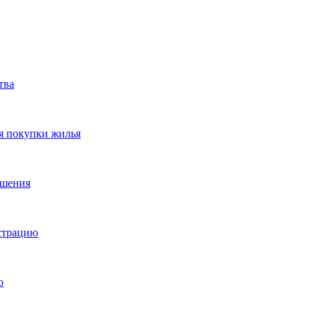
тва
я покупки жилья
ешения
истрацию
о