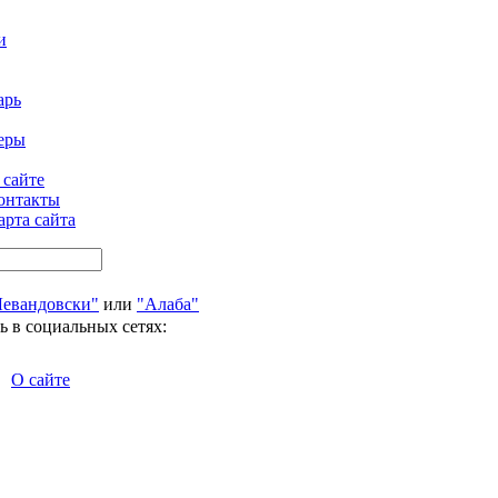
и
арь
еры
 сайте
онтакты
арта сайта
Левандовски"
или
"Алаба"
ь в социальных сетях:
О сайте