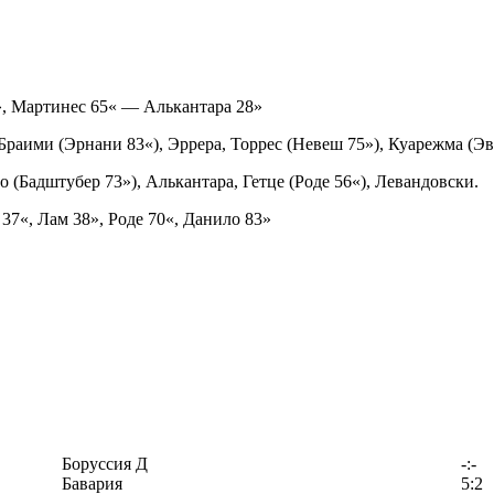
», Мартинес 65« — Алькантара 28»
раими (Эрнани 83«), Эррера, Торрес (Невеш 75»), Куарежма (Эв
о (Бадштубер 73»), Алькантара, Гетце (Роде 56«), Левандовски.
37«, Лам 38», Роде 70«, Данило 83»
Боруссия Д
-:-
Бавария
5:2