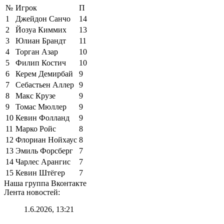
№
Игрок
П
1
Джейдон Санчо
14
2
Йозуа Киммих
13
3
Юлиан Брандт
11
4
Торган Азар
10
5
Филип Костич
10
6
Керем Демирбай
9
7
Себастьен Аллер
9
8
Макс Крузе
9
9
Томас Мюллер
9
10
Кевин Фолланд
9
11
Марко Ройс
8
12
Флориан Нойхаус
8
13
Эмиль Форсберг
7
14
Чарлес Арангис
7
15
Кевин Штёгер
7
Наша группа Вконтакте
Лента новостей:
1.6.2026, 13:21