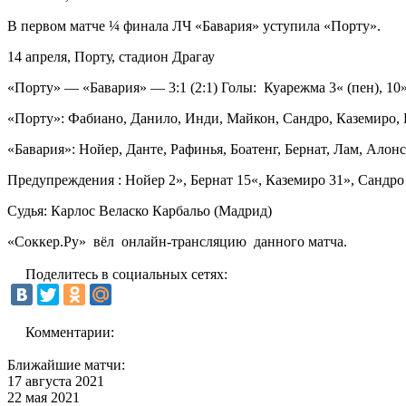
В первом матче ¼ финала ЛЧ «Бавария» уступила «Порту».
14 апреля, Порту, стадион Драгау
«Порту» — «Бавария» — 3:1 (2:1) Голы: Куарежма 3« (пен), 10
«Порту»: Фабиано, Данило, Инди, Майкон, Сандро, Каземиро, Б
«Бавария»: Нойер, Данте, Рафинья, Боатенг, Бернат, Лам, Алонс
Предупреждения : Нойер 2», Бернат 15«, Каземиро 31», Сандро 
Судья: Карлос Веласко Карбальо (Мадрид)
«Соккер.Ру» вёл онлайн-трансляцию данного матча.
Поделитесь в социальных сетях:
Комментарии:
Ближайшие матчи:
17 августа 2021
22 мая 2021