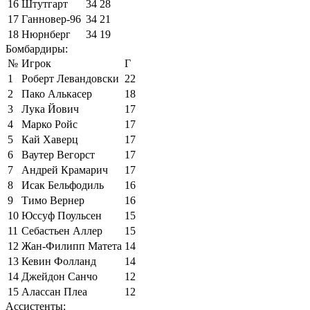
16
Штутгарт
34
28
17
Ганновер-96
34
21
18
Нюрнберг
34
19
Бомбардиры:
№
Игрок
Г
1
Роберт Левандовски
22
2
Пако Алькасер
18
3
Лука Йович
17
4
Марко Ройс
17
5
Кай Хаверц
17
6
Ваутер Вегорст
17
7
Андрей Крамарич
17
8
Исак Бельфодиль
16
9
Тимо Вернер
16
10
Юссуф Поульсен
15
11
Себастьен Аллер
15
12
Жан-Филипп Матета
14
13
Кевин Фолланд
14
14
Джейдон Санчо
12
15
Алассан Плеа
12
Ассистенты: