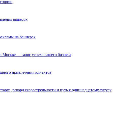
диторию
овления вывесок
екламы на баннерах
в Москве — залог успеха вашего бизнеса
ешного привлечения клиентов
тарта, рекорд скорострельности и путь к одиннадцатому титулу