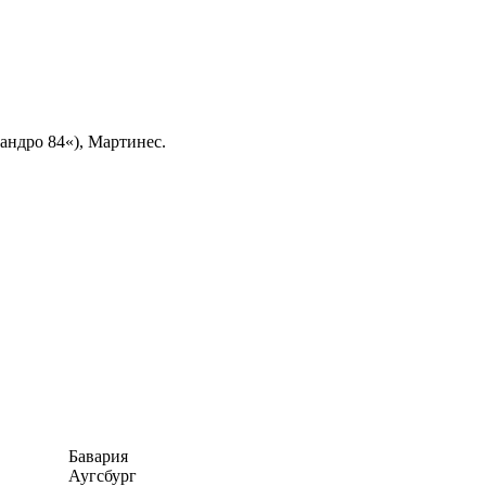
андро 84«), Мартинес.
Бавария
Аугсбург