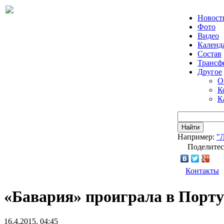
Новост
Фото
Видео
Календ
Состав
Трансф
Другое
О
К
К
Найти
Например:
"
Поделитес
Контакты
«Бавария» проиграла в Порту
16.4.2015, 04:45