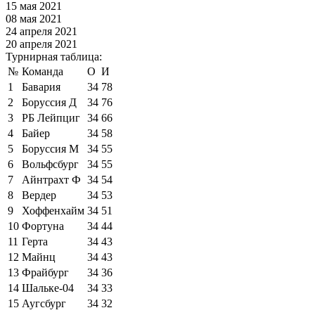
15 мая 2021
08 мая 2021
24 апреля 2021
20 апреля 2021
Турнирная таблица:
№
Команда
О
И
1
Бавария
34
78
2
Боруссия Д
34
76
3
РБ Лейпциг
34
66
4
Байер
34
58
5
Боруссия М
34
55
6
Вольфсбург
34
55
7
Айнтрахт Ф
34
54
8
Вердер
34
53
9
Хоффенхайм
34
51
10
Фортуна
34
44
11
Герта
34
43
12
Майнц
34
43
13
Фрайбург
34
36
14
Шальке-04
34
33
15
Аугсбург
34
32