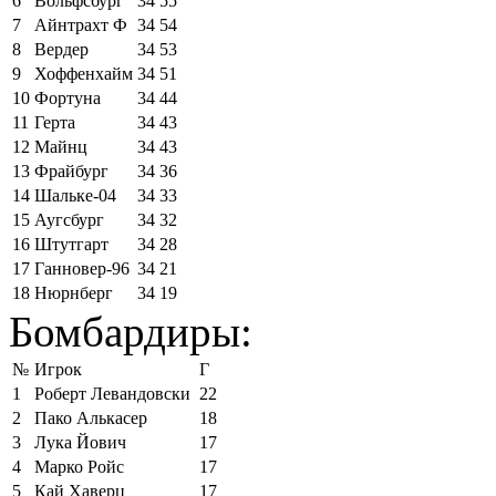
6
Вольфсбург
34
55
7
Айнтрахт Ф
34
54
8
Вердер
34
53
9
Хоффенхайм
34
51
10
Фортуна
34
44
11
Герта
34
43
12
Майнц
34
43
13
Фрайбург
34
36
14
Шальке-04
34
33
15
Аугсбург
34
32
16
Штутгарт
34
28
17
Ганновер-96
34
21
18
Нюрнберг
34
19
Бомбардиры:
№
Игрок
Г
1
Роберт Левандовски
22
2
Пако Алькасер
18
3
Лука Йович
17
4
Марко Ройс
17
5
Кай Хаверц
17