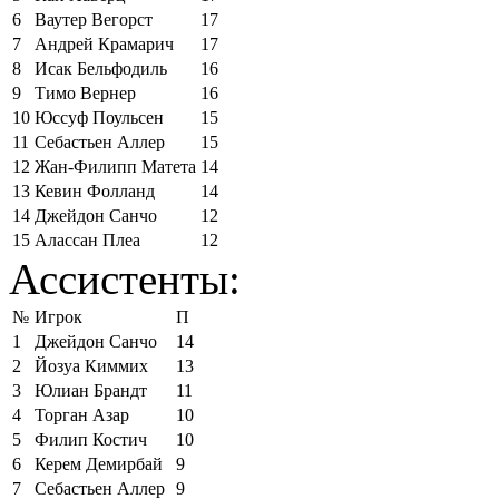
6
Ваутер Вегорст
17
7
Андрей Крамарич
17
8
Исак Бельфодиль
16
9
Тимо Вернер
16
10
Юссуф Поульсен
15
11
Себастьен Аллер
15
12
Жан-Филипп Матета
14
13
Кевин Фолланд
14
14
Джейдон Санчо
12
15
Алассан Плеа
12
Ассистенты:
№
Игрок
П
1
Джейдон Санчо
14
2
Йозуа Киммих
13
3
Юлиан Брандт
11
4
Торган Азар
10
5
Филип Костич
10
6
Керем Демирбай
9
7
Себастьен Аллер
9