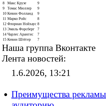
8
Макс Крузе
9
9
Томас Мюллер
9
10
Кевин Фолланд
9
11
Марко Ройс
8
12
Флориан Нойхаус
8
13
Эмиль Форсберг
7
14
Чарлес Арангис
7
15
Кевин Штёгер
7
Наша группа Вконтакте
Лента новостей:
1.6.2026, 13:21
Преимущества рекламы
аудиторию