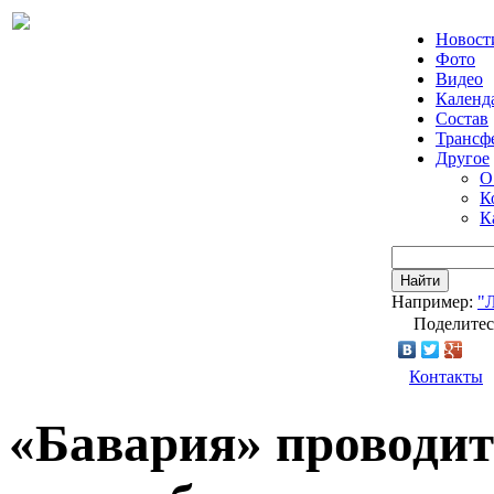
Новост
Фото
Видео
Календ
Состав
Трансф
Другое
О
К
К
Найти
Например:
"
Поделитес
Контакты
«Бавария» проводи