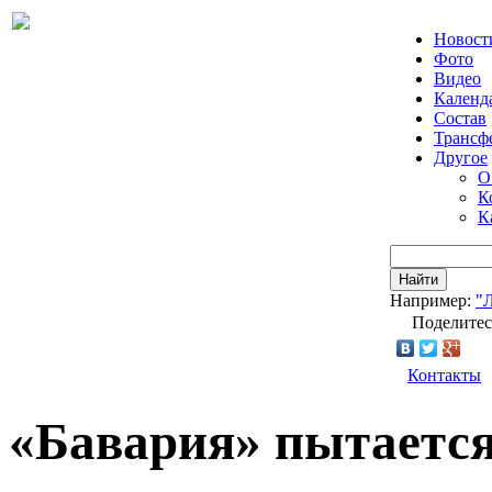
Новост
Фото
Видео
Календ
Состав
Трансф
Другое
О
К
К
Найти
Например:
"
Поделитес
Контакты
«Бавария» пытается