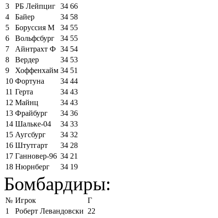
3
РБ Лейпциг
34
66
4
Байер
34
58
5
Боруссия М
34
55
6
Вольфсбург
34
55
7
Айнтрахт Ф
34
54
8
Вердер
34
53
9
Хоффенхайм
34
51
10
Фортуна
34
44
11
Герта
34
43
12
Майнц
34
43
13
Фрайбург
34
36
14
Шальке-04
34
33
15
Аугсбург
34
32
16
Штутгарт
34
28
17
Ганновер-96
34
21
18
Нюрнберг
34
19
Бомбардиры:
№
Игрок
Г
1
Роберт Левандовски
22