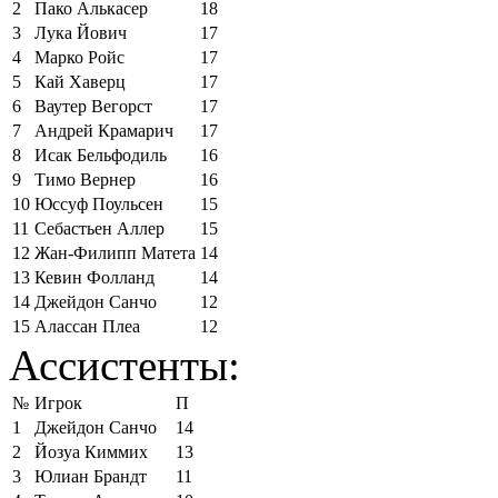
2
Пако Алькасер
18
3
Лука Йович
17
4
Марко Ройс
17
5
Кай Хаверц
17
6
Ваутер Вегорст
17
7
Андрей Крамарич
17
8
Исак Бельфодиль
16
9
Тимо Вернер
16
10
Юссуф Поульсен
15
11
Себастьен Аллер
15
12
Жан-Филипп Матета
14
13
Кевин Фолланд
14
14
Джейдон Санчо
12
15
Алассан Плеа
12
Ассистенты:
№
Игрок
П
1
Джейдон Санчо
14
2
Йозуа Киммих
13
3
Юлиан Брандт
11