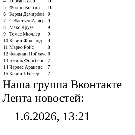
4
Торган Азар
10
5
Филип Костич
10
6
Керем Демирбай
9
7
Себастьен Аллер
9
8
Макс Крузе
9
9
Томас Мюллер
9
10
Кевин Фолланд
9
11
Марко Ройс
8
12
Флориан Нойхаус
8
13
Эмиль Форсберг
7
14
Чарлес Арангис
7
15
Кевин Штёгер
7
Наша группа Вконтакте
Лента новостей:
1.6.2026, 13:21