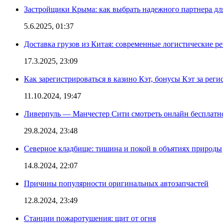
Застройщики Крыма: как выбрать надежного партнера дл
5.6.2025, 01:37
Доставка грузов из Китая: современные логистические р
17.3.2025, 23:09
Как зарегистрироваться в казино Кэт, бонусы Кэт за рег
11.10.2024, 19:47
Ливерпуль — Манчестер Сити смотреть онлайн бесплатн
29.8.2024, 23:48
Северное кладбище: тишина и покой в объятиях природы
14.8.2024, 22:07
Причины популярности оригинальных автозапчастей
12.8.2024, 23:49
Станции пожаротушения: щит от огня