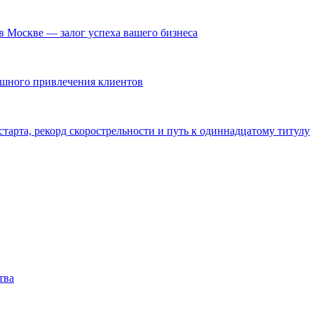
в Москве — залог успеха вашего бизнеса
ешного привлечения клиентов
тарта, рекорд скорострельности и путь к одиннадцатому титулу
тва