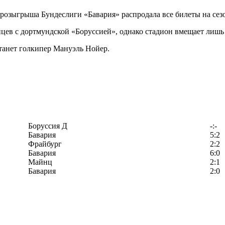
о розыгрыша Бундеслиги «Бавария» распродала все билеты на сез
цев с дортмундской «Боруссией», однако стадион вмещает лишь 
танет голкипер Мануэль Нойер.
Боруссия Д
-:-
Бавария
5:2
Фрайбург
2:2
Бавария
6:0
Майнц
2:1
Бавария
2:0