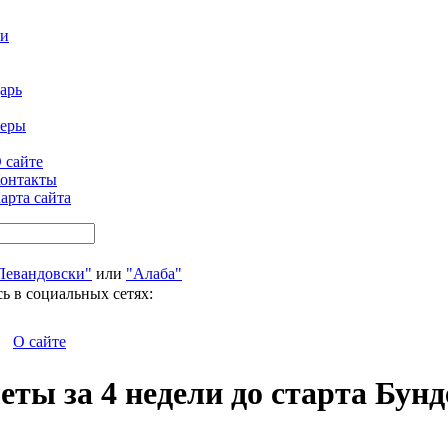
ти
арь
феры
 сайте
онтакты
арта сайта
Левандовски"
или
"Алаба"
ь в социальных сетях:
О сайте
еты за 4 недели до старта Бун