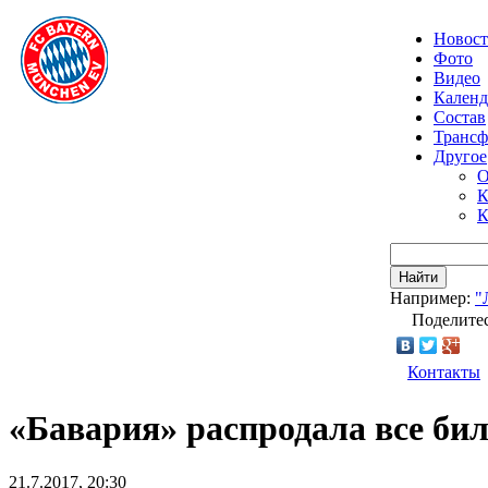
Новос
Фото
Видео
Календ
Состав
Транс
Другое
О
К
К
Найти
Например:
"
Поделитес
Контакты
«Бавария» распродала все бил
21.7.2017, 20:30