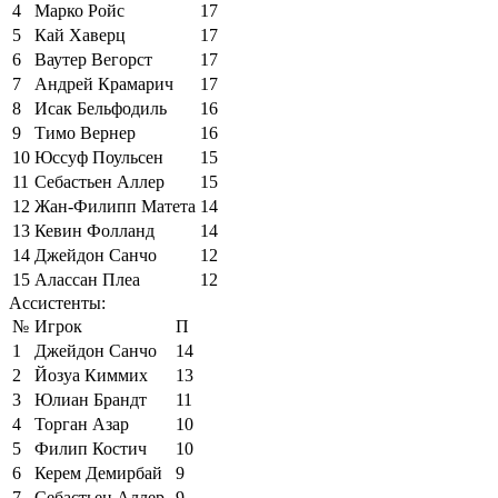
4
Марко Ройс
17
5
Кай Хаверц
17
6
Ваутер Вегорст
17
7
Андрей Крамарич
17
8
Исак Бельфодиль
16
9
Тимо Вернер
16
10
Юссуф Поульсен
15
11
Себастьен Аллер
15
12
Жан-Филипп Матета
14
13
Кевин Фолланд
14
14
Джейдон Санчо
12
15
Алассан Плеа
12
Ассистенты:
№
Игрок
П
1
Джейдон Санчо
14
2
Йозуа Киммих
13
3
Юлиан Брандт
11
4
Торган Азар
10
5
Филип Костич
10
6
Керем Демирбай
9
7
Себастьен Аллер
9