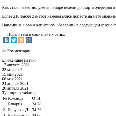
Как стало известно, уже за четыре недели до старта очередног
Более 210 тысяч фанатов намеревались попасть на матч мюнхен
Напомним, новым капитаном «Баварии» в следующем сезоне с
Поделитесь в социальных сетях:
Комментарии:
Ближайшие матчи:
17 августа 2021
22 мая 2021
15 мая 2021
08 мая 2021
24 апреля 2021
20 апреля 2021
Турнирная таблица:
№
Команда
О
И
1
Бавария
34
78
2
Боруссия Д
34
76
3
РБ Лейпциг
34
66