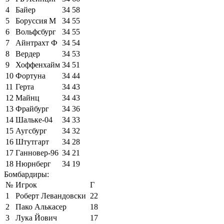
4
Байер
34
58
5
Боруссия М
34
55
6
Вольфсбург
34
55
7
Айнтрахт Ф
34
54
8
Вердер
34
53
9
Хоффенхайм
34
51
10
Фортуна
34
44
11
Герта
34
43
12
Майнц
34
43
13
Фрайбург
34
36
14
Шальке-04
34
33
15
Аугсбург
34
32
16
Штутгарт
34
28
17
Ганновер-96
34
21
18
Нюрнберг
34
19
Бомбардиры:
№
Игрок
Г
1
Роберт Левандовски
22
2
Пако Алькасер
18
3
Лука Йович
17