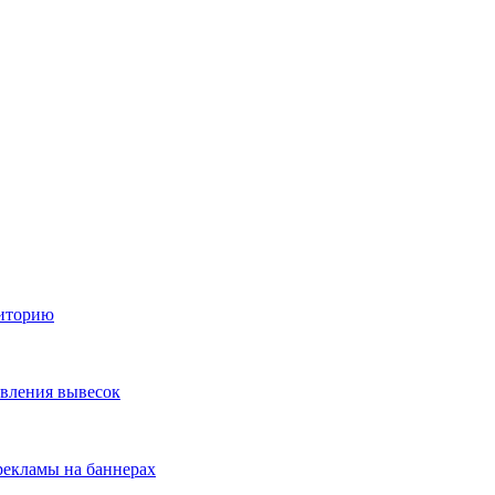
диторию
овления вывесок
екламы на баннерах