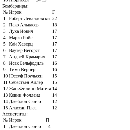
Бомбардиры:
№
Игрок
Г
1
Роберт Левандовски
22
2
Пако Алькасер
18
3
Лука Йович
17
4
Марко Ройс
17
5
Кай Хаверц
17
6
Ваутер Вегорст
17
7
Андрей Крамарич
17
8
Исак Бельфодиль
16
9
Тимо Вернер
16
10
Юссуф Поульсен
15
11
Себастьен Аллер
15
12
Жан-Филипп Матета
14
13
Кевин Фолланд
14
14
Джейдон Санчо
12
15
Алассан Плеа
12
Ассистенты:
№
Игрок
П
1
Джейдон Санчо
14