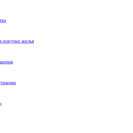
тва
я покупки жилья
ешения
истрацию
о