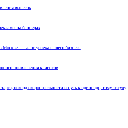
овления вывесок
екламы на баннерах
в Москве — залог успеха вашего бизнеса
ешного привлечения клиентов
тарта, рекорд скорострельности и путь к одиннадцатому титулу