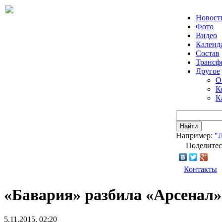
Новост
Фото
Видео
Календ
Состав
Трансф
Другое
О
К
К
Найти
Например:
"
Поделитес
Контакты
«Бавария» разбила «Арсенал»
5.11.2015, 02:20