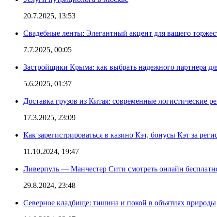
20.7.2025, 13:53
Свадебные ленты: Элегантный акцент для вашего торжес
7.7.2025, 00:05
Застройщики Крыма: как выбрать надежного партнера дл
5.6.2025, 01:37
Доставка грузов из Китая: современные логистические р
17.3.2025, 23:09
Как зарегистрироваться в казино Кэт, бонусы Кэт за рег
11.10.2024, 19:47
Ливерпуль — Манчестер Сити смотреть онлайн бесплатн
29.8.2024, 23:48
Северное кладбище: тишина и покой в объятиях природы