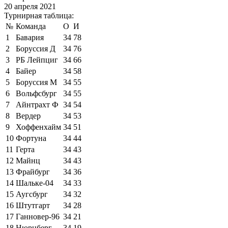
20 апреля 2021
Турнирная таблица:
№
Команда
О
И
1
Бавария
34
78
2
Боруссия Д
34
76
3
РБ Лейпциг
34
66
4
Байер
34
58
5
Боруссия М
34
55
6
Вольфсбург
34
55
7
Айнтрахт Ф
34
54
8
Вердер
34
53
9
Хоффенхайм
34
51
10
Фортуна
34
44
11
Герта
34
43
12
Майнц
34
43
13
Фрайбург
34
36
14
Шальке-04
34
33
15
Аугсбург
34
32
16
Штутгарт
34
28
17
Ганновер-96
34
21
18
Нюрнберг
34
19