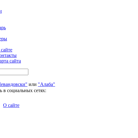
и
арь
еры
 сайте
онтакты
арта сайта
Левандовски"
или
"Алаба"
ь в социальных сетях:
О сайте