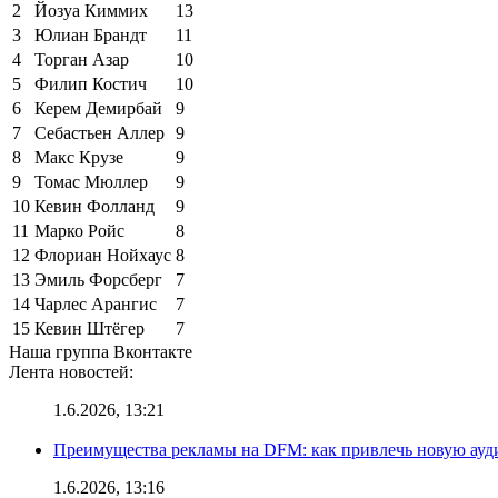
2
Йозуа Киммих
13
3
Юлиан Брандт
11
4
Торган Азар
10
5
Филип Костич
10
6
Керем Демирбай
9
7
Себастьен Аллер
9
8
Макс Крузе
9
9
Томас Мюллер
9
10
Кевин Фолланд
9
11
Марко Ройс
8
12
Флориан Нойхаус
8
13
Эмиль Форсберг
7
14
Чарлес Арангис
7
15
Кевин Штёгер
7
Наша группа Вконтакте
Лента новостей:
1.6.2026, 13:21
Преимущества рекламы на DFM: как привлечь новую ау
1.6.2026, 13:16