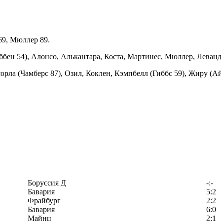
69, Мюллер 89.
оббен 54), Алонсо, Алькантара, Коста, Мартинес, Мюллер, Леванд
рла (Чамберс 87), Озил, Коклен, Кэмпбелл (Гиббс 59), Жиру (Ай
Боруссия Д
-:-
Бавария
5:2
Фрайбург
2:2
Бавария
6:0
Майнц
2:1