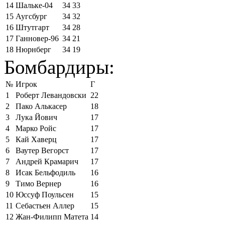
14
Шальке-04
34
33
15
Аугсбург
34
32
16
Штутгарт
34
28
17
Ганновер-96
34
21
18
Нюрнберг
34
19
Бомбардиры:
№
Игрок
Г
1
Роберт Левандовски
22
2
Пако Алькасер
18
3
Лука Йович
17
4
Марко Ройс
17
5
Кай Хаверц
17
6
Ваутер Вегорст
17
7
Андрей Крамарич
17
8
Исак Бельфодиль
16
9
Тимо Вернер
16
10
Юссуф Поульсен
15
11
Себастьен Аллер
15
12
Жан-Филипп Матета
14