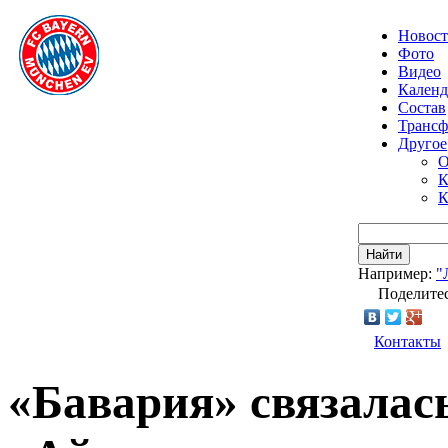
Новос
Фото
Видео
Календ
Состав
Транс
Другое
О
К
К
Найти
Например:
"
Поделитес
Контакты
«Бавария» связалас