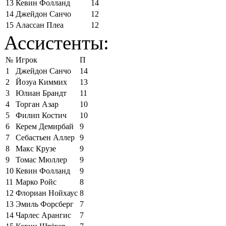
13
Кевин Фолланд
14
14
Джейдон Санчо
12
15
Алассан Плеа
12
Ассистенты:
№
Игрок
П
1
Джейдон Санчо
14
2
Йозуа Киммих
13
3
Юлиан Брандт
11
4
Торган Азар
10
5
Филип Костич
10
6
Керем Демирбай
9
7
Себастьен Аллер
9
8
Макс Крузе
9
9
Томас Мюллер
9
10
Кевин Фолланд
9
11
Марко Ройс
8
12
Флориан Нойхаус
8
13
Эмиль Форсберг
7
14
Чарлес Арангис
7