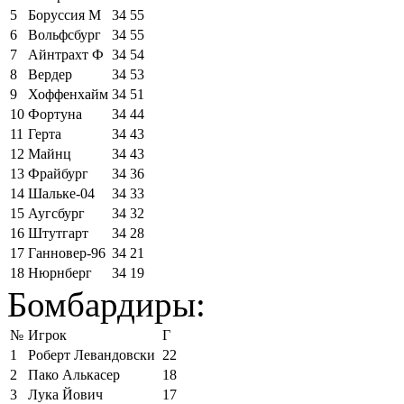
5
Боруссия М
34
55
6
Вольфсбург
34
55
7
Айнтрахт Ф
34
54
8
Вердер
34
53
9
Хоффенхайм
34
51
10
Фортуна
34
44
11
Герта
34
43
12
Майнц
34
43
13
Фрайбург
34
36
14
Шальке-04
34
33
15
Аугсбург
34
32
16
Штутгарт
34
28
17
Ганновер-96
34
21
18
Нюрнберг
34
19
Бомбардиры:
№
Игрок
Г
1
Роберт Левандовски
22
2
Пако Алькасер
18
3
Лука Йович
17