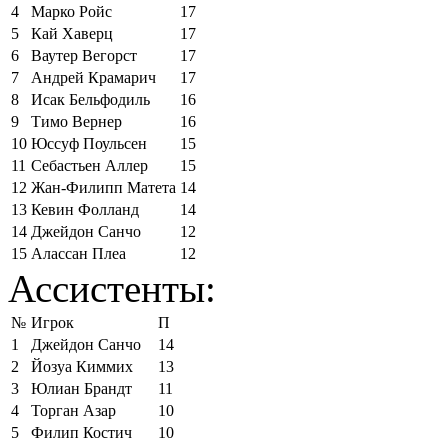
4
Марко Ройс
17
5
Кай Хаверц
17
6
Ваутер Вегорст
17
7
Андрей Крамарич
17
8
Исак Бельфодиль
16
9
Тимо Вернер
16
10
Юссуф Поульсен
15
11
Себастьен Аллер
15
12
Жан-Филипп Матета
14
13
Кевин Фолланд
14
14
Джейдон Санчо
12
15
Алассан Плеа
12
Ассистенты:
№
Игрок
П
1
Джейдон Санчо
14
2
Йозуа Киммих
13
3
Юлиан Брандт
11
4
Торган Азар
10
5
Филип Костич
10