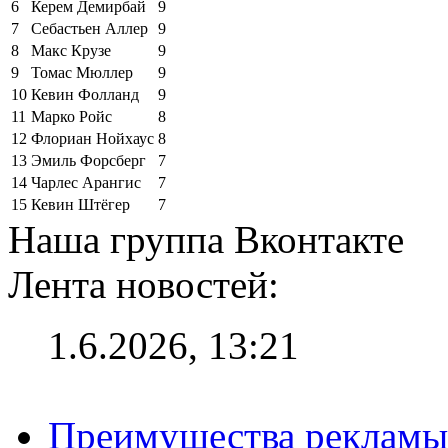
6
Керем Демирбай
9
7
Себастьен Аллер
9
8
Макс Крузе
9
9
Томас Мюллер
9
10
Кевин Фолланд
9
11
Марко Ройс
8
12
Флориан Нойхаус
8
13
Эмиль Форсберг
7
14
Чарлес Арангис
7
15
Кевин Штёгер
7
Наша группа Вконтакте
Лента новостей:
1.6.2026, 13:21
Преимущества рекламы