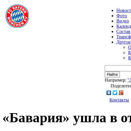
Новос
Фото
Видео
Календ
Состав
Транс
Другое
О
К
К
Найти
Например:
"
Поделитес
Контакты
«Бавария» ушла в о