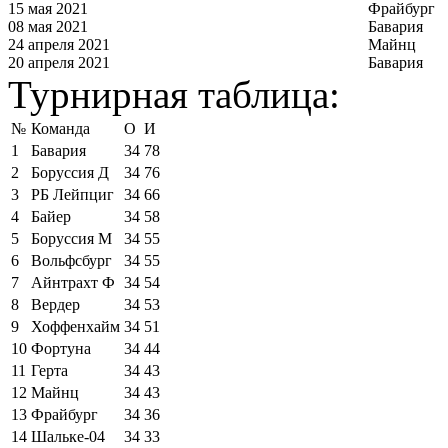
15 мая 2021
Фрайбург
08 мая 2021
Бавария
24 апреля 2021
Майнц
20 апреля 2021
Бавария
Турнирная таблица:
№
Команда
О
И
1
Бавария
34
78
2
Боруссия Д
34
76
3
РБ Лейпциг
34
66
4
Байер
34
58
5
Боруссия М
34
55
6
Вольфсбург
34
55
7
Айнтрахт Ф
34
54
8
Вердер
34
53
9
Хоффенхайм
34
51
10
Фортуна
34
44
11
Герта
34
43
12
Майнц
34
43
13
Фрайбург
34
36
14
Шальке-04
34
33