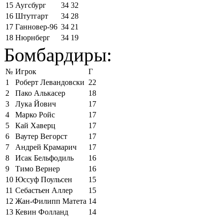
15
Аугсбург
34
32
16
Штутгарт
34
28
17
Ганновер-96
34
21
18
Нюрнберг
34
19
Бомбардиры:
№
Игрок
Г
1
Роберт Левандовски
22
2
Пако Алькасер
18
3
Лука Йович
17
4
Марко Ройс
17
5
Кай Хаверц
17
6
Ваутер Вегорст
17
7
Андрей Крамарич
17
8
Исак Бельфодиль
16
9
Тимо Вернер
16
10
Юссуф Поульсен
15
11
Себастьен Аллер
15
12
Жан-Филипп Матета
14
13
Кевин Фолланд
14