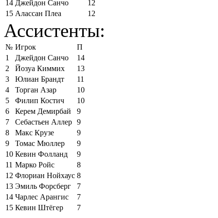
14
Джейдон Санчо
12
15
Алассан Плеа
12
Ассистенты:
№
Игрок
П
1
Джейдон Санчо
14
2
Йозуа Киммих
13
3
Юлиан Брандт
11
4
Торган Азар
10
5
Филип Костич
10
6
Керем Демирбай
9
7
Себастьен Аллер
9
8
Макс Крузе
9
9
Томас Мюллер
9
10
Кевин Фолланд
9
11
Марко Ройс
8
12
Флориан Нойхаус
8
13
Эмиль Форсберг
7
14
Чарлес Арангис
7
15
Кевин Штёгер
7