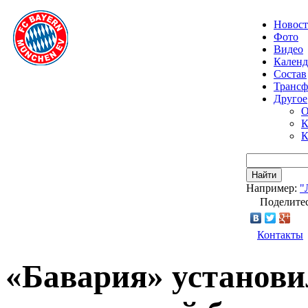
Новос
Фото
Видео
Календ
Состав
Транс
Другое
О
К
К
Найти
Например:
"
Поделитес
Контакты
«Бавария» установи