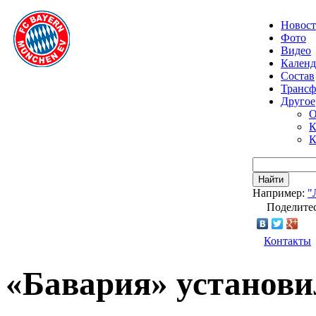
Новос
Фото
Видео
Календ
Состав
Транс
Другое
О
К
К
Найти
Например:
"
Поделитес
Контакты
«Бавария» установи