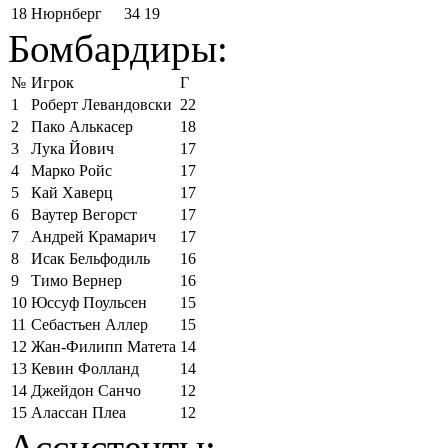
18
Нюрнберг
34
19
Бомбардиры:
№
Игрок
Г
1
Роберт Левандовски
22
2
Пако Алькасер
18
3
Лука Йович
17
4
Марко Ройс
17
5
Кай Хаверц
17
6
Ваутер Вегорст
17
7
Андрей Крамарич
17
8
Исак Бельфодиль
16
9
Тимо Вернер
16
10
Юссуф Поульсен
15
11
Себастьен Аллер
15
12
Жан-Филипп Матета
14
13
Кевин Фолланд
14
14
Джейдон Санчо
12
15
Алассан Плеа
12
Ассистенты: