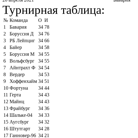
Турнирная таблица:
№
Команда
О
И
1
Бавария
34
78
2
Боруссия Д
34
76
3
РБ Лейпциг
34
66
4
Байер
34
58
5
Боруссия М
34
55
6
Вольфсбург
34
55
7
Айнтрахт Ф
34
54
8
Вердер
34
53
9
Хоффенхайм
34
51
10
Фортуна
34
44
11
Герта
34
43
12
Майнц
34
43
13
Фрайбург
34
36
14
Шальке-04
34
33
15
Аугсбург
34
32
16
Штутгарт
34
28
17
Ганновер-96
34
21