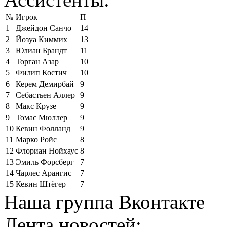
№
Игрок
П
1
Джейдон Санчо
14
2
Йозуа Киммих
13
3
Юлиан Брандт
11
4
Торган Азар
10
5
Филип Костич
10
6
Керем Демирбай
9
7
Себастьен Аллер
9
8
Макс Крузе
9
9
Томас Мюллер
9
10
Кевин Фолланд
9
11
Марко Ройс
8
12
Флориан Нойхаус
8
13
Эмиль Форсберг
7
14
Чарлес Арангис
7
15
Кевин Штёгер
7
Наша группа Вконтакте
Лента новостей: