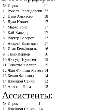
№
Игрок
Г
1
Роберт Левандовски
22
2
Пако Алькасер
18
3
Лука Йович
17
4
Марко Ройс
17
5
Кай Хаверц
17
6
Ваутер Вегорст
17
7
Андрей Крамарич
17
8
Исак Бельфодиль
16
9
Тимо Вернер
16
10
Юссуф Поульсен
15
11
Себастьен Аллер
15
12
Жан-Филипп Матета
14
13
Кевин Фолланд
14
14
Джейдон Санчо
12
15
Алассан Плеа
12
Ассистенты:
№
Игрок
П
1
Джейдон Санчо
14