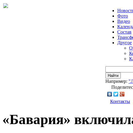
Новост
Фото
Видео
Календ
Состав
Трансф
Другое
О
К
К
Найти
Например:
"
Поделитес
Контакты
«Бавария» включил