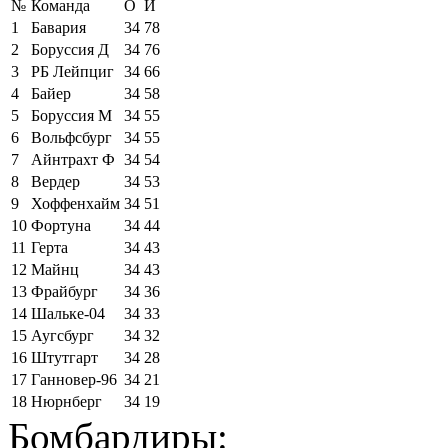
№
Команда
О
И
1
Бавария
34
78
2
Боруссия Д
34
76
3
РБ Лейпциг
34
66
4
Байер
34
58
5
Боруссия М
34
55
6
Вольфсбург
34
55
7
Айнтрахт Ф
34
54
8
Вердер
34
53
9
Хоффенхайм
34
51
10
Фортуна
34
44
11
Герта
34
43
12
Майнц
34
43
13
Фрайбург
34
36
14
Шальке-04
34
33
15
Аугсбург
34
32
16
Штутгарт
34
28
17
Ганновер-96
34
21
18
Нюрнберг
34
19
Бомбардиры: