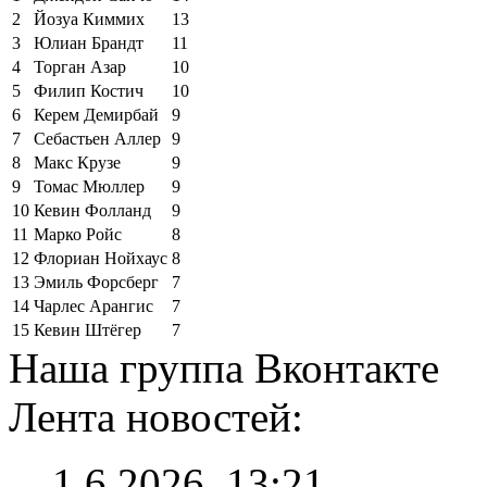
2
Йозуа Киммих
13
3
Юлиан Брандт
11
4
Торган Азар
10
5
Филип Костич
10
6
Керем Демирбай
9
7
Себастьен Аллер
9
8
Макс Крузе
9
9
Томас Мюллер
9
10
Кевин Фолланд
9
11
Марко Ройс
8
12
Флориан Нойхаус
8
13
Эмиль Форсберг
7
14
Чарлес Арангис
7
15
Кевин Штёгер
7
Наша группа Вконтакте
Лента новостей:
1.6.2026, 13:21