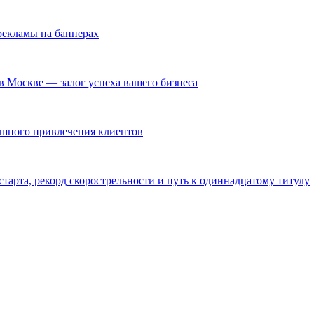
екламы на баннерах
в Москве — залог успеха вашего бизнеса
ешного привлечения клиентов
тарта, рекорд скорострельности и путь к одиннадцатому титулу