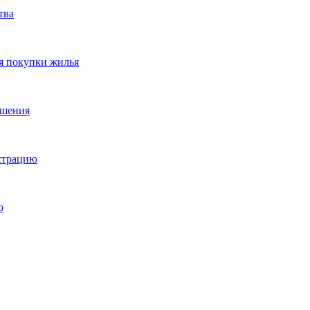
тва
я покупки жилья
ешения
истрацию
о