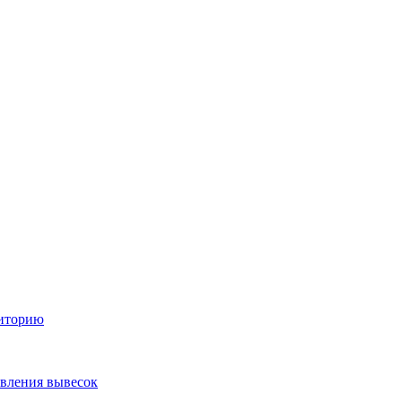
диторию
овления вывесок