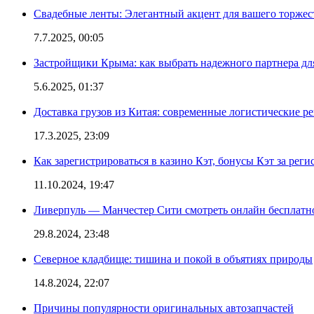
Свадебные ленты: Элегантный акцент для вашего торжес
7.7.2025, 00:05
Застройщики Крыма: как выбрать надежного партнера дл
5.6.2025, 01:37
Доставка грузов из Китая: современные логистические р
17.3.2025, 23:09
Как зарегистрироваться в казино Кэт, бонусы Кэт за рег
11.10.2024, 19:47
Ливерпуль — Манчестер Сити смотреть онлайн бесплатн
29.8.2024, 23:48
Северное кладбище: тишина и покой в объятиях природы
14.8.2024, 22:07
Причины популярности оригинальных автозапчастей