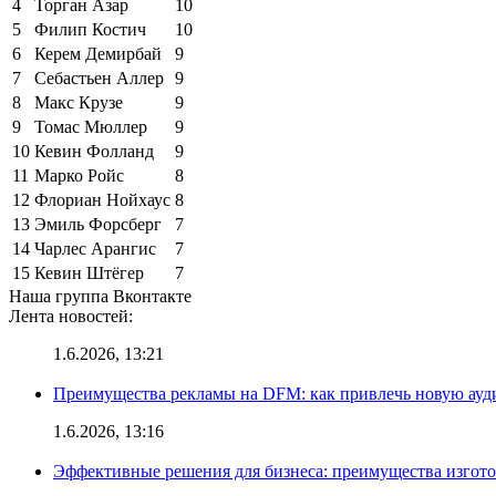
4
Торган Азар
10
5
Филип Костич
10
6
Керем Демирбай
9
7
Себастьен Аллер
9
8
Макс Крузе
9
9
Томас Мюллер
9
10
Кевин Фолланд
9
11
Марко Ройс
8
12
Флориан Нойхаус
8
13
Эмиль Форсберг
7
14
Чарлес Арангис
7
15
Кевин Штёгер
7
Наша группа Вконтакте
Лента новостей:
1.6.2026, 13:21
Преимущества рекламы на DFM: как привлечь новую ау
1.6.2026, 13:16
Эффективные решения для бизнеса: преимущества изгот