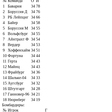
№
Команда
О
И
1
Бавария
34
78
2
Боруссия Д
34
76
3
РБ Лейпциг
34
66
4
Байер
34
58
5
Боруссия М
34
55
6
Вольфсбург
34
55
7
Айнтрахт Ф
34
54
8
Вердер
34
53
9
Хоффенхайм
34
51
10
Фортуна
34
44
11
Герта
34
43
12
Майнц
34
43
13
Фрайбург
34
36
14
Шальке-04
34
33
15
Аугсбург
34
32
16
Штутгарт
34
28
17
Ганновер-96
34
21
18
Нюрнберг
34
19
Бомбардиры:
№
Игрок
Г