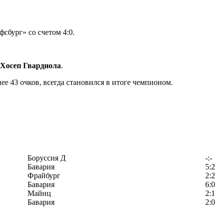
сбург» со счетом 4:0.
Хосеп Гвардиола
.
е 43 очков, всегда становился в итоге чемпионом.
Боруссия Д
-:-
Бавария
5:2
Фрайбург
2:2
Бавария
6:0
Майнц
2:1
Бавария
2:0