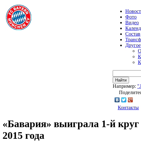
Новос
Фото
Видео
Календ
Состав
Транс
Другое
О
К
К
Найти
Например:
"
Поделитес
Контакты
«Бавария» выиграла 1-й круг 
2015 года