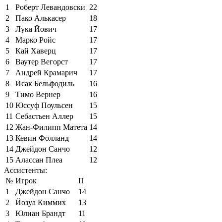
1
Роберт Левандовски
22
2
Пако Алькасер
18
3
Лука Йович
17
4
Марко Ройс
17
5
Кай Хаверц
17
6
Ваутер Вегорст
17
7
Андрей Крамарич
17
8
Исак Бельфодиль
16
9
Тимо Вернер
16
10
Юссуф Поульсен
15
11
Себастьен Аллер
15
12
Жан-Филипп Матета
14
13
Кевин Фолланд
14
14
Джейдон Санчо
12
15
Алассан Плеа
12
Ассистенты:
№
Игрок
П
1
Джейдон Санчо
14
2
Йозуа Киммих
13
3
Юлиан Брандт
11