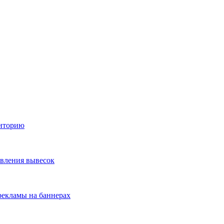
диторию
овления вывесок
екламы на баннерах