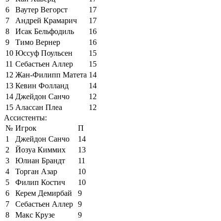
6
Ваутер Вегорст
17
7
Андрей Крамарич
17
8
Исак Бельфодиль
16
9
Тимо Вернер
16
10
Юссуф Поульсен
15
11
Себастьен Аллер
15
12
Жан-Филипп Матета
14
13
Кевин Фолланд
14
14
Джейдон Санчо
12
15
Алассан Плеа
12
Ассистенты:
№
Игрок
П
1
Джейдон Санчо
14
2
Йозуа Киммих
13
3
Юлиан Брандт
11
4
Торган Азар
10
5
Филип Костич
10
6
Керем Демирбай
9
7
Себастьен Аллер
9
8
Макс Крузе
9