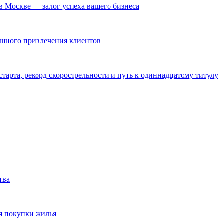
в Москве — залог успеха вашего бизнеса
ешного привлечения клиентов
тарта, рекорд скорострельности и путь к одиннадцатому титулу
тва
я покупки жилья