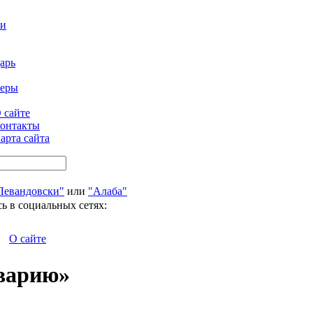
ти
арь
феры
 сайте
онтакты
арта сайта
Левандовски"
или
"Алаба"
ь в социальных сетях:
О сайте
аварию»