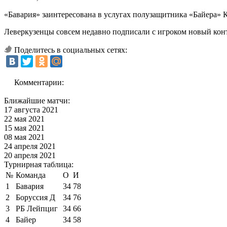
«Бавария» заинтересована в услугах полузащитника «Байера» К
Леверкузенцы совсем недавно подписали с игроком новый конт
Поделитесь в социальных сетях:
Комментарии:
Ближайшие матчи:
17 августа 2021
22 мая 2021
15 мая 2021
08 мая 2021
24 апреля 2021
20 апреля 2021
Турнирная таблица:
№
Команда
О
И
1
Бавария
34
78
2
Боруссия Д
34
76
3
РБ Лейпциг
34
66
4
Байер
34
58