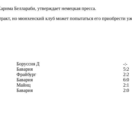
арима Беллараби, утверждает немецкая пресса.
ракт, но мюнхенский клуб может попытаться его приобрести уж
Боруссия Д
-:-
Бавария
5:2
Фрайбург
2:2
Бавария
6:0
Майнц
2:1
Бавария
2:0