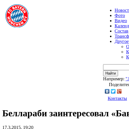
Новос
Фото
Видео
Календ
Состав
Транс
Другое
О
К
К
Найти
Например:
"
Поделитес
Контакты
Беллараби заинтересовал «Б
17.3.2015, 19:20