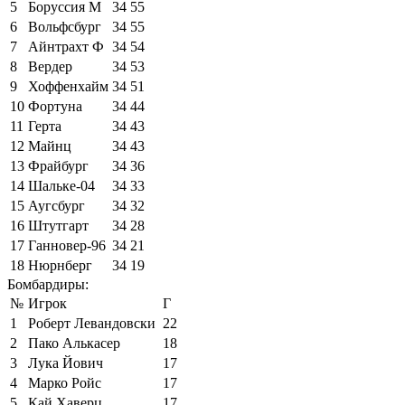
5
Боруссия М
34
55
6
Вольфсбург
34
55
7
Айнтрахт Ф
34
54
8
Вердер
34
53
9
Хоффенхайм
34
51
10
Фортуна
34
44
11
Герта
34
43
12
Майнц
34
43
13
Фрайбург
34
36
14
Шальке-04
34
33
15
Аугсбург
34
32
16
Штутгарт
34
28
17
Ганновер-96
34
21
18
Нюрнберг
34
19
Бомбардиры:
№
Игрок
Г
1
Роберт Левандовски
22
2
Пако Алькасер
18
3
Лука Йович
17
4
Марко Ройс
17
5
Кай Хаверц
17