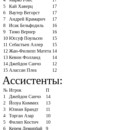
5
Кай Хаверц
17
6
Ваутер Вегорст
17
7
Андрей Крамарич
17
8
Исак Бельфодиль
16
9
Тимо Вернер
16
10
Юссуф Поульсен
15
11
Себастьен Аллер
15
12
Жан-Филипп Матета
14
13
Кевин Фолланд
14
14
Джейдон Санчо
12
15
Алассан Плеа
12
Ассистенты:
№
Игрок
П
1
Джейдон Санчо
14
2
Йозуа Киммих
13
3
Юлиан Брандт
11
4
Торган Азар
10
5
Филип Костич
10
6
Керем Демирбай
9