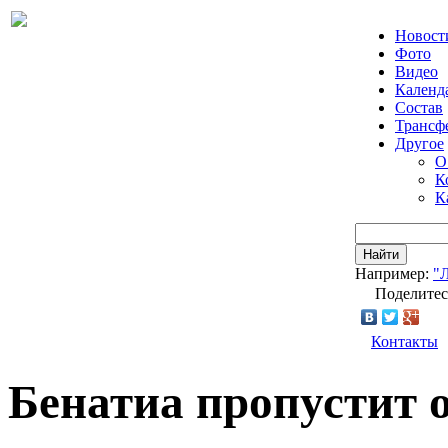
Новост
Фото
Видео
Календ
Состав
Трансф
Другое
О
К
К
Найти
Например:
"
Поделитес
Контакты
Бенатиа пропустит о