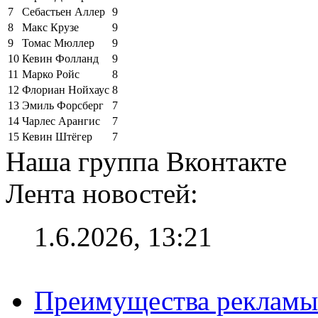
7
Себастьен Аллер
9
8
Макс Крузе
9
9
Томас Мюллер
9
10
Кевин Фолланд
9
11
Марко Ройс
8
12
Флориан Нойхаус
8
13
Эмиль Форсберг
7
14
Чарлес Арангис
7
15
Кевин Штёгер
7
Наша группа Вконтакте
Лента новостей:
1.6.2026, 13:21
Преимущества рекламы