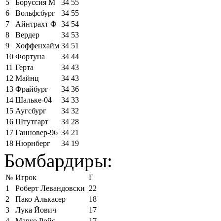
5
Боруссия М
34
55
6
Вольфсбург
34
55
7
Айнтрахт Ф
34
54
8
Вердер
34
53
9
Хоффенхайм
34
51
10
Фортуна
34
44
11
Герта
34
43
12
Майнц
34
43
13
Фрайбург
34
36
14
Шальке-04
34
33
15
Аугсбург
34
32
16
Штутгарт
34
28
17
Ганновер-96
34
21
18
Нюрнберг
34
19
Бомбардиры:
№
Игрок
Г
1
Роберт Левандовски
22
2
Пако Алькасер
18
3
Лука Йович
17
4
Марко Ройс
17