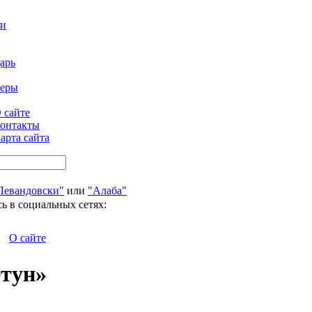
ти
арь
феры
 сайте
онтакты
арта сайта
Левандовски"
или
"Алаба"
ь в социальных сетях:
О сайте
етун»