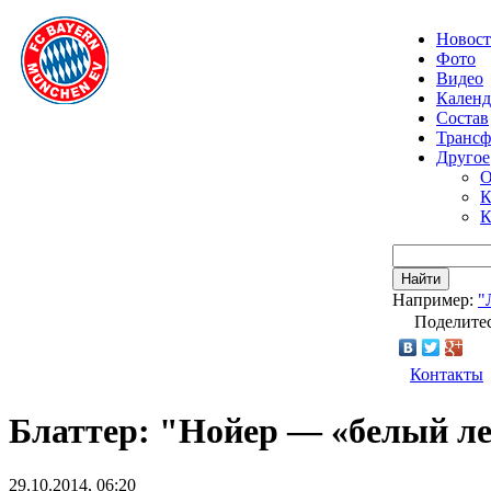
Новос
Фото
Видео
Календ
Состав
Транс
Другое
О
К
К
Найти
Например:
"
Поделитес
Контакты
Блаттер: "Нойер — «белый л
29.10.2014, 06:20