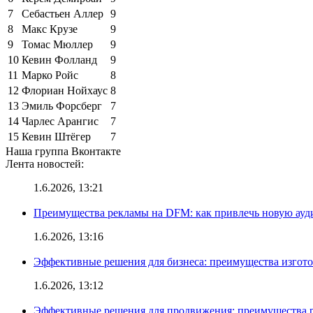
7
Себастьен Аллер
9
8
Макс Крузе
9
9
Томас Мюллер
9
10
Кевин Фолланд
9
11
Марко Ройс
8
12
Флориан Нойхаус
8
13
Эмиль Форсберг
7
14
Чарлес Арангис
7
15
Кевин Штёгер
7
Наша группа Вконтакте
Лента новостей:
1.6.2026, 13:21
Преимущества рекламы на DFM: как привлечь новую ау
1.6.2026, 13:16
Эффективные решения для бизнеса: преимущества изгот
1.6.2026, 13:12
Эффективные решения для продвижения: преимущества р