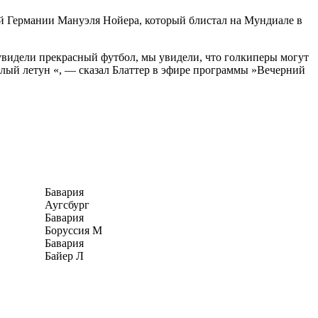
й Германии Мануэля Нойера, который блистал на Мундиале в
увидели прекрасный футбол, мы увидели, что голкиперы могут
елый летун «, — сказал Блаттер в эфире программы »Вечерний
Бавария
Аугсбург
Бавария
Боруссия М
Бавария
Байер Л