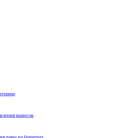
диторию
овления вывесок
екламы на баннерах