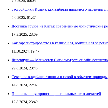
7.7.2025, 00:05
Застройщики Крыма: как выбрать надежного партнера дл
5.6.2025, 01:37
Доставка грузов из Китая: современные логистические р
17.3.2025, 23:09
Как зарегистрироваться в казино Кэт, бонусы Кэт за рег
11.10.2024, 19:47
Ливерпуль — Манчестер Сити смотреть онлайн бесплатн
29.8.2024, 23:48
Северное кладбище: тишина и покой в объятиях природы
14.8.2024, 22:07
Причины популярности оригинальных автозапчастей
12.8.2024, 23:49