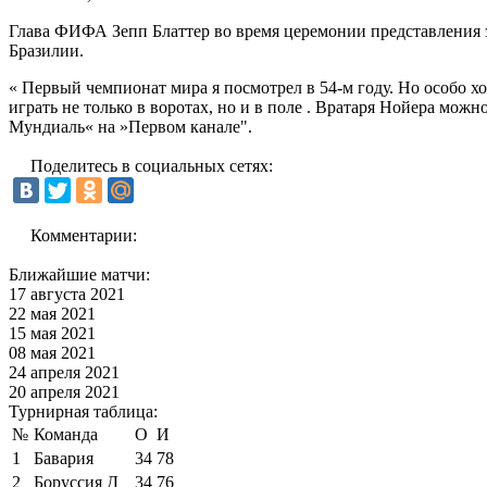
Глава ФИФА Зепп Блаттер во время церемонии представления
Бразилии.
« Первый чемпионат мира я посмотрел в 54-м году. Но особо 
играть не только в воротах, но и в поле . Вратаря Нойера мо
Мундиаль« на »Первом канале".
Поделитесь в социальных сетях:
Комментарии:
Ближайшие матчи:
17 августа 2021
22 мая 2021
15 мая 2021
08 мая 2021
24 апреля 2021
20 апреля 2021
Турнирная таблица:
№
Команда
О
И
1
Бавария
34
78
2
Боруссия Д
34
76