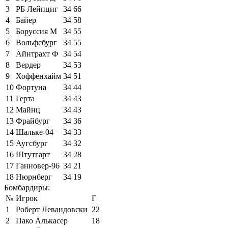
3
РБ Лейпциг
34
66
4
Байер
34
58
5
Боруссия М
34
55
6
Вольфсбург
34
55
7
Айнтрахт Ф
34
54
8
Вердер
34
53
9
Хоффенхайм
34
51
10
Фортуна
34
44
11
Герта
34
43
12
Майнц
34
43
13
Фрайбург
34
36
14
Шальке-04
34
33
15
Аугсбург
34
32
16
Штутгарт
34
28
17
Ганновер-96
34
21
18
Нюрнберг
34
19
Бомбардиры:
№
Игрок
Г
1
Роберт Левандовски
22
2
Пако Алькасер
18