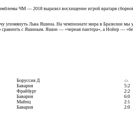
 эмблемы ЧМ — 2018 выразил восхищение игрой вратаря сборно
хочу упомянуть Льва Яшина. На чемпионате мира в Бразилии мы 
жно сравнить с Яшиным. Яшин — »черная пантера«, а Нойер — »б
Боруссия Д
-:-
Бавария
5:2
Фрайбург
2:2
Бавария
6:0
Майнц
2:1
Бавария
2:0