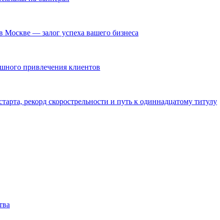
в Москве — залог успеха вашего бизнеса
ешного привлечения клиентов
тарта, рекорд скорострельности и путь к одиннадцатому титулу
тва