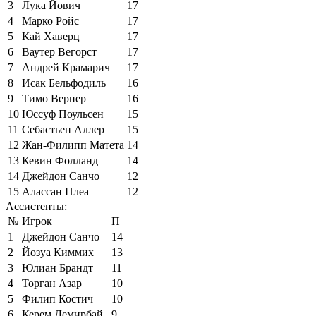
3
Лука Йович
17
4
Марко Ройс
17
5
Кай Хаверц
17
6
Ваутер Вегорст
17
7
Андрей Крамарич
17
8
Исак Бельфодиль
16
9
Тимо Вернер
16
10
Юссуф Поульсен
15
11
Себастьен Аллер
15
12
Жан-Филипп Матета
14
13
Кевин Фолланд
14
14
Джейдон Санчо
12
15
Алассан Плеа
12
Ассистенты:
№
Игрок
П
1
Джейдон Санчо
14
2
Йозуа Киммих
13
3
Юлиан Брандт
11
4
Торган Азар
10
5
Филип Костич
10
6
Керем Демирбай
9