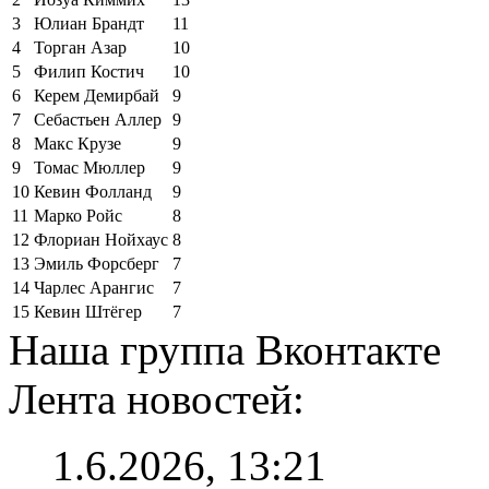
3
Юлиан Брандт
11
4
Торган Азар
10
5
Филип Костич
10
6
Керем Демирбай
9
7
Себастьен Аллер
9
8
Макс Крузе
9
9
Томас Мюллер
9
10
Кевин Фолланд
9
11
Марко Ройс
8
12
Флориан Нойхаус
8
13
Эмиль Форсберг
7
14
Чарлес Арангис
7
15
Кевин Штёгер
7
Наша группа Вконтакте
Лента новостей:
1.6.2026, 13:21