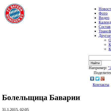
Новос
Фото
Видео
Календ
Состав
Транс
Другое
О
К
К
Найти
Например:
"
Поделитес
Контакты
Болельщица Баварии
31.1.2015, 02:05