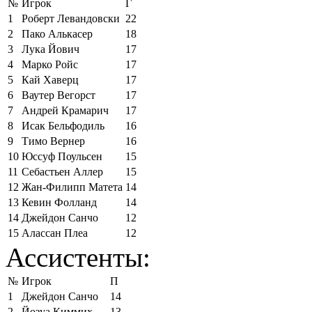
№
Игрок
Г
1
Роберт Левандовски
22
2
Пако Алькасер
18
3
Лука Йович
17
4
Марко Ройс
17
5
Кай Хаверц
17
6
Ваутер Вегорст
17
7
Андрей Крамарич
17
8
Исак Бельфодиль
16
9
Тимо Вернер
16
10
Юссуф Поульсен
15
11
Себастьен Аллер
15
12
Жан-Филипп Матета
14
13
Кевин Фолланд
14
14
Джейдон Санчо
12
15
Алассан Плеа
12
Ассистенты:
№
Игрок
П
1
Джейдон Санчо
14
2
Йозуа Киммих
13