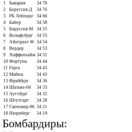
1
Бавария
34
78
2
Боруссия Д
34
76
3
РБ Лейпциг
34
66
4
Байер
34
58
5
Боруссия М
34
55
6
Вольфсбург
34
55
7
Айнтрахт Ф
34
54
8
Вердер
34
53
9
Хоффенхайм
34
51
10
Фортуна
34
44
11
Герта
34
43
12
Майнц
34
43
13
Фрайбург
34
36
14
Шальке-04
34
33
15
Аугсбург
34
32
16
Штутгарт
34
28
17
Ганновер-96
34
21
18
Нюрнберг
34
19
Бомбардиры: