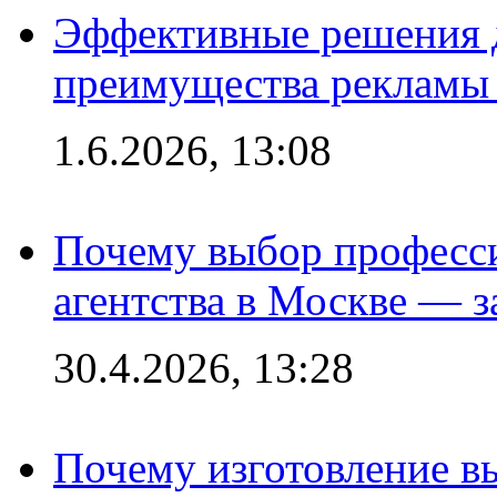
Эффективные решения 
преимущества рекламы 
1.6.2026, 13:08
Почему выбор професс
агентства в Москве — з
30.4.2026, 13:28
Почему изготовление в