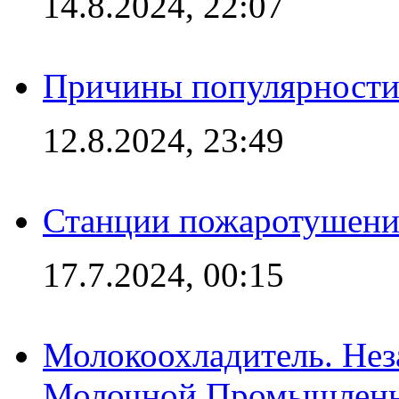
14.8.2024, 22:07
Причины популярности 
12.8.2024, 23:49
Станции пожаротушения
17.7.2024, 00:15
Молокоохладитель. Нез
Молочной Промышлен