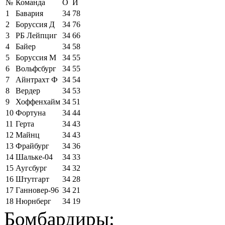
№
Команда
О
И
1
Бавария
34
78
2
Боруссия Д
34
76
3
РБ Лейпциг
34
66
4
Байер
34
58
5
Боруссия М
34
55
6
Вольфсбург
34
55
7
Айнтрахт Ф
34
54
8
Вердер
34
53
9
Хоффенхайм
34
51
10
Фортуна
34
44
11
Герта
34
43
12
Майнц
34
43
13
Фрайбург
34
36
14
Шальке-04
34
33
15
Аугсбург
34
32
16
Штутгарт
34
28
17
Ганновер-96
34
21
18
Нюрнберг
34
19
Бомбардиры: