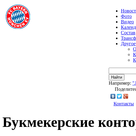
Новос
Фото
Видео
Календ
Состав
Транс
Другое
О
К
К
Найти
Например:
"
Поделитес
Контакты
Букмекерские конто