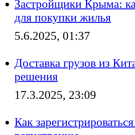
Застройщики Крыма: ка
для покупки жилья
5.6.2025, 01:37
Доставка грузов из Кит
решения
17.3.2025, 23:09
Как зарегистрироваться 