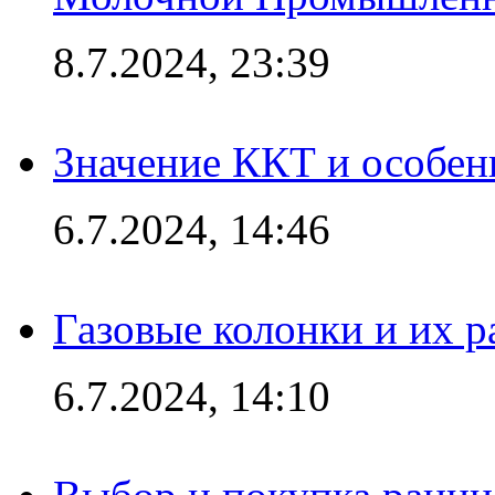
8.7.2024, 23:39
Значение ККТ и особен
6.7.2024, 14:46
Газовые колонки и их 
6.7.2024, 14:10