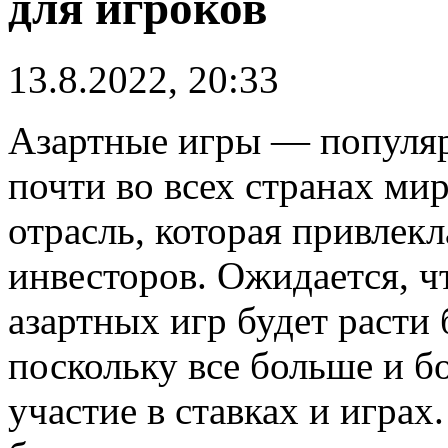
для игроков
13.8.2022, 20:33
Азартные игры — популя
почти во всех странах ми
отрасль, которая привлек
инвесторов. Ожидается, ч
азартных игр будет раст
поскольку все больше и 
участие в ставках и играх