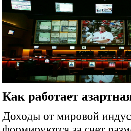
Как работает азартна
Доходы от мировой индус
формируются за счет разм