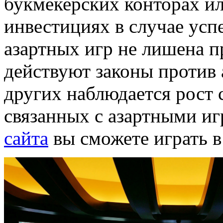
букмекерских конторах и
инвестициях в случае усп
азартных игр не лишена п
действуют законы против а
других наблюдается рост
связанных с азартными и
сайта
вы сможете играть в