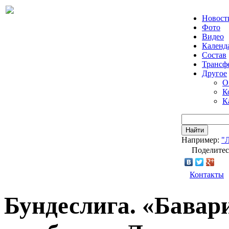
Новост
Фото
Видео
Календ
Состав
Трансф
Другое
О
К
К
Найти
Например:
"
Поделитес
Контакты
Бундеслига. «Бавар