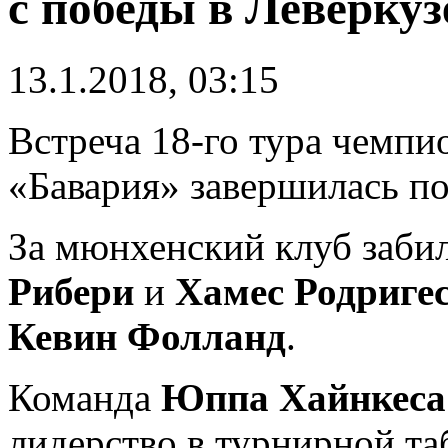
с победы в Леверкуз
13.1.2018, 03:15
Встреча 18-го тура чемпи
«Бавария» завершилась поб
За мюнхенский клуб заби
Рибери
и
Хамес Родриге
Кевин Фолланд
.
Команда
Юппа Хайнкеса
лидерство в турнирной та