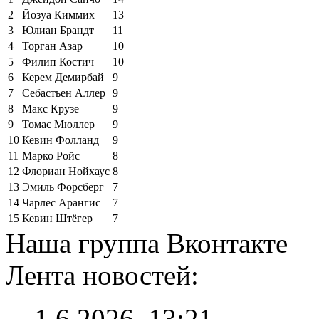
2
Йозуа Киммих
13
3
Юлиан Брандт
11
4
Торган Азар
10
5
Филип Костич
10
6
Керем Демирбай
9
7
Себастьен Аллер
9
8
Макс Крузе
9
9
Томас Мюллер
9
10
Кевин Фолланд
9
11
Марко Ройс
8
12
Флориан Нойхаус
8
13
Эмиль Форсберг
7
14
Чарлес Арангис
7
15
Кевин Штёгер
7
Наша группа Вконтакте
Лента новостей:
1.6.2026, 13:21