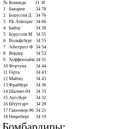
№
Команда
О
И
1
Бавария
34
78
2
Боруссия Д
34
76
3
РБ Лейпциг
34
66
4
Байер
34
58
5
Боруссия М
34
55
6
Вольфсбург
34
55
7
Айнтрахт Ф
34
54
8
Вердер
34
53
9
Хоффенхайм
34
51
10
Фортуна
34
44
11
Герта
34
43
12
Майнц
34
43
13
Фрайбург
34
36
14
Шальке-04
34
33
15
Аугсбург
34
32
16
Штутгарт
34
28
17
Ганновер-96
34
21
18
Нюрнберг
34
19
Бомбардиры: