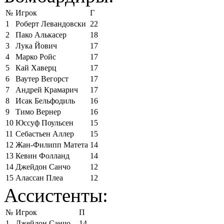
№
Игрок
Г
1
Роберт Левандовски
22
2
Пако Алькасер
18
3
Лука Йович
17
4
Марко Ройс
17
5
Кай Хаверц
17
6
Ваутер Вегорст
17
7
Андрей Крамарич
17
8
Исак Бельфодиль
16
9
Тимо Вернер
16
10
Юссуф Поульсен
15
11
Себастьен Аллер
15
12
Жан-Филипп Матета
14
13
Кевин Фолланд
14
14
Джейдон Санчо
12
15
Алассан Плеа
12
Ассистенты:
№
Игрок
П
1
Джейдон Санчо
14