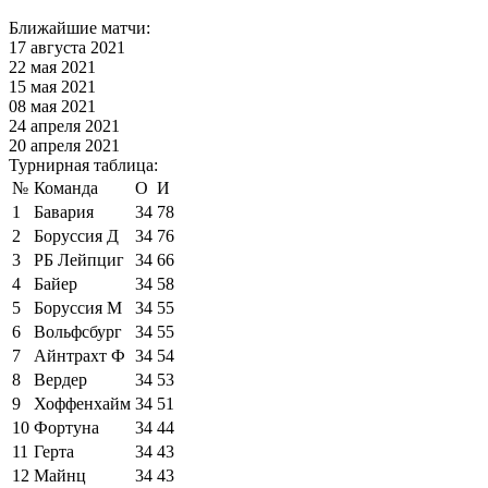
Ближайшие матчи:
17 августа 2021
22 мая 2021
15 мая 2021
08 мая 2021
24 апреля 2021
20 апреля 2021
Турнирная таблица:
№
Команда
О
И
1
Бавария
34
78
2
Боруссия Д
34
76
3
РБ Лейпциг
34
66
4
Байер
34
58
5
Боруссия М
34
55
6
Вольфсбург
34
55
7
Айнтрахт Ф
34
54
8
Вердер
34
53
9
Хоффенхайм
34
51
10
Фортуна
34
44
11
Герта
34
43
12
Майнц
34
43