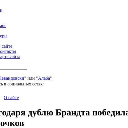
ти
арь
феры
 сайте
онтакты
арта сайта
Левандовски"
или
"Алаба"
ь в социальных сетях:
О сайте
агодаря дублю Брандта победил
 очков