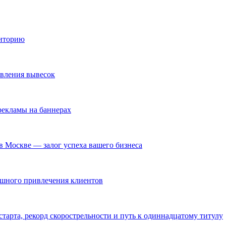
диторию
овления вывесок
екламы на баннерах
в Москве — залог успеха вашего бизнеса
ешного привлечения клиентов
тарта, рекорд скорострельности и путь к одиннадцатому титулу