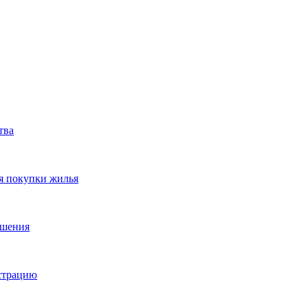
тва
я покупки жилья
ешения
истрацию