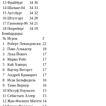
13
Фрайбург
34
36
14
Шальке-04
34
33
15
Аугсбург
34
32
16
Штутгарт
34
28
17
Ганновер-96
34
21
18
Нюрнберг
34
19
Бомбардиры:
№
Игрок
Г
1
Роберт Левандовски
22
2
Пако Алькасер
18
3
Лука Йович
17
4
Марко Ройс
17
5
Кай Хаверц
17
6
Ваутер Вегорст
17
7
Андрей Крамарич
17
8
Исак Бельфодиль
16
9
Тимо Вернер
16
10
Юссуф Поульсен
15
11
Себастьен Аллер
15
12
Жан-Филипп Матета
14