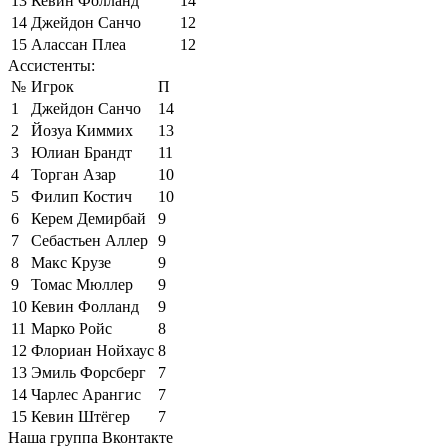
13
Кевин Фолланд
14
14
Джейдон Санчо
12
15
Алассан Плеа
12
Ассистенты:
№
Игрок
П
1
Джейдон Санчо
14
2
Йозуа Киммих
13
3
Юлиан Брандт
11
4
Торган Азар
10
5
Филип Костич
10
6
Керем Демирбай
9
7
Себастьен Аллер
9
8
Макс Крузе
9
9
Томас Мюллер
9
10
Кевин Фолланд
9
11
Марко Ройс
8
12
Флориан Нойхаус
8
13
Эмиль Форсберг
7
14
Чарлес Арангис
7
15
Кевин Штёгер
7
Наша группа Вконтакте