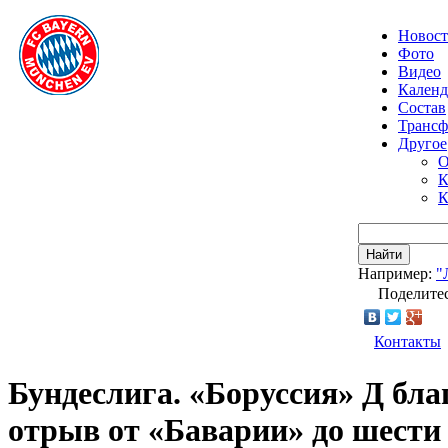
Новос
Фото
Видео
Календ
Состав
Транс
Другое
О
К
К
Найти
Например:
"
Поделитес
Контакты
Бундеслига. «Боруссия» Д бл
отрыв от «Баварии» до шести