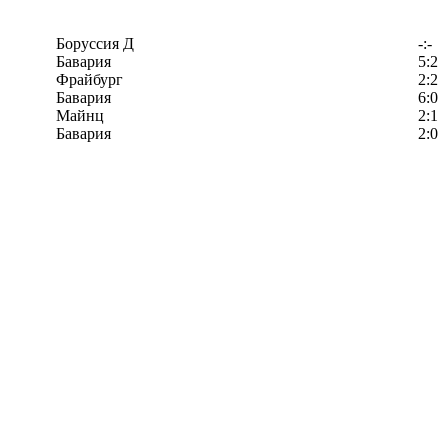
Боруссия Д
-:-
Бавария
5:2
Фрайбург
2:2
Бавария
6:0
Майнц
2:1
Бавария
2:0