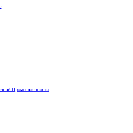
о
лочной Промышленности