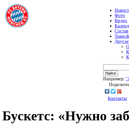
Новос
Фото
Видео
Календ
Состав
Транс
Другое
О
К
К
Найти
Например:
"
Поделитес
Контакты
Бускетс: «Нужно за