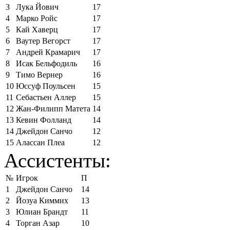
3
Лука Йович
17
4
Марко Ройс
17
5
Кай Хаверц
17
6
Ваутер Вегорст
17
7
Андрей Крамарич
17
8
Исак Бельфодиль
16
9
Тимо Вернер
16
10
Юссуф Поульсен
15
11
Себастьен Аллер
15
12
Жан-Филипп Матета
14
13
Кевин Фолланд
14
14
Джейдон Санчо
12
15
Алассан Плеа
12
Ассистенты:
№
Игрок
П
1
Джейдон Санчо
14
2
Йозуа Киммих
13
3
Юлиан Брандт
11
4
Торган Азар
10