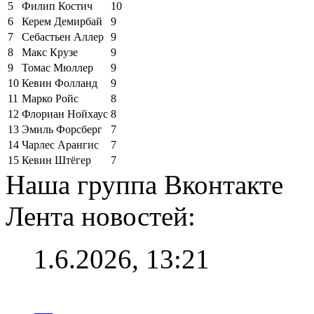
5
Филип Костич
10
6
Керем Демирбай
9
7
Себастьен Аллер
9
8
Макс Крузе
9
9
Томас Мюллер
9
10
Кевин Фолланд
9
11
Марко Ройс
8
12
Флориан Нойхаус
8
13
Эмиль Форсберг
7
14
Чарлес Арангис
7
15
Кевин Штёгер
7
Наша группа Вконтакте
Лента новостей:
1.6.2026, 13:21