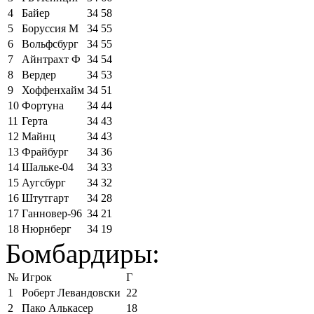
4
Байер
34
58
5
Боруссия М
34
55
6
Вольфсбург
34
55
7
Айнтрахт Ф
34
54
8
Вердер
34
53
9
Хоффенхайм
34
51
10
Фортуна
34
44
11
Герта
34
43
12
Майнц
34
43
13
Фрайбург
34
36
14
Шальке-04
34
33
15
Аугсбург
34
32
16
Штутгарт
34
28
17
Ганновер-96
34
21
18
Нюрнберг
34
19
Бомбардиры:
№
Игрок
Г
1
Роберт Левандовски
22
2
Пако Алькасер
18