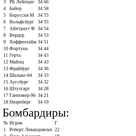
3
РБ Лейпциг
34
66
4
Байер
34
58
5
Боруссия М
34
55
6
Вольфсбург
34
55
7
Айнтрахт Ф
34
54
8
Вердер
34
53
9
Хоффенхайм
34
51
10
Фортуна
34
44
11
Герта
34
43
12
Майнц
34
43
13
Фрайбург
34
36
14
Шальке-04
34
33
15
Аугсбург
34
32
16
Штутгарт
34
28
17
Ганновер-96
34
21
18
Нюрнберг
34
19
Бомбардиры:
№
Игрок
Г
1
Роберт Левандовски
22