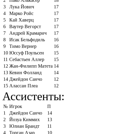
2
Пако Алькасер
18
3
Лука Йович
17
4
Марко Ройс
17
5
Кай Хаверц
17
6
Ваутер Вегорст
17
7
Андрей Крамарич
17
8
Исак Бельфодиль
16
9
Тимо Вернер
16
10
Юссуф Поульсен
15
11
Себастьен Аллер
15
12
Жан-Филипп Матета
14
13
Кевин Фолланд
14
14
Джейдон Санчо
12
15
Алассан Плеа
12
Ассистенты:
№
Игрок
П
1
Джейдон Санчо
14
2
Йозуа Киммих
13
3
Юлиан Брандт
11
4
Торган Азар
10