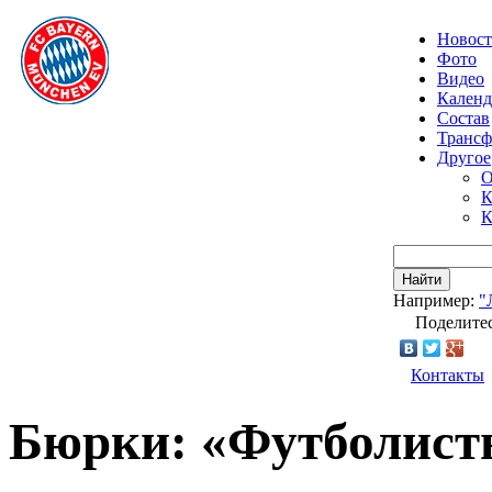
Новос
Фото
Видео
Календ
Состав
Транс
Другое
О
К
К
Найти
Например:
"
Поделитес
Контакты
Бюрки: «Футболист