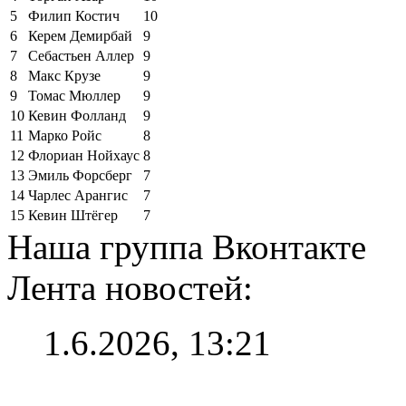
5
Филип Костич
10
6
Керем Демирбай
9
7
Себастьен Аллер
9
8
Макс Крузе
9
9
Томас Мюллер
9
10
Кевин Фолланд
9
11
Марко Ройс
8
12
Флориан Нойхаус
8
13
Эмиль Форсберг
7
14
Чарлес Арангис
7
15
Кевин Штёгер
7
Наша группа Вконтакте
Лента новостей:
1.6.2026, 13:21