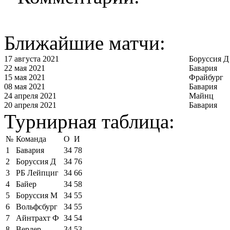
Ближайшие матчи:
17 августа 2021
Боруссия Д
22 мая 2021
Бавария
15 мая 2021
Фрайбург
08 мая 2021
Бавария
24 апреля 2021
Майнц
20 апреля 2021
Бавария
Турнирная таблица:
№
Команда
О
И
1
Бавария
34
78
2
Боруссия Д
34
76
3
РБ Лейпциг
34
66
4
Байер
34
58
5
Боруссия М
34
55
6
Вольфсбург
34
55
7
Айнтрахт Ф
34
54
8
Вердер
34
53