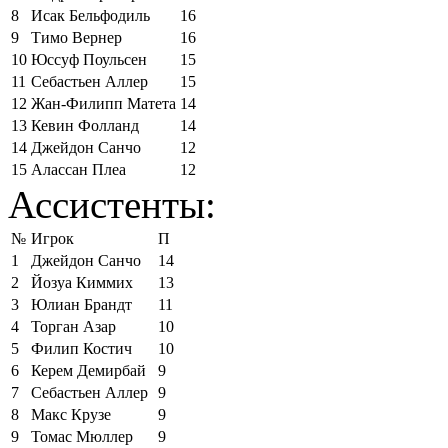
8
Исак Бельфодиль
16
9
Тимо Вернер
16
10
Юссуф Поульсен
15
11
Себастьен Аллер
15
12
Жан-Филипп Матета
14
13
Кевин Фолланд
14
14
Джейдон Санчо
12
15
Алассан Плеа
12
Ассистенты:
№
Игрок
П
1
Джейдон Санчо
14
2
Йозуа Киммих
13
3
Юлиан Брандт
11
4
Торган Азар
10
5
Филип Костич
10
6
Керем Демирбай
9
7
Себастьен Аллер
9
8
Макс Крузе
9
9
Томас Мюллер
9