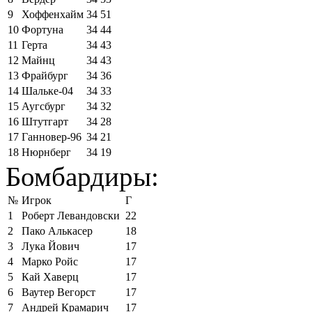
9
Хоффенхайм
34
51
10
Фортуна
34
44
11
Герта
34
43
12
Майнц
34
43
13
Фрайбург
34
36
14
Шальке-04
34
33
15
Аугсбург
34
32
16
Штутгарт
34
28
17
Ганновер-96
34
21
18
Нюрнберг
34
19
Бомбардиры:
№
Игрок
Г
1
Роберт Левандовски
22
2
Пако Алькасер
18
3
Лука Йович
17
4
Марко Ройс
17
5
Кай Хаверц
17
6
Ваутер Вегорст
17
7
Андрей Крамарич
17