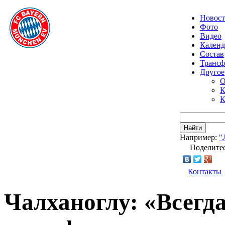
Новос
Фото
Видео
Календ
Состав
Транс
Другое
О
К
К
Найти
Например:
"
Поделитес
Контакты
Чалханоглу: «Всегда