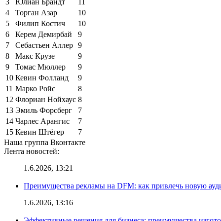
3
Юлиан Брандт
11
4
Торган Азар
10
5
Филип Костич
10
6
Керем Демирбай
9
7
Себастьен Аллер
9
8
Макс Крузе
9
9
Томас Мюллер
9
10
Кевин Фолланд
9
11
Марко Ройс
8
12
Флориан Нойхаус
8
13
Эмиль Форсберг
7
14
Чарлес Арангис
7
15
Кевин Штёгер
7
Наша группа Вконтакте
Лента новостей:
1.6.2026, 13:21
Преимущества рекламы на DFM: как привлечь новую ау
1.6.2026, 13:16
Эффективные решения для бизнеса: преимущества изгот