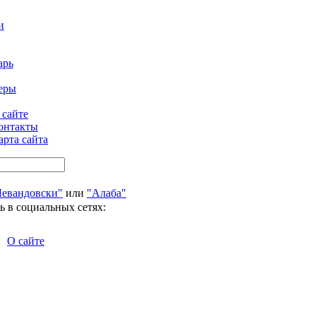
и
арь
еры
 сайте
онтакты
арта сайта
Левандовски"
или
"Алаба"
ь в социальных сетях:
О сайте