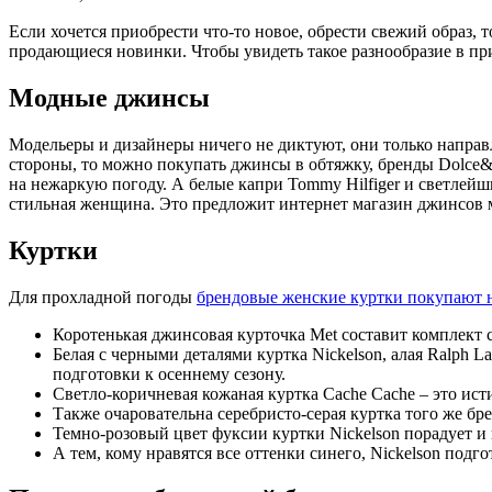
Если хочется приобрести что-то новое, обрести свежий образ, 
продающиеся новинки. Чтобы увидеть такое разнообразие в пр
Модные джинсы
Модельеры и дизайнеры ничего не диктуют, они только направл
стороны, то можно покупать джинсы в обтяжку, бренды Dolce&
на нежаркую погоду. А белые капри Tommy Hilfiger и светлей
стильная женщина. Это предложит интернет магазин джинсов м
Куртки
Для прохладной погоды
брендовые женские куртки покупают н
Коротенькая джинсовая курточка Met составит комплект
Белая с черными деталями куртка Nickelson, алая Ralph 
подготовки к осеннему сезону.
Светло-коричневая кожаная куртка Cache Cache – это ист
Также очаровательна серебристо-серая куртка того же бр
Темно-розовый цвет фуксии куртки Nickelson порадует и
А тем, кому нравятся все оттенки синего, Nickelson подг