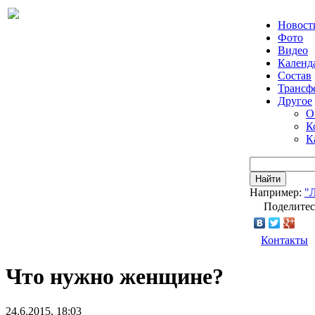
Новост
Фото
Видео
Календ
Состав
Трансф
Другое
О
К
К
Найти
Например:
"
Поделитес
Контакты
Что нужно женщине?
24.6.2015, 18:03