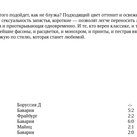
я этого подойдет, как не блузка? Подходящий цвет оттенит и ос
сексуальность запястья, короткие — позволят легче переносить
 и приоткрывающая одновременно. И те, кто верен классике, и т
нейшие фасоны, и расцветки, и монохром, и принты, и пестрая вя
изкую по стилю, которая станет любимой.
Боруссия Д
-:-
Бавария
5:2
Фрайбург
2:2
Бавария
6:0
Майнц
2:1
Бавария
2:0