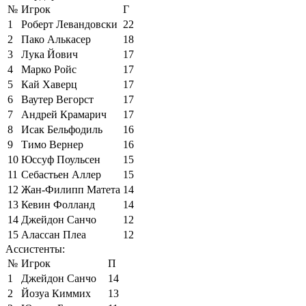
№
Игрок
Г
1
Роберт Левандовски
22
2
Пако Алькасер
18
3
Лука Йович
17
4
Марко Ройс
17
5
Кай Хаверц
17
6
Ваутер Вегорст
17
7
Андрей Крамарич
17
8
Исак Бельфодиль
16
9
Тимо Вернер
16
10
Юссуф Поульсен
15
11
Себастьен Аллер
15
12
Жан-Филипп Матета
14
13
Кевин Фолланд
14
14
Джейдон Санчо
12
15
Алассан Плеа
12
Ассистенты:
№
Игрок
П
1
Джейдон Санчо
14
2
Йозуа Киммих
13