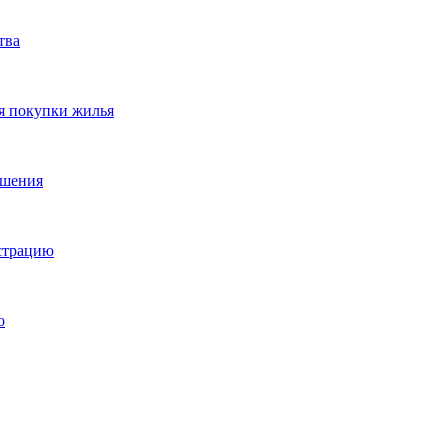
тва
я покупки жилья
ешения
истрацию
о