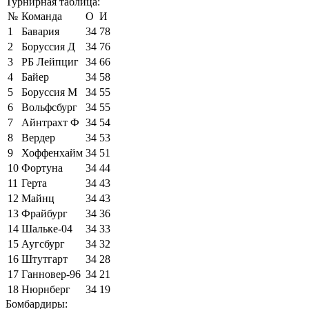
Турнирная таблица:
№
Команда
О
И
1
Бавария
34
78
2
Боруссия Д
34
76
3
РБ Лейпциг
34
66
4
Байер
34
58
5
Боруссия М
34
55
6
Вольфсбург
34
55
7
Айнтрахт Ф
34
54
8
Вердер
34
53
9
Хоффенхайм
34
51
10
Фортуна
34
44
11
Герта
34
43
12
Майнц
34
43
13
Фрайбург
34
36
14
Шальке-04
34
33
15
Аугсбург
34
32
16
Штутгарт
34
28
17
Ганновер-96
34
21
18
Нюрнберг
34
19
Бомбардиры: