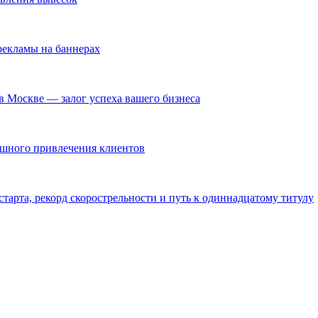
екламы на баннерах
в Москве — залог успеха вашего бизнеса
ешного привлечения клиентов
тарта, рекорд скорострельности и путь к одиннадцатому титулу