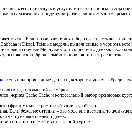
то лучше всего прибегнуть к услугам интернета: в нем всегда на
ивычных магазинах, придется затратить слишком много времени
яют мысль. Если позволяют талия и бедра, если есть желание по
Gabbana и Diesel. Темные модели, выполненные в черном цвете 
шие серые и голубые Met нужны для солнечного денька. Свободн
одных женских, брюк, комбинезонов, шорт всех расцветок.
а осень
и на прохладные денечки, которыми может «обрадовать»
 с новыми джинсами той же марки.
Lauren, черная Cache Cache и колоссальный выбор брендовых курт
инно французское скромное обаяние и удобство.
енда. Если бежевые оттенки – это мода вне времени, то жемчужн
 в самый унылый осенний денек.
отовил подарок, совместив их в одной куртке.