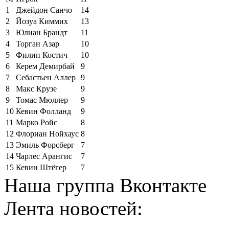
1
Джейдон Санчо
14
2
Йозуа Киммих
13
3
Юлиан Брандт
11
4
Торган Азар
10
5
Филип Костич
10
6
Керем Демирбай
9
7
Себастьен Аллер
9
8
Макс Крузе
9
9
Томас Мюллер
9
10
Кевин Фолланд
9
11
Марко Ройс
8
12
Флориан Нойхаус
8
13
Эмиль Форсберг
7
14
Чарлес Арангис
7
15
Кевин Штёгер
7
Наша группа Вконтакте
Лента новостей: