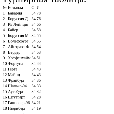
№
Команда
О
И
1
Бавария
34
78
2
Боруссия Д
34
76
3
РБ Лейпциг
34
66
4
Байер
34
58
5
Боруссия М
34
55
6
Вольфсбург
34
55
7
Айнтрахт Ф
34
54
8
Вердер
34
53
9
Хоффенхайм
34
51
10
Фортуна
34
44
11
Герта
34
43
12
Майнц
34
43
13
Фрайбург
34
36
14
Шальке-04
34
33
15
Аугсбург
34
32
16
Штутгарт
34
28
17
Ганновер-96
34
21
18
Нюрнберг
34
19