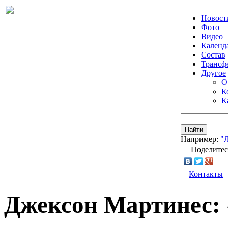
Новост
Фото
Видео
Календ
Состав
Трансф
Другое
О
К
К
Найти
Например:
"
Поделитес
Контакты
Джексон Мартинес: