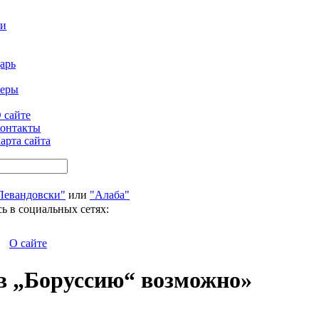
ти
арь
феры
 сайте
онтакты
арта сайта
Левандовски"
или
"Алаба"
ь в социальных сетях:
О сайте
в „Боруссию“ возможно»