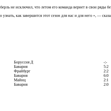
ль не исключил, что летом его команда вернет в свои ряды бек
узнать, как завершится этот сезон для нас и для него », — сказа
Боруссия Д
-:-
Бавария
5:2
Фрайбург
2:2
Бавария
6:0
Майнц
2:1
Бавария
2:0