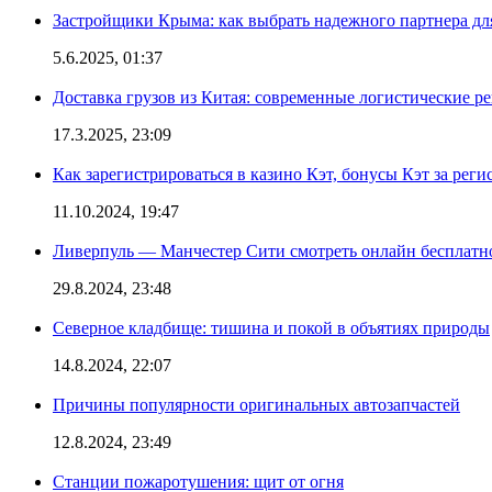
Застройщики Крыма: как выбрать надежного партнера дл
5.6.2025, 01:37
Доставка грузов из Китая: современные логистические р
17.3.2025, 23:09
Как зарегистрироваться в казино Кэт, бонусы Кэт за рег
11.10.2024, 19:47
Ливерпуль — Манчестер Сити смотреть онлайн бесплатн
29.8.2024, 23:48
Северное кладбище: тишина и покой в объятиях природы
14.8.2024, 22:07
Причины популярности оригинальных автозапчастей
12.8.2024, 23:49
Станции пожаротушения: щит от огня