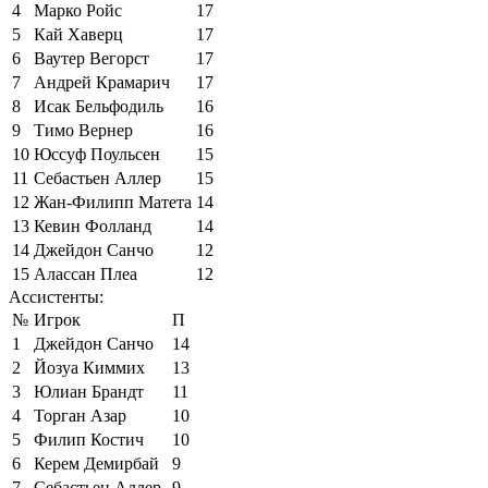
4
Марко Ройс
17
5
Кай Хаверц
17
6
Ваутер Вегорст
17
7
Андрей Крамарич
17
8
Исак Бельфодиль
16
9
Тимо Вернер
16
10
Юссуф Поульсен
15
11
Себастьен Аллер
15
12
Жан-Филипп Матета
14
13
Кевин Фолланд
14
14
Джейдон Санчо
12
15
Алассан Плеа
12
Ассистенты:
№
Игрок
П
1
Джейдон Санчо
14
2
Йозуа Киммих
13
3
Юлиан Брандт
11
4
Торган Азар
10
5
Филип Костич
10
6
Керем Демирбай
9
7
Себастьен Аллер
9