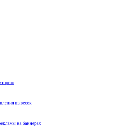
диторию
овления вывесок
екламы на баннерах