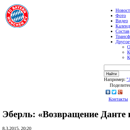
Новос
Фото
Видео
Календ
Состав
Транс
Другое
О
К
К
Найти
Например:
"
Поделитес
Контакты
Эберль: «Возвращение Данте 
8.3.2015, 20:20