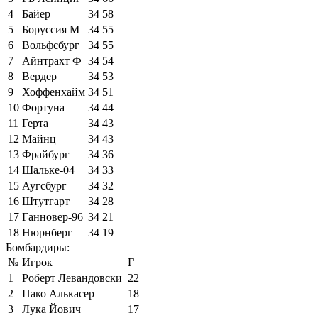
4
Байер
34
58
5
Боруссия М
34
55
6
Вольфсбург
34
55
7
Айнтрахт Ф
34
54
8
Вердер
34
53
9
Хоффенхайм
34
51
10
Фортуна
34
44
11
Герта
34
43
12
Майнц
34
43
13
Фрайбург
34
36
14
Шальке-04
34
33
15
Аугсбург
34
32
16
Штутгарт
34
28
17
Ганновер-96
34
21
18
Нюрнберг
34
19
Бомбардиры:
№
Игрок
Г
1
Роберт Левандовски
22
2
Пако Алькасер
18
3
Лука Йович
17