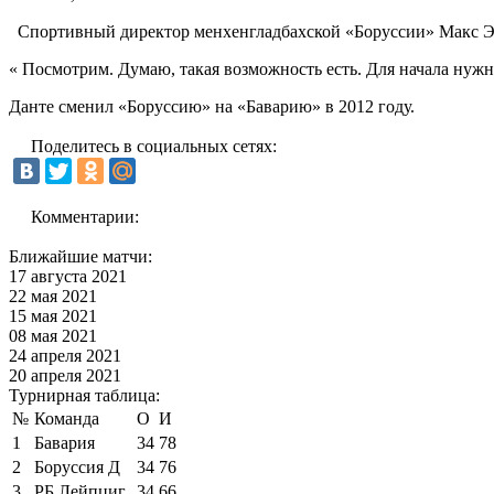
Спортивный директор менхенгладбахской «Боруссии» Макс Эбер
« Посмотрим. Думаю, такая возможность есть. Для начала нужно 
Данте сменил «Боруссию» на «Баварию» в 2012 году.
Поделитесь в социальных сетях:
Комментарии:
Ближайшие матчи:
17 августа 2021
22 мая 2021
15 мая 2021
08 мая 2021
24 апреля 2021
20 апреля 2021
Турнирная таблица:
№
Команда
О
И
1
Бавария
34
78
2
Боруссия Д
34
76
3
РБ Лейпциг
34
66