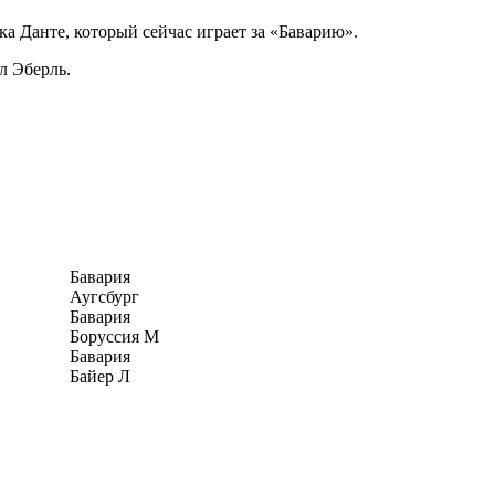
а Данте, который сейчас играет за «Баварию».
л Эберль.
Бавария
Аугсбург
Бавария
Боруссия М
Бавария
Байер Л