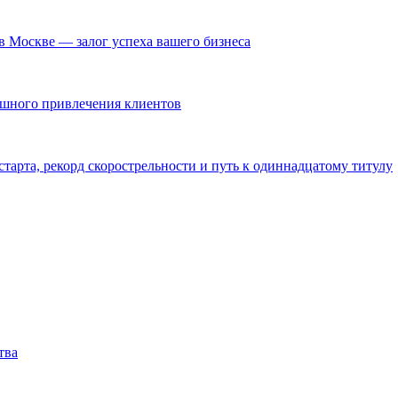
в Москве — залог успеха вашего бизнеса
ешного привлечения клиентов
тарта, рекорд скорострельности и путь к одиннадцатому титулу
тва