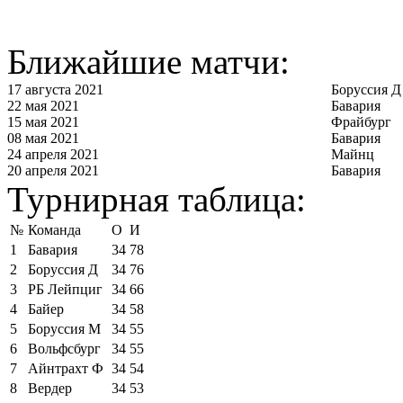
Ближайшие матчи:
17 августа 2021
Боруссия Д
22 мая 2021
Бавария
15 мая 2021
Фрайбург
08 мая 2021
Бавария
24 апреля 2021
Майнц
20 апреля 2021
Бавария
Турнирная таблица:
№
Команда
О
И
1
Бавария
34
78
2
Боруссия Д
34
76
3
РБ Лейпциг
34
66
4
Байер
34
58
5
Боруссия М
34
55
6
Вольфсбург
34
55
7
Айнтрахт Ф
34
54
8
Вердер
34
53