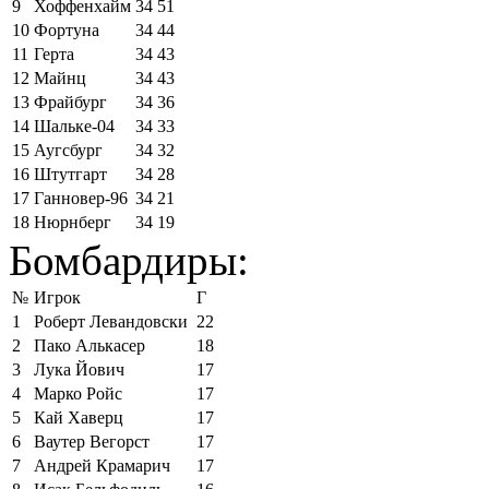
9
Хоффенхайм
34
51
10
Фортуна
34
44
11
Герта
34
43
12
Майнц
34
43
13
Фрайбург
34
36
14
Шальке-04
34
33
15
Аугсбург
34
32
16
Штутгарт
34
28
17
Ганновер-96
34
21
18
Нюрнберг
34
19
Бомбардиры:
№
Игрок
Г
1
Роберт Левандовски
22
2
Пако Алькасер
18
3
Лука Йович
17
4
Марко Ройс
17
5
Кай Хаверц
17
6
Ваутер Вегорст
17
7
Андрей Крамарич
17