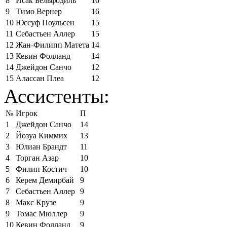
8
Исак Бельфодиль
16
9
Тимо Вернер
16
10
Юссуф Поульсен
15
11
Себастьен Аллер
15
12
Жан-Филипп Матета
14
13
Кевин Фолланд
14
14
Джейдон Санчо
12
15
Алассан Плеа
12
Ассистенты:
№
Игрок
П
1
Джейдон Санчо
14
2
Йозуа Киммих
13
3
Юлиан Брандт
11
4
Торган Азар
10
5
Филип Костич
10
6
Керем Демирбай
9
7
Себастьен Аллер
9
8
Макс Крузе
9
9
Томас Мюллер
9
10
Кевин Фолланд
9