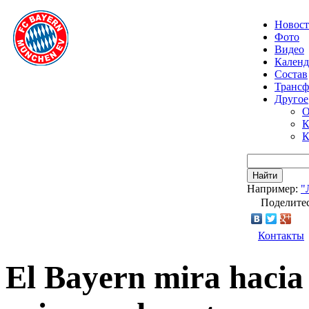
Новос
Фото
Видео
Календ
Состав
Транс
Другое
О
К
К
Найти
Например:
"
Поделитес
Контакты
El Bayern mira hacia 