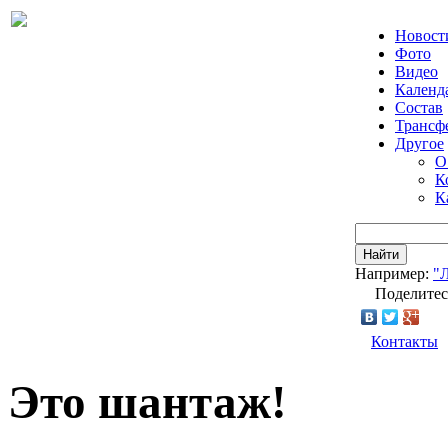
Новост
Фото
Видео
Календ
Состав
Трансф
Другое
О
К
К
Найти
Например:
"
Поделитес
Контакты
Это шантаж!