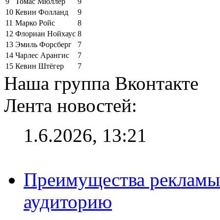
9
Томас Мюллер
9
10
Кевин Фолланд
9
11
Марко Ройс
8
12
Флориан Нойхаус
8
13
Эмиль Форсберг
7
14
Чарлес Арангис
7
15
Кевин Штёгер
7
Наша группа Вконтакте
Лента новостей:
1.6.2026, 13:21
Преимущества рекламы
аудиторию