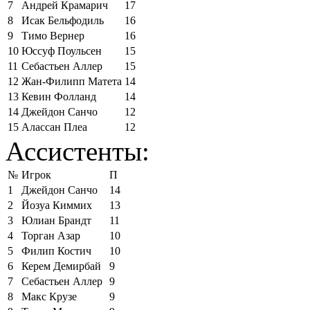
7
Андрей Крамарич
17
8
Исак Бельфодиль
16
9
Тимо Вернер
16
10
Юссуф Поульсен
15
11
Себастьен Аллер
15
12
Жан-Филипп Матета
14
13
Кевин Фолланд
14
14
Джейдон Санчо
12
15
Алассан Плеа
12
Ассистенты:
№
Игрок
П
1
Джейдон Санчо
14
2
Йозуа Киммих
13
3
Юлиан Брандт
11
4
Торган Азар
10
5
Филип Костич
10
6
Керем Демирбай
9
7
Себастьен Аллер
9
8
Макс Крузе
9