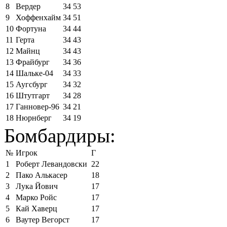
8
Вердер
34
53
9
Хоффенхайм
34
51
10
Фортуна
34
44
11
Герта
34
43
12
Майнц
34
43
13
Фрайбург
34
36
14
Шальке-04
34
33
15
Аугсбург
34
32
16
Штутгарт
34
28
17
Ганновер-96
34
21
18
Нюрнберг
34
19
Бомбардиры:
№
Игрок
Г
1
Роберт Левандовски
22
2
Пако Алькасер
18
3
Лука Йович
17
4
Марко Ройс
17
5
Кай Хаверц
17
6
Ваутер Вегорст
17