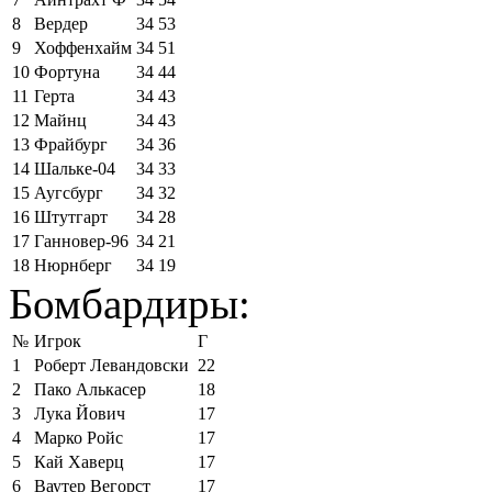
8
Вердер
34
53
9
Хоффенхайм
34
51
10
Фортуна
34
44
11
Герта
34
43
12
Майнц
34
43
13
Фрайбург
34
36
14
Шальке-04
34
33
15
Аугсбург
34
32
16
Штутгарт
34
28
17
Ганновер-96
34
21
18
Нюрнберг
34
19
Бомбардиры:
№
Игрок
Г
1
Роберт Левандовски
22
2
Пако Алькасер
18
3
Лука Йович
17
4
Марко Ройс
17
5
Кай Хаверц
17
6
Ваутер Вегорст
17