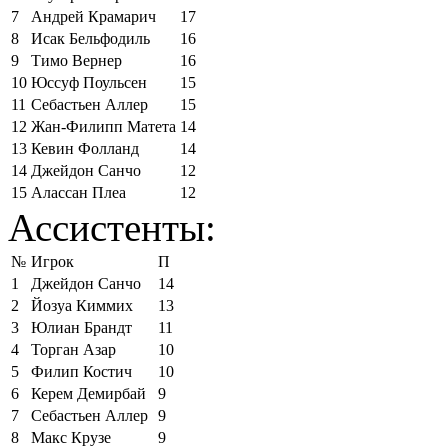
7
Андрей Крамарич
17
8
Исак Бельфодиль
16
9
Тимо Вернер
16
10
Юссуф Поульсен
15
11
Себастьен Аллер
15
12
Жан-Филипп Матета
14
13
Кевин Фолланд
14
14
Джейдон Санчо
12
15
Алассан Плеа
12
Ассистенты:
№
Игрок
П
1
Джейдон Санчо
14
2
Йозуа Киммих
13
3
Юлиан Брандт
11
4
Торган Азар
10
5
Филип Костич
10
6
Керем Демирбай
9
7
Себастьен Аллер
9
8
Макс Крузе
9