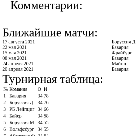
Комментарии:
Ближайшие матчи:
17 августа 2021
Боруссия Д
22 мая 2021
Бавария
15 мая 2021
Фрайбург
08 мая 2021
Бавария
24 апреля 2021
Майнц
20 апреля 2021
Бавария
Турнирная таблица:
№
Команда
О
И
1
Бавария
34
78
2
Боруссия Д
34
76
3
РБ Лейпциг
34
66
4
Байер
34
58
5
Боруссия М
34
55
6
Вольфсбург
34
55
7
Айнтрахт Ф
34
54