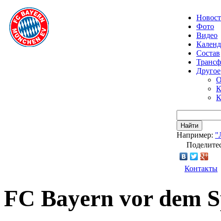
Новос
Фото
Видео
Календ
Состав
Транс
Другое
О
К
К
Найти
Например:
"
Поделитес
Контакты
FC Bayern vor dem S