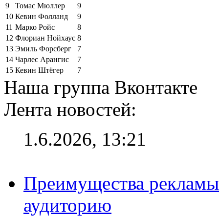
9
Томас Мюллер
9
10
Кевин Фолланд
9
11
Марко Ройс
8
12
Флориан Нойхаус
8
13
Эмиль Форсберг
7
14
Чарлес Арангис
7
15
Кевин Штёгер
7
Наша группа Вконтакте
Лента новостей:
1.6.2026, 13:21
Преимущества рекламы
аудиторию