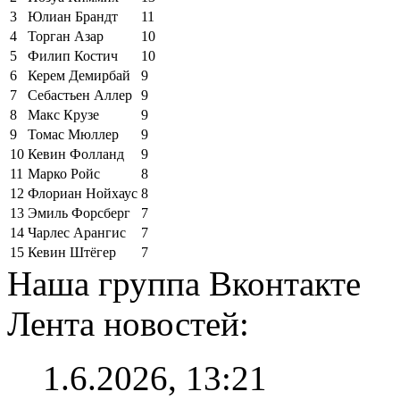
3
Юлиан Брандт
11
4
Торган Азар
10
5
Филип Костич
10
6
Керем Демирбай
9
7
Себастьен Аллер
9
8
Макс Крузе
9
9
Томас Мюллер
9
10
Кевин Фолланд
9
11
Марко Ройс
8
12
Флориан Нойхаус
8
13
Эмиль Форсберг
7
14
Чарлес Арангис
7
15
Кевин Штёгер
7
Наша группа Вконтакте
Лента новостей:
1.6.2026, 13:21