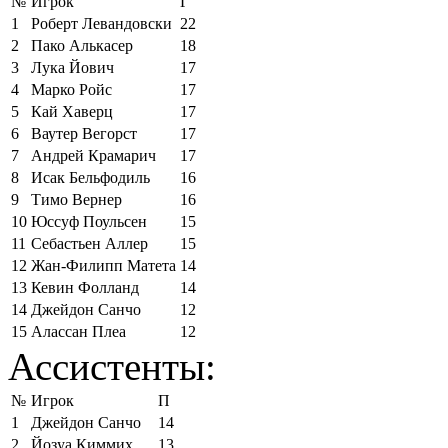
№
Игрок
Г
1
Роберт Левандовски
22
2
Пако Алькасер
18
3
Лука Йович
17
4
Марко Ройс
17
5
Кай Хаверц
17
6
Ваутер Вегорст
17
7
Андрей Крамарич
17
8
Исак Бельфодиль
16
9
Тимо Вернер
16
10
Юссуф Поульсен
15
11
Себастьен Аллер
15
12
Жан-Филипп Матета
14
13
Кевин Фолланд
14
14
Джейдон Санчо
12
15
Алассан Плеа
12
Ассистенты:
№
Игрок
П
1
Джейдон Санчо
14
2
Йозуа Киммих
13