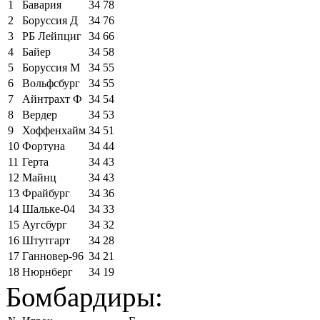
1
Бавария
34
78
2
Боруссия Д
34
76
3
РБ Лейпциг
34
66
4
Байер
34
58
5
Боруссия М
34
55
6
Вольфсбург
34
55
7
Айнтрахт Ф
34
54
8
Вердер
34
53
9
Хоффенхайм
34
51
10
Фортуна
34
44
11
Герта
34
43
12
Майнц
34
43
13
Фрайбург
34
36
14
Шальке-04
34
33
15
Аугсбург
34
32
16
Штутгарт
34
28
17
Ганновер-96
34
21
18
Нюрнберг
34
19
Бомбардиры: