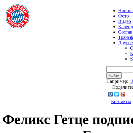
Новос
Фото
Видео
Календ
Состав
Транс
Другое
О
К
К
Найти
Например:
"
Поделитес
Контакты
Феликс Гетце подп