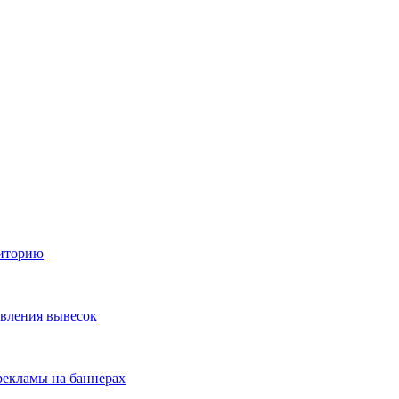
диторию
овления вывесок
екламы на баннерах