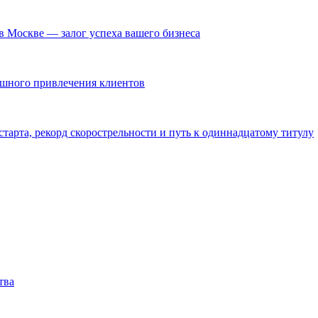
в Москве — залог успеха вашего бизнеса
ешного привлечения клиентов
тарта, рекорд скорострельности и путь к одиннадцатому титулу
тва