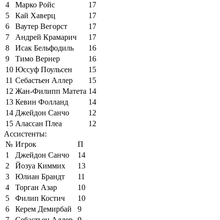
4
Марко Ройс
17
5
Кай Хаверц
17
6
Ваутер Вегорст
17
7
Андрей Крамарич
17
8
Исак Бельфодиль
16
9
Тимо Вернер
16
10
Юссуф Поульсен
15
11
Себастьен Аллер
15
12
Жан-Филипп Матета
14
13
Кевин Фолланд
14
14
Джейдон Санчо
12
15
Алассан Плеа
12
Ассистенты:
№
Игрок
П
1
Джейдон Санчо
14
2
Йозуа Киммих
13
3
Юлиан Брандт
11
4
Торган Азар
10
5
Филип Костич
10
6
Керем Демирбай
9
7
Себастьен Аллер
9