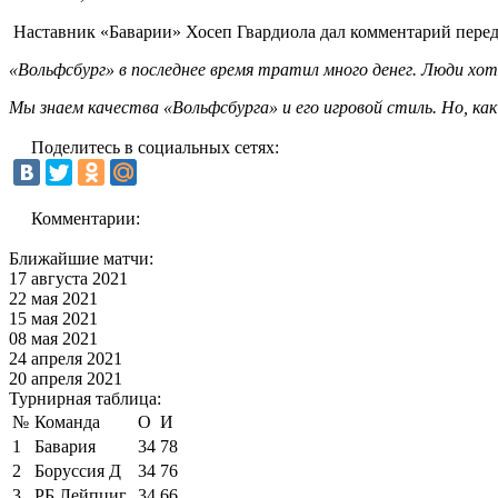
Наставник «Баварии» Хосеп Гвардиола дал комментарий перед
«Вольфсбург» в последнее время тратил много денег. Люди хоте
Мы знаем качества «Вольфсбурга» и его игровой стиль. Но, ка
Поделитесь в социальных сетях:
Комментарии:
Ближайшие матчи:
17 августа 2021
22 мая 2021
15 мая 2021
08 мая 2021
24 апреля 2021
20 апреля 2021
Турнирная таблица:
№
Команда
О
И
1
Бавария
34
78
2
Боруссия Д
34
76
3
РБ Лейпциг
34
66