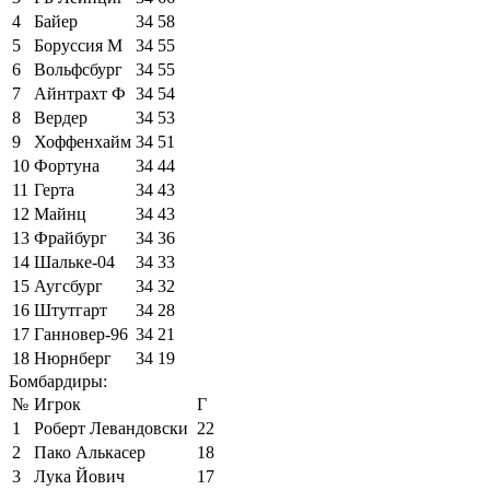
4
Байер
34
58
5
Боруссия М
34
55
6
Вольфсбург
34
55
7
Айнтрахт Ф
34
54
8
Вердер
34
53
9
Хоффенхайм
34
51
10
Фортуна
34
44
11
Герта
34
43
12
Майнц
34
43
13
Фрайбург
34
36
14
Шальке-04
34
33
15
Аугсбург
34
32
16
Штутгарт
34
28
17
Ганновер-96
34
21
18
Нюрнберг
34
19
Бомбардиры:
№
Игрок
Г
1
Роберт Левандовски
22
2
Пако Алькасер
18
3
Лука Йович
17