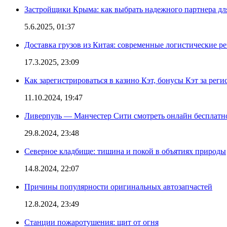
Застройщики Крыма: как выбрать надежного партнера дл
5.6.2025, 01:37
Доставка грузов из Китая: современные логистические р
17.3.2025, 23:09
Как зарегистрироваться в казино Кэт, бонусы Кэт за рег
11.10.2024, 19:47
Ливерпуль — Манчестер Сити смотреть онлайн бесплатн
29.8.2024, 23:48
Северное кладбище: тишина и покой в объятиях природы
14.8.2024, 22:07
Причины популярности оригинальных автозапчастей
12.8.2024, 23:49
Станции пожаротушения: щит от огня