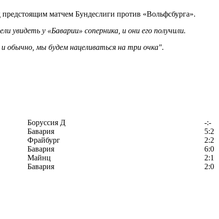
 предстоящим матчем Бундеслиги против «Вольфсбурга».
ли увидеть у «Баварии» соперника, и они его получили.
к и обычно, мы будем нацеливаться на три очка"
.
Боруссия Д
-:-
Бавария
5:2
Фрайбург
2:2
Бавария
6:0
Майнц
2:1
Бавария
2:0