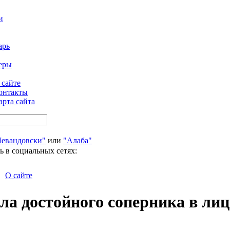
и
арь
еры
 сайте
онтакты
арта сайта
Левандовски"
или
"Алаба"
ь в социальных сетях:
О сайте
ла достойного соперника в ли