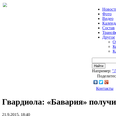
Новост
Фото
Видео
Календ
Состав
Трансф
Другое
О
К
К
Найти
Например:
"
Поделитес
Контакты
Гвардиола: «Бавария» получи
21.9.2015, 18:40