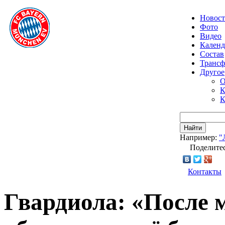
Новос
Фото
Видео
Календ
Состав
Транс
Другое
О
К
К
Найти
Например:
"
Поделитес
Контакты
Гвардиола: «После 