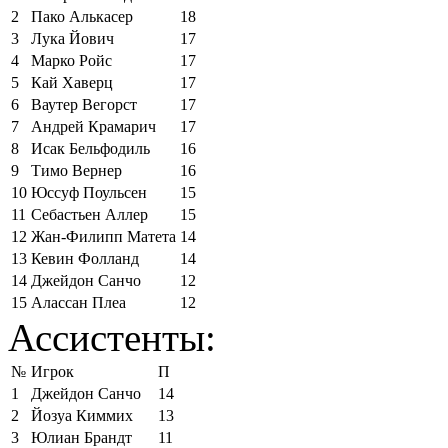
2
Пако Алькасер
18
3
Лука Йович
17
4
Марко Ройс
17
5
Кай Хаверц
17
6
Ваутер Вегорст
17
7
Андрей Крамарич
17
8
Исак Бельфодиль
16
9
Тимо Вернер
16
10
Юссуф Поульсен
15
11
Себастьен Аллер
15
12
Жан-Филипп Матета
14
13
Кевин Фолланд
14
14
Джейдон Санчо
12
15
Алассан Плеа
12
Ассистенты:
№
Игрок
П
1
Джейдон Санчо
14
2
Йозуа Киммих
13
3
Юлиан Брандт
11