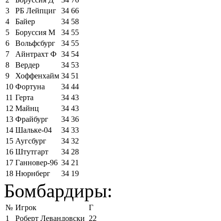
3
РБ Лейпциг
34
66
4
Байер
34
58
5
Боруссия М
34
55
6
Вольфсбург
34
55
7
Айнтрахт Ф
34
54
8
Вердер
34
53
9
Хоффенхайм
34
51
10
Фортуна
34
44
11
Герта
34
43
12
Майнц
34
43
13
Фрайбург
34
36
14
Шальке-04
34
33
15
Аугсбург
34
32
16
Штутгарт
34
28
17
Ганновер-96
34
21
18
Нюрнберг
34
19
Бомбардиры:
№
Игрок
Г
1
Роберт Левандовски
22