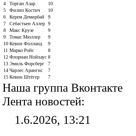
4
Торган Азар
10
5
Филип Костич
10
6
Керем Демирбай
9
7
Себастьен Аллер
9
8
Макс Крузе
9
9
Томас Мюллер
9
10
Кевин Фолланд
9
11
Марко Ройс
8
12
Флориан Нойхаус
8
13
Эмиль Форсберг
7
14
Чарлес Арангис
7
15
Кевин Штёгер
7
Наша группа Вконтакте
Лента новостей:
1.6.2026, 13:21