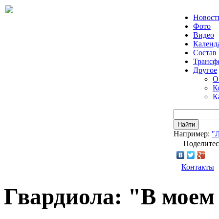
Новост
Фото
Видео
Календ
Состав
Трансф
Другое
О
К
К
Найти
Например:
"
Поделитес
Контакты
Гвардиола: "В моем