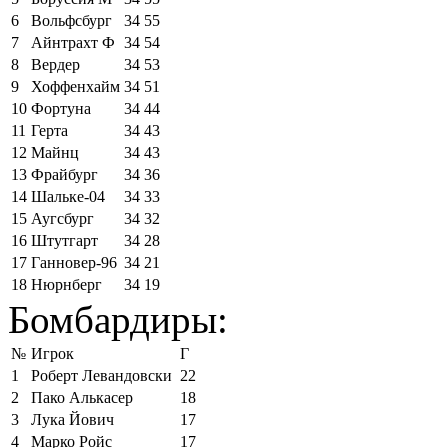
6
Вольфсбург
34
55
7
Айнтрахт Ф
34
54
8
Вердер
34
53
9
Хоффенхайм
34
51
10
Фортуна
34
44
11
Герта
34
43
12
Майнц
34
43
13
Фрайбург
34
36
14
Шальке-04
34
33
15
Аугсбург
34
32
16
Штутгарт
34
28
17
Ганновер-96
34
21
18
Нюрнберг
34
19
Бомбардиры:
№
Игрок
Г
1
Роберт Левандовски
22
2
Пако Алькасер
18
3
Лука Йович
17
4
Марко Ройс
17