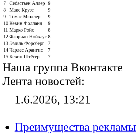
7
Себастьен Аллер
9
8
Макс Крузе
9
9
Томас Мюллер
9
10
Кевин Фолланд
9
11
Марко Ройс
8
12
Флориан Нойхаус
8
13
Эмиль Форсберг
7
14
Чарлес Арангис
7
15
Кевин Штёгер
7
Наша группа Вконтакте
Лента новостей:
1.6.2026, 13:21
Преимущества рекламы