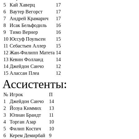
5
Кай Хаверц
17
6
Ваутер Вегорст
17
7
Андрей Крамарич
17
8
Исак Бельфодиль
16
9
Тимо Вернер
16
10
Юссуф Поульсен
15
11
Себастьен Аллер
15
12
Жан-Филипп Матета
14
13
Кевин Фолланд
14
14
Джейдон Санчо
12
15
Алассан Плеа
12
Ассистенты:
№
Игрок
П
1
Джейдон Санчо
14
2
Йозуа Киммих
13
3
Юлиан Брандт
11
4
Торган Азар
10
5
Филип Костич
10
6
Керем Демирбай
9