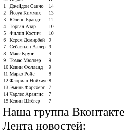
1
Джейдон Санчо
14
2
Йозуа Киммих
13
3
Юлиан Брандт
11
4
Торган Азар
10
5
Филип Костич
10
6
Керем Демирбай
9
7
Себастьен Аллер
9
8
Макс Крузе
9
9
Томас Мюллер
9
10
Кевин Фолланд
9
11
Марко Ройс
8
12
Флориан Нойхаус
8
13
Эмиль Форсберг
7
14
Чарлес Арангис
7
15
Кевин Штёгер
7
Наша группа Вконтакте
Лента новостей: