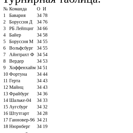
№
Команда
О
И
1
Бавария
34
78
2
Боруссия Д
34
76
3
РБ Лейпциг
34
66
4
Байер
34
58
5
Боруссия М
34
55
6
Вольфсбург
34
55
7
Айнтрахт Ф
34
54
8
Вердер
34
53
9
Хоффенхайм
34
51
10
Фортуна
34
44
11
Герта
34
43
12
Майнц
34
43
13
Фрайбург
34
36
14
Шальке-04
34
33
15
Аугсбург
34
32
16
Штутгарт
34
28
17
Ганновер-96
34
21
18
Нюрнберг
34
19