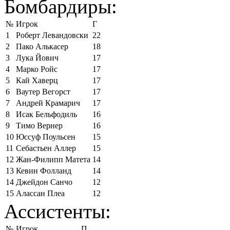
Бомбардиры:
№
Игрок
Г
1
Роберт Левандовски
22
2
Пако Алькасер
18
3
Лука Йович
17
4
Марко Ройс
17
5
Кай Хаверц
17
6
Ваутер Вегорст
17
7
Андрей Крамарич
17
8
Исак Бельфодиль
16
9
Тимо Вернер
16
10
Юссуф Поульсен
15
11
Себастьен Аллер
15
12
Жан-Филипп Матета
14
13
Кевин Фолланд
14
14
Джейдон Санчо
12
15
Алассан Плеа
12
Ассистенты:
№
Игрок
П