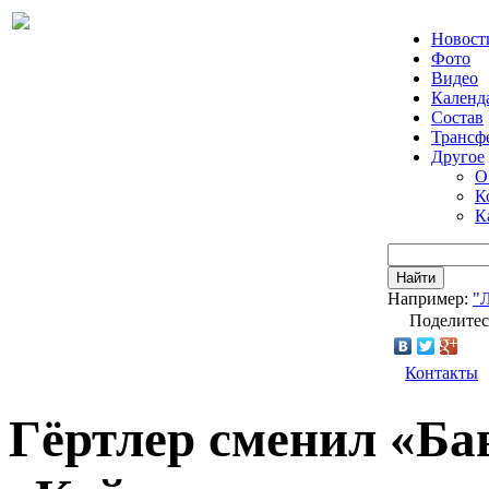
Новост
Фото
Видео
Календ
Состав
Трансф
Другое
О
К
К
Найти
Например:
"
Поделитес
Контакты
Гёртлер сменил «Ба