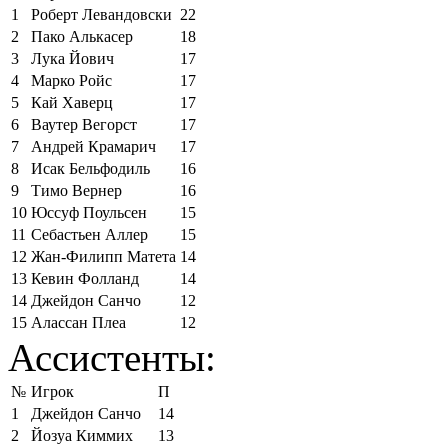
1
Роберт Левандовски
22
2
Пако Алькасер
18
3
Лука Йович
17
4
Марко Ройс
17
5
Кай Хаверц
17
6
Ваутер Вегорст
17
7
Андрей Крамарич
17
8
Исак Бельфодиль
16
9
Тимо Вернер
16
10
Юссуф Поульсен
15
11
Себастьен Аллер
15
12
Жан-Филипп Матета
14
13
Кевин Фолланд
14
14
Джейдон Санчо
12
15
Алассан Плеа
12
Ассистенты:
№
Игрок
П
1
Джейдон Санчо
14
2
Йозуа Киммих
13