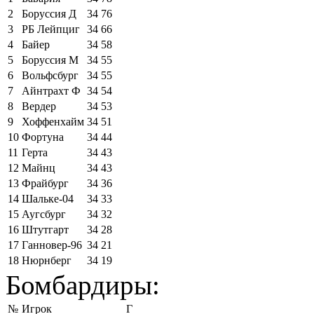
2
Боруссия Д
34
76
3
РБ Лейпциг
34
66
4
Байер
34
58
5
Боруссия М
34
55
6
Вольфсбург
34
55
7
Айнтрахт Ф
34
54
8
Вердер
34
53
9
Хоффенхайм
34
51
10
Фортуна
34
44
11
Герта
34
43
12
Майнц
34
43
13
Фрайбург
34
36
14
Шальке-04
34
33
15
Аугсбург
34
32
16
Штутгарт
34
28
17
Ганновер-96
34
21
18
Нюрнберг
34
19
Бомбардиры:
№
Игрок
Г