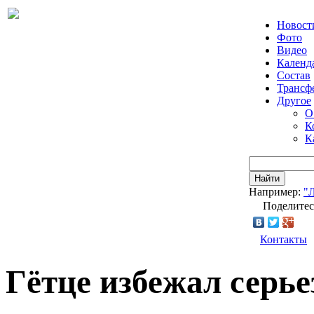
Новост
Фото
Видео
Календ
Состав
Трансф
Другое
О
К
К
Найти
Например:
"
Поделитес
Контакты
Гётце избежал серь