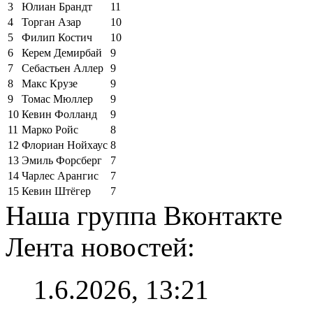
3
Юлиан Брандт
11
4
Торган Азар
10
5
Филип Костич
10
6
Керем Демирбай
9
7
Себастьен Аллер
9
8
Макс Крузе
9
9
Томас Мюллер
9
10
Кевин Фолланд
9
11
Марко Ройс
8
12
Флориан Нойхаус
8
13
Эмиль Форсберг
7
14
Чарлес Арангис
7
15
Кевин Штёгер
7
Наша группа Вконтакте
Лента новостей:
1.6.2026, 13:21