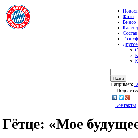
Новос
Фото
Видео
Календ
Состав
Транс
Другое
О
К
К
Найти
Например:
"
Поделитес
Контакты
Гётце: «Мое будуще