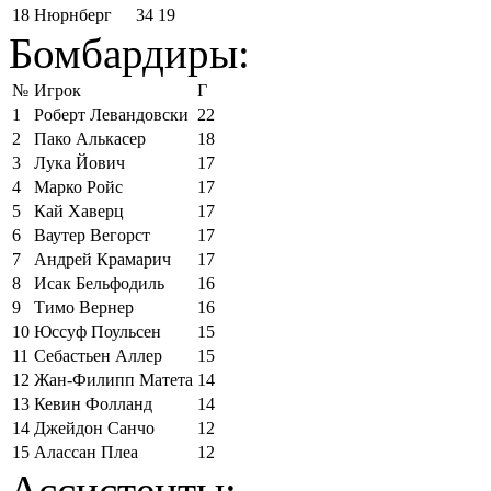
18
Нюрнберг
34
19
Бомбардиры:
№
Игрок
Г
1
Роберт Левандовски
22
2
Пако Алькасер
18
3
Лука Йович
17
4
Марко Ройс
17
5
Кай Хаверц
17
6
Ваутер Вегорст
17
7
Андрей Крамарич
17
8
Исак Бельфодиль
16
9
Тимо Вернер
16
10
Юссуф Поульсен
15
11
Себастьен Аллер
15
12
Жан-Филипп Матета
14
13
Кевин Фолланд
14
14
Джейдон Санчо
12
15
Алассан Плеа
12
Ассистенты: