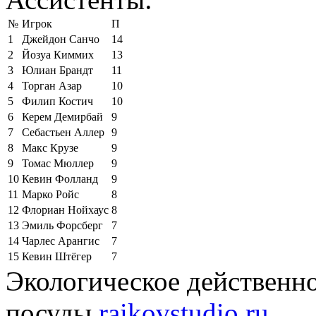
№
Игрок
П
1
Джейдон Санчо
14
2
Йозуа Киммих
13
3
Юлиан Брандт
11
4
Торган Азар
10
5
Филип Костич
10
6
Керем Демирбай
9
7
Себастьен Аллер
9
8
Макс Крузе
9
9
Томас Мюллер
9
10
Кевин Фолланд
9
11
Марко Ройс
8
12
Флориан Нойхаус
8
13
Эмиль Форсберг
7
14
Чарлес Арангис
7
15
Кевин Штёгер
7
Экологическое действенно
посуды
raikovstudio.ru
.