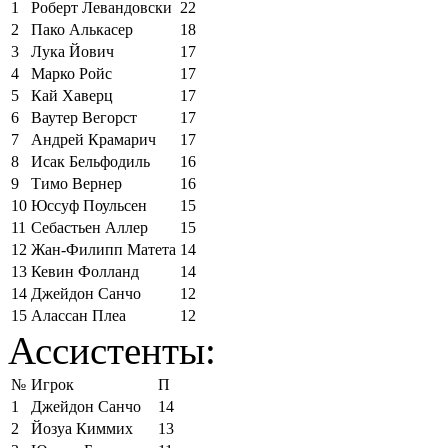
1
Роберт Левандовски
22
2
Пако Алькасер
18
3
Лука Йович
17
4
Марко Ройс
17
5
Кай Хаверц
17
6
Ваутер Вегорст
17
7
Андрей Крамарич
17
8
Исак Бельфодиль
16
9
Тимо Вернер
16
10
Юссуф Поульсен
15
11
Себастьен Аллер
15
12
Жан-Филипп Матета
14
13
Кевин Фолланд
14
14
Джейдон Санчо
12
15
Алассан Плеа
12
Ассистенты:
№
Игрок
П
1
Джейдон Санчо
14
2
Йозуа Киммих
13