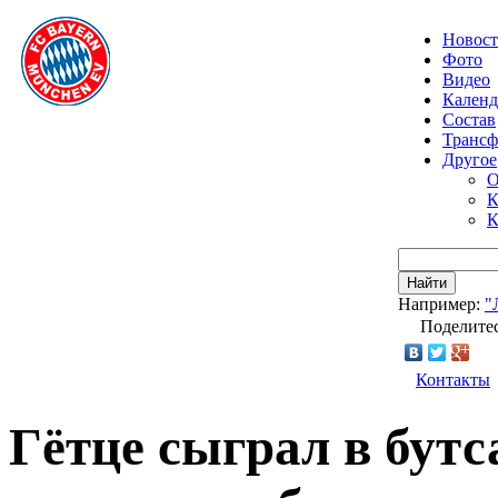
Новос
Фото
Видео
Календ
Состав
Транс
Другое
О
К
К
Найти
Например:
"
Поделитес
Контакты
Гётце сыграл в бутс