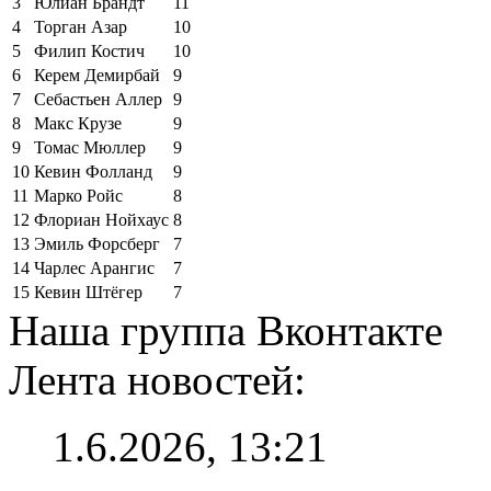
3
Юлиан Брандт
11
4
Торган Азар
10
5
Филип Костич
10
6
Керем Демирбай
9
7
Себастьен Аллер
9
8
Макс Крузе
9
9
Томас Мюллер
9
10
Кевин Фолланд
9
11
Марко Ройс
8
12
Флориан Нойхаус
8
13
Эмиль Форсберг
7
14
Чарлес Арангис
7
15
Кевин Штёгер
7
Наша группа Вконтакте
Лента новостей:
1.6.2026, 13:21