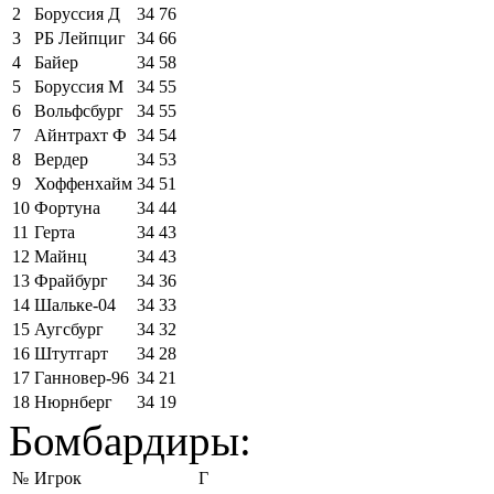
2
Боруссия Д
34
76
3
РБ Лейпциг
34
66
4
Байер
34
58
5
Боруссия М
34
55
6
Вольфсбург
34
55
7
Айнтрахт Ф
34
54
8
Вердер
34
53
9
Хоффенхайм
34
51
10
Фортуна
34
44
11
Герта
34
43
12
Майнц
34
43
13
Фрайбург
34
36
14
Шальке-04
34
33
15
Аугсбург
34
32
16
Штутгарт
34
28
17
Ганновер-96
34
21
18
Нюрнберг
34
19
Бомбардиры:
№
Игрок
Г