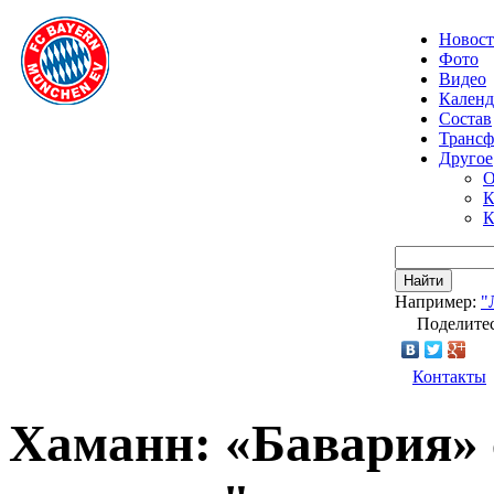
Новос
Фото
Видео
Календ
Состав
Транс
Другое
О
К
К
Найти
Например:
"
Поделитес
Контакты
Хаманн: «Бавария» 