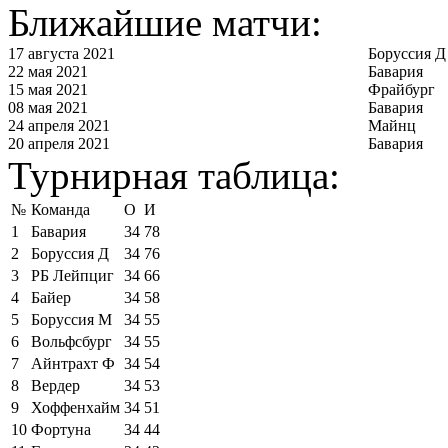
Ближайшие матчи:
17 августа 2021
Боруссия Д
22 мая 2021
Бавария
15 мая 2021
Фрайбург
08 мая 2021
Бавария
24 апреля 2021
Майнц
20 апреля 2021
Бавария
Турнирная таблица:
№
Команда
О
И
1
Бавария
34
78
2
Боруссия Д
34
76
3
РБ Лейпциг
34
66
4
Байер
34
58
5
Боруссия М
34
55
6
Вольфсбург
34
55
7
Айнтрахт Ф
34
54
8
Вердер
34
53
9
Хоффенхайм
34
51
10
Фортуна
34
44