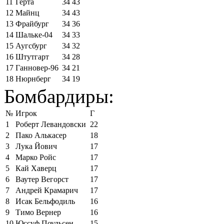
11
Герта
34
43
12
Майнц
34
43
13
Фрайбург
34
36
14
Шальке-04
34
33
15
Аугсбург
34
32
16
Штутгарт
34
28
17
Ганновер-96
34
21
18
Нюрнберг
34
19
Бомбардиры:
№
Игрок
Г
1
Роберт Левандовски
22
2
Пако Алькасер
18
3
Лука Йович
17
4
Марко Ройс
17
5
Кай Хаверц
17
6
Ваутер Вегорст
17
7
Андрей Крамарич
17
8
Исак Бельфодиль
16
9
Тимо Вернер
16
10
Юссуф Поульсен
15