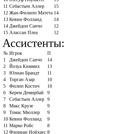
11
Себастьен Аллер
15
12
Жан-Филипп Матета
14
13
Кевин Фолланд
14
14
Джейдон Санчо
12
15
Алассан Плеа
12
Ассистенты:
№
Игрок
П
1
Джейдон Санчо
14
2
Йозуа Киммих
13
3
Юлиан Брандт
11
4
Торган Азар
10
5
Филип Костич
10
6
Керем Демирбай
9
7
Себастьен Аллер
9
8
Макс Крузе
9
9
Томас Мюллер
9
10
Кевин Фолланд
9
11
Марко Ройс
8
12
Флориан Нойхаус
8