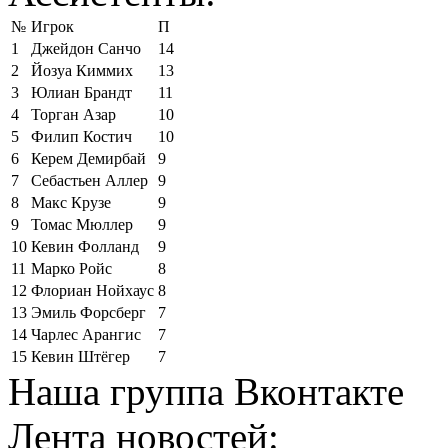
№
Игрок
П
1
Джейдон Санчо
14
2
Йозуа Киммих
13
3
Юлиан Брандт
11
4
Торган Азар
10
5
Филип Костич
10
6
Керем Демирбай
9
7
Себастьен Аллер
9
8
Макс Крузе
9
9
Томас Мюллер
9
10
Кевин Фолланд
9
11
Марко Ройс
8
12
Флориан Нойхаус
8
13
Эмиль Форсберг
7
14
Чарлес Арангис
7
15
Кевин Штёгер
7
Наша группа Вконтакте
Лента новостей: