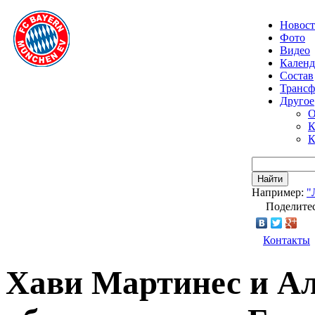
Новос
Фото
Видео
Календ
Состав
Транс
Другое
О
К
К
Найти
Например:
"
Поделитес
Контакты
Хави Мартинес и Ал