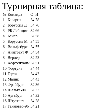
Турнирная таблица:
№
Команда
О
И
1
Бавария
34
78
2
Боруссия Д
34
76
3
РБ Лейпциг
34
66
4
Байер
34
58
5
Боруссия М
34
55
6
Вольфсбург
34
55
7
Айнтрахт Ф
34
54
8
Вердер
34
53
9
Хоффенхайм
34
51
10
Фортуна
34
44
11
Герта
34
43
12
Майнц
34
43
13
Фрайбург
34
36
14
Шальке-04
34
33
15
Аугсбург
34
32
16
Штутгарт
34
28
17
Ганновер-96
34
21