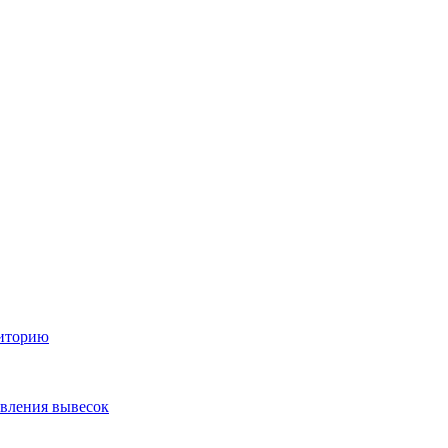
диторию
овления вывесок