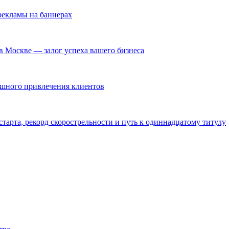
екламы на баннерах
в Москве — залог успеха вашего бизнеса
ешного привлечения клиентов
тарта, рекорд скорострельности и путь к одиннадцатому титулу