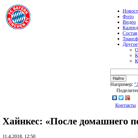
Новос
Фото
Видео
Календ
Состав
Транс
Другое
О
К
К
Найти
Например:
"
Поделитес
Контакты
Хайнкес: «После домашнего п
11.4.2018, 12:50