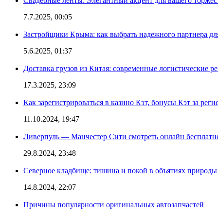
Свадебные ленты: Элегантный акцент для вашего торжес
7.7.2025, 00:05
Застройщики Крыма: как выбрать надежного партнера дл
5.6.2025, 01:37
Доставка грузов из Китая: современные логистические р
17.3.2025, 23:09
Как зарегистрироваться в казино Кэт, бонусы Кэт за рег
11.10.2024, 19:47
Ливерпуль — Манчестер Сити смотреть онлайн бесплатн
29.8.2024, 23:48
Северное кладбище: тишина и покой в объятиях природы
14.8.2024, 22:07
Причины популярности оригинальных автозапчастей