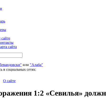
ти
арь
феры
 сайте
онтакты
арта сайта
Левандовски"
или
"Алаба"
ь в социальных сетях:
О сайте
оражения 1:2 «Севилья» должн