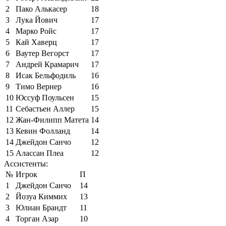
2
Пако Алькасер
18
3
Лука Йович
17
4
Марко Ройс
17
5
Кай Хаверц
17
6
Ваутер Вегорст
17
7
Андрей Крамарич
17
8
Исак Бельфодиль
16
9
Тимо Вернер
16
10
Юссуф Поульсен
15
11
Себастьен Аллер
15
12
Жан-Филипп Матета
14
13
Кевин Фолланд
14
14
Джейдон Санчо
12
15
Алассан Плеа
12
Ассистенты:
№
Игрок
П
1
Джейдон Санчо
14
2
Йозуа Киммих
13
3
Юлиан Брандт
11
4
Торган Азар
10