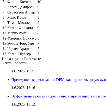
5
Филип Костич
10
6
Керем Демирбай
9
7
Себастьен Аллер
9
8
Макс Крузе
9
9
Томас Мюллер
9
10
Кевин Фолланд
9
11
Марко Ройс
8
12
Флориан Нойхаус
8
13
Эмиль Форсберг
7
14
Чарлес Арангис
7
15
Кевин Штёгер
7
Наша группа Вконтакте
Лента новостей:
1.6.2026, 13:21
Преимущества рекламы на DFM: как привлечь новую ау
1.6.2026, 13:16
Эффективные решения для бизнеса: преимущества изгот
1.6.2026, 13:12