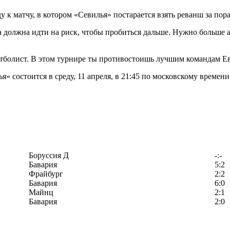
у к матчу, в котором «Севилья» постарается взять реванш за по
 должна идти на риск, чтобы пробиться дальше. Нужно больше ат
болист. В этом турнире ты противостоишь лучшим командам Евр
состоится в среду, 11 апреля, в 21:45 по московскому времени. 
Боруссия Д
-:-
Бавария
5:2
Фрайбург
2:2
Бавария
6:0
Майнц
2:1
Бавария
2:0