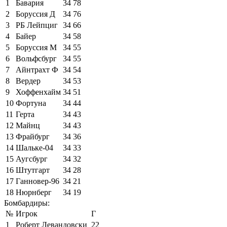
1
Бавария
34
78
2
Боруссия Д
34
76
3
РБ Лейпциг
34
66
4
Байер
34
58
5
Боруссия М
34
55
6
Вольфсбург
34
55
7
Айнтрахт Ф
34
54
8
Вердер
34
53
9
Хоффенхайм
34
51
10
Фортуна
34
44
11
Герта
34
43
12
Майнц
34
43
13
Фрайбург
34
36
14
Шальке-04
34
33
15
Аугсбург
34
32
16
Штутгарт
34
28
17
Ганновер-96
34
21
18
Нюрнберг
34
19
Бомбардиры:
№
Игрок
Г
1
Роберт Левандовски
22