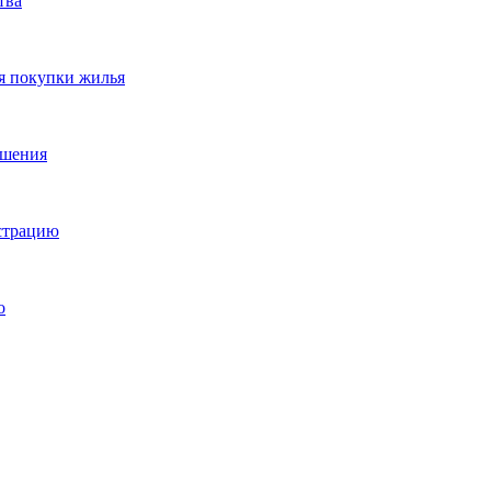
тва
я покупки жилья
ешения
истрацию
о